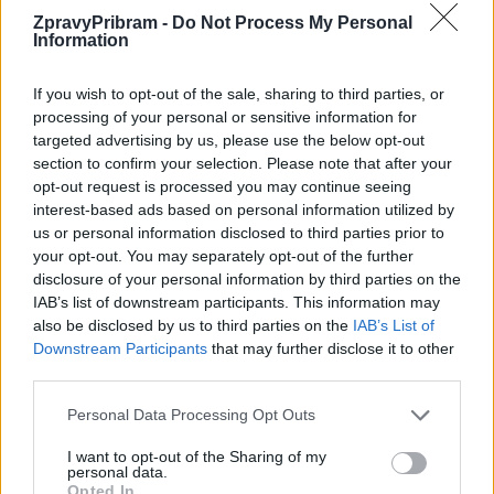
a prozraďte aspoň trochu na co se diváci v provedení
ZpravyPribram -
Do Not Process My Personal
Information
příbramského divadla mohou těšit?
If you wish to opt-out of the sale, sharing to third parties, or
„Limonádový Joe v našem provedení je pojatý jako opravdu velké
processing of your personal or sensitive information for
představení se vším všudy. To znamená živá kapela, dámský
targeted advertising by us, please use the below opt-out
balet callgirls, přestřelky a oblíbené songy. Charizmatický Martin
section to confirm your selection. Please note that after your
opt-out request is processed you may continue seeing
Holzknecht jako Limonádový Joe a krásná Winnifred v podání
interest-based ads based on personal information utilized by
Elišky Nejedlé nemají chybu. Horác alias Hogo Fogo v podání
us or personal information disclosed to third parties prior to
Aleše Hámy je opravdu hereckým zážitkem a představuje Aleše
your opt-out. You may separately opt-out of the further
Hámu úplně v jiné roli, než ho znáte z televizních obrazovek.
disclosure of your personal information by third parties on the
IAB’s list of downstream participants. This information may
Režie uměleckého šéfa Milana Schejbala je tradičně na vysoké
also be disclosed by us to third parties on the
IAB’s List of
úrovni a výtvarné pojetí jak scény tak kostýmů Miroslava Krále
Downstream Participants
that may further disclose it to other
svojí bohatostí téměř vyráží dech. Nemohu vynechat choreografii
third parties.
Martina Packa a samozřejmě hudební nastudování fenoména
Personal Data Processing Opt Outs
současné divadelní scény Zdeňka Dočekala. Prostě přijďte,
Limonádový Joe přijíždí a s ním přichází i zákon…“
I want to opt-out of the Sharing of my
personal data.
Opted In