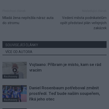
Předchozí článek
Následující článek
Mladá žena nepřežila náraz auta
Vedení města podnikatelům
do stromu
opět představí plán veřejných
zakázek
SOUVISEJÍCÍ ČLÁNKY
VÍCE OD AUTORA
Vojtaano: Příbram je místo, kam se rád
vracím
Rozhovory
Daniel Rosenbaum potřeboval změnit
prostředí. Teď bude naším soupeřem,
říká jeho otec
Rozhovory