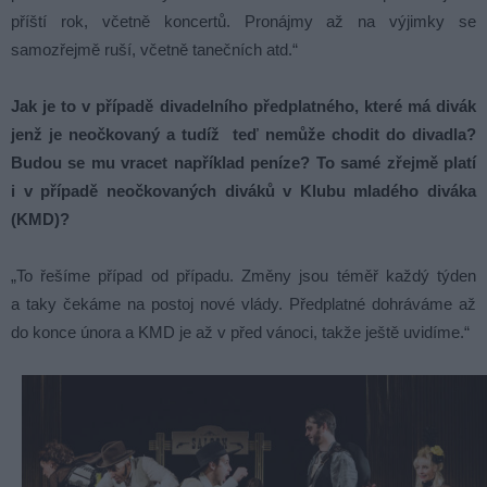
příští rok, včetně koncertů. Pronájmy až na výjimky se
samozřejmě ruší, včetně tanečních atd.“
Jak je to v případě divadelního předplatného, které má divák
jenž je neočkovaný a tudíž teď nemůže chodit do divadla?
Budou se mu vracet například peníze? To samé zřejmě platí
i v případě neočkovaných diváků v Klubu mladého diváka
(KMD)?
„To řešíme případ od případu. Změny jsou téměř každý týden
a taky čekáme na postoj nové vlády. Předplatné dohráváme až
do konce února a KMD je až v před vánoci, takže ještě uvidíme.“