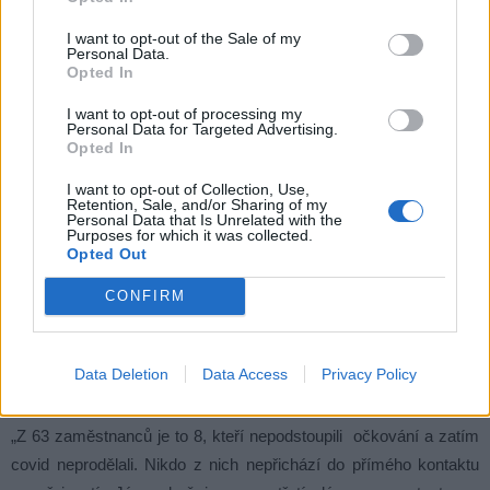
Dlouho jste měl ve své kanceláři divadelní repliku houslí
právě z Limonádníka, které měl ve hře Gripo ukousnout.
I want to opt-out of the Sale of my
Personal Data.
Máte je ještě? Případně zahrají si v příbramské verzi?
Opted In
I want to opt-out of processing my
„Housle v kanceláři nemám, věnoval jsem je do aukce na psí
Personal Data for Targeted Advertising.
Opted In
útulek v Příbrami a tuším, že si je koupila Helena Karochová. Až
bude zase nějaká aukce mám u sebe ještě i první kytaru Vojty
I want to opt-out of Collection, Use,
Retention, Sale, and/or Sharing of my
Záveského.“
Personal Data that Is Unrelated with the
Purposes for which it was collected.
Opted Out
V současné době společností rezonují dvě témata – covid
a očkování. U herců se dá asi předpokládat, že kvůli své
CONFIRM
profesi, kdy jezdí i na nejrůznější natáčení, tak očkováni jsou,
nicméně se nemohu nezeptat, jaká je situace s očkováním či
Data Deletion
Data Access
Privacy Policy
neočkováním v souboru příbramského divadla?
„Z 63 zaměstnanců je to 8, kteří nepodstoupili očkování a zatím
covid neprodělali. Nikdo z nich nepřichází do přímého kontaktu