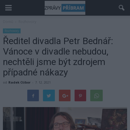
Domů
Rozhovory
Rozhovory
Ředitel divadla Petr Bednář:
Vánoce v divadle nebudou,
nechtěli jsme být zdrojem
případné nákazy
od
Radek Ctibor
-
7. 12. 2021