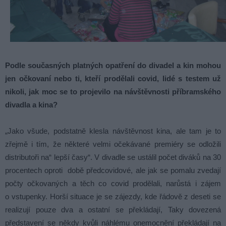
Podle současných platných opatření do divadel a kin mohou
jen očkovaní nebo ti, kteří prodělali covid, lidé s testem už
nikoli, jak moc se to projevilo na návštěvnosti příbramského
divadla a kina?
„Jako všude, podstatně klesla návštěvnost kina, ale tam je to
zřejmě i tím, že některé velmi očekávané premiéry se odložili
distributoři na“ lepší časy“. V divadle se ustálil počet diváků na 30
procentech oproti době předcovidové, ale jak se pomalu zvedají
počty očkovaných a těch co covid prodělali, narůstá i zájem
o vstupenky. Horší situace je se zájezdy, kde řádově z deseti se
realizují pouze dva a ostatní se překládají, Taky dovezená
představení se někdy kvůli náhlému onemocnění překládají na