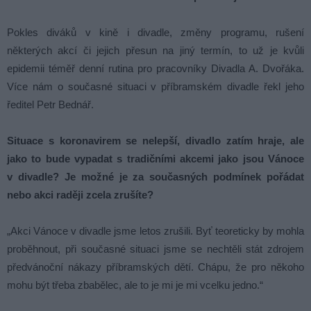
Pokles diváků v kině i divadle, změny programu, rušení
některých akcí či jejich přesun na jiný termín, to už je kvůli
epidemii téměř denní rutina pro pracovníky Divadla A. Dvořáka.
Více nám o současné situaci v příbramském divadle řekl jeho
ředitel Petr Bednář.
Situace s koronavirem se nelepší, divadlo zatím hraje, ale
jako to bude vypadat s tradičními akcemi jako jsou Vánoce
v divadle? Je možné je za současných podmínek pořádat
nebo akci raději zcela zrušíte?
„Akci Vánoce v divadle jsme letos zrušili. Byť teoreticky by mohla
proběhnout, při současné situaci jsme se nechtěli stát zdrojem
předvánoční nákazy příbramských dětí. Chápu, že pro někoho
mohu být třeba zbabělec, ale to je mi je mi vcelku jedno.“