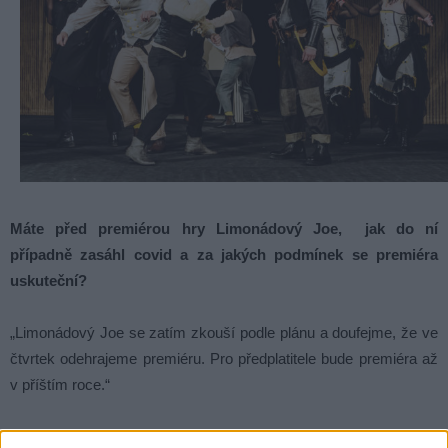
Máte před premiérou hry Limonádový Joe, jak do ní
případně zasáhl covid a za jakých podmínek se premiéra
uskuteční?
„Limonádový Joe se zatím zkouší podle plánu a doufejme, že ve
čtvrtek odehrajeme premiéru. Pro předplatitele bude premiéra až
v příštím roce.“
Když už mluvíme o premiéře, proč jste zvolili Limonádníka