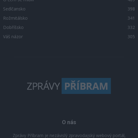
Sedlčansko
398
Rožmitálsko
341
Dobříšsko
332
Váš názor
305
O nás
Zprávy Příbram je nezávislý zpravodajský webový portál,