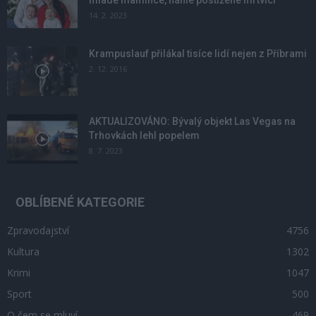
mladé mamince, náhle postižené mrtvicí
14. 2. 2023
Krampuslauf přilákal tisíce lidí nejen z Příbrami
2. 12. 2016
AKTUALIZOVÁNO: Bývalý objekt Las Vegas na
Trhovkách lehl popelem
8. 7. 2023
OBLÍBENÉ KATEGORIE
Zpravodajství
4756
Kultura
1302
Krimi
1047
Sport
500
O čem se mluví
469