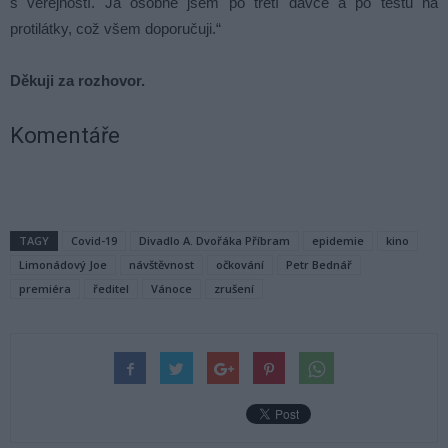
s veřejností. Já osobně jsem po třetí dávce a po testu na
protilátky, což všem doporučuji.“
Děkuji za rozhovor.
Komentáře
TAGY
Covid-19
Divadlo A. Dvořáka Příbram
epidemie
kino
Limonádový Joe
návštěvnost
očkování
Petr Bednář
premiéra
ředitel
Vánoce
zrušení