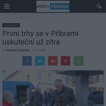
Domů
Zpravodajství
Zpravodajství
První trhy se v Příbrami
uskuteční už zítra
od
Martin Poulíček
-
21. 4. 2020