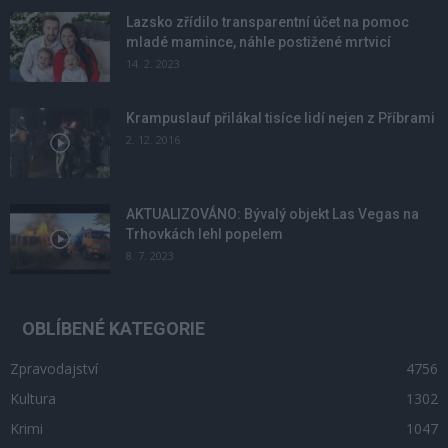
Lazsko zřídilo transparentní účet na pomoc
mladé mamince, náhle postižené mrtvicí
14. 2. 2023
Krampuslauf přilákal tisíce lidí nejen z Příbrami
2. 12. 2016
AKTUALIZOVÁNO: Bývalý objekt Las Vegas na
Trhovkách lehl popelem
8. 7. 2023
OBLÍBENÉ KATEGORIE
Zpravodajství
4756
Kultura
1302
Krimi
1047