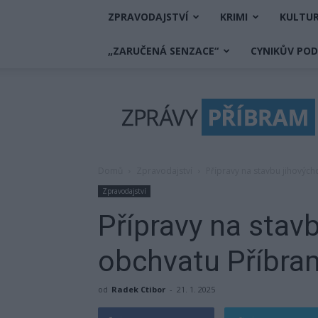
ZPRAVODAJSTVÍ
KRIMI
KULTU
„ZARUČENÁ SENZACE“
CYNIKŮV PO
Zprávy
Příbram
Domů
Zpravodajství
Přípravy na stavbu jihovýc
Zpravodajství
Přípravy na stav
obchvatu Příbram
od
Radek Ctibor
-
21. 1. 2025