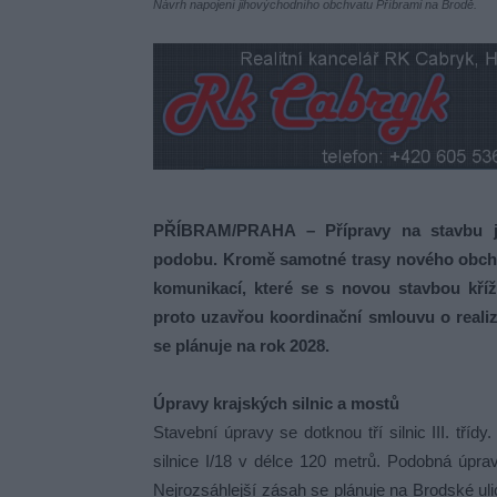
Návrh napojení jihovýchodního obchvatu Příbrami na Brodě.
PŘÍBRAM/PRAHA – Přípravy na stavbu jih
podobu. Kromě samotné trasy nového obchvat
komunikací, které se s novou stavbou kříží
proto uzavřou koordinační smlouvu o realiz
se plánuje na rok 2028.
Úpravy krajských silnic a mostů
Stavební úpravy se dotknou tří silnic III. tříd
silnice I/18 v délce 120 metrů. Podobná úprava
Nejrozsáhlejší zásah se plánuje na Brodské ul