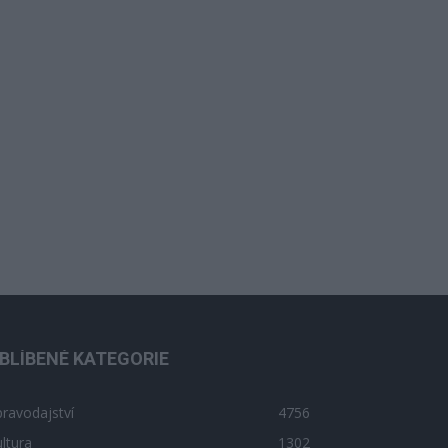
BLÍBENÉ KATEGORIE
ravodajství
4756
ltura
1302