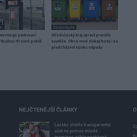
í
Zpravodajství
dernizuje parkovací
Středočeský kraj upravil pravidla
ibudou i tři nové poblíž
soutěže. Obce nově získají body i za
předcházení vzniku odpadu
NEJČTENĚJŠÍ ČLÁNKY
O
Lazsko zřídilo transparentní
Zp
účet na pomoc mladé
Ku