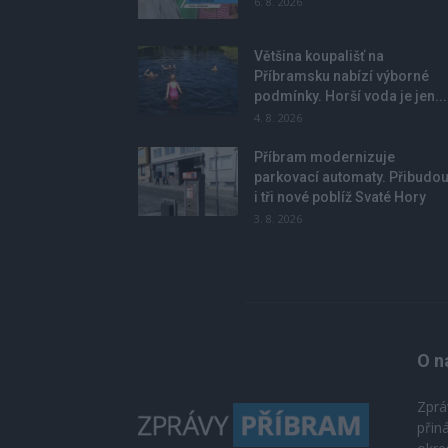
6. 8. 2026
Většina koupališť na
Příbramsku nabízí výborné
podmínky. Horší voda je jen...
4. 8. 2026
Příbram modernizuje
parkovací automaty. Přibudo
i tři nové poblíž Svaté Hory
3. 8. 2026
O n
Zprá
přin