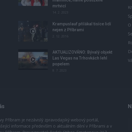
mamince, náhle postižené
mrtvicí
Kr
14. 2. 2023
Sp
Krampuslauf přilákal tisíce lidí
O
nejen z Příbrami
S
2. 12. 2016
R
D
u
AKTUALIZOVÁNO: Bývalý objekt
Las Vegas na Trhovkách lehl
V
popelem
8. 7. 2023
ás
N
vy Příbram je nezávislý zpravodajský webový portál,
ášející informace především o aktuálním dění v Příbrami a v