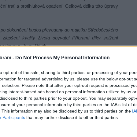
ní trať a protihluková opatření. Celková délka této úpravy
 po dokončení budou převedeny do majetku Středočeského
zlepšení kvality života obyvatel Příbrami díky snížení
pro dopravu Josef Pátek.
bram -
Do Not Process My Personal Information
měrného hluku. ŘSD navrhuje protihlukové stěny v délce
to opt-out of the sale, sharing to third parties, or processing of your per
 převážně v první části obchvatu. Ve druhé části, mezi
formation for targeted advertising by us, please use the below opt-out s
ihlukovou stěnou o délce 74 metrů, což místní považují za
r selection. Please note that after your opt-out request is processed y
eing interest-based ads based on personal information utilized by us or
disclosed to third parties prior to your opt-out. You may separately opt-
losure of your personal information by third parties on the IAB’s list of
chvatu provedena kontrolní měření hluku. Pokud limity
. This information may also be disclosed by us to third parties on the
IA
edl Petr Kerhat z ŘSD. Město Příbram si v roce 2021
Participants
that may further disclose it to other third parties.
lší protihluková opatření, ovšem za podmínky základní