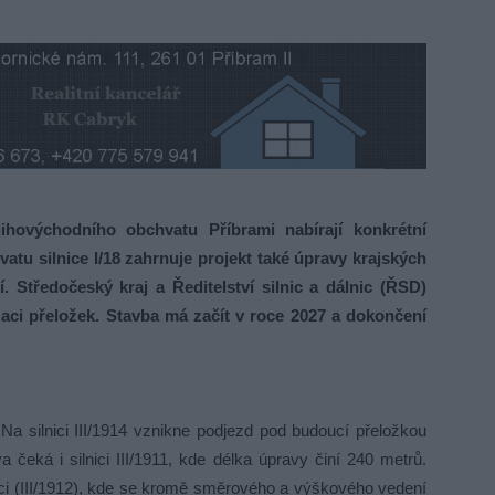
ovýchodního obchvatu Příbrami nabírají konkrétní
u silnice I/18 zahrnuje projekt také úpravy krajských
. Středočeský kraj a Ředitelství silnic a dálnic (ŘSD)
aci přeložek. Stavba má začít v roce 2027 a dokončení
y. Na silnici III/1914 vznikne podjezd pod budoucí přeložkou
 čeká i silnici III/1911, kde délka úpravy činí 240 metrů.
ici (III/1912), kde se kromě směrového a výškového vedení