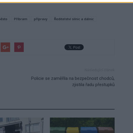
ěsto
Příbram
přípravy
Ředitelství silnic a dálnic
Následující článek
Policie se zaměřila na bezpečnost chodců,
zjistila řadu přestupků