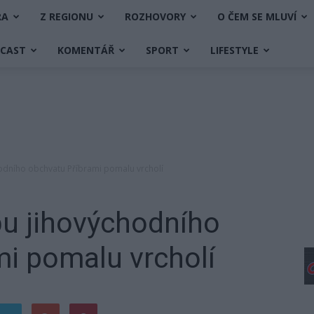
RA
Z REGIONU
ROZHOVORY
O ČEM SE MLUVÍ
DCAST
KOMENTÁŘ
SPORT
LIFESTYLE
hodního obchvatu Příbrami pomalu vrcholí
bu jihovýchodního
i pomalu vrcholí