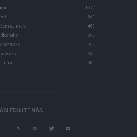
imi
1047
ort
500
 čem se mluví
469
edlčansko
398
ožmitálsko
341
obříšsko
332
áš názor
305
ÁSLEDUJTE NÁS