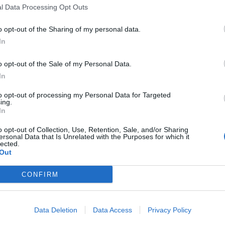
l Data Processing Opt Outs
o opt-out of the Sharing of my personal data.
álnicí D4 a zajistí lepší spojení s Prahou, Benešovem
In
ně jednu miliardu korun se rozdělí na dvě části. Stavební
 roku, kdy se plánuje záchranný archeologický průzkum
o opt-out of the Sale of my Personal Data.
In
to opt-out of processing my Personal Data for Targeted
ad vznik biotopu poblíž plánovaných ochranných valů, který
ing.
In
 Kerhata lze v rámci veřejné soutěže očekávat snížení
o opt-out of Collection, Use, Retention, Sale, and/or Sharing
ersonal Data that Is Unrelated with the Purposes for which it
lected.
uje výrazné dopravní i environmentální zlepšení, přesto
Out
dů na okolní obce klíčovým bodem další diskuse.
CONFIRM
Data Deletion
Data Access
Privacy Policy