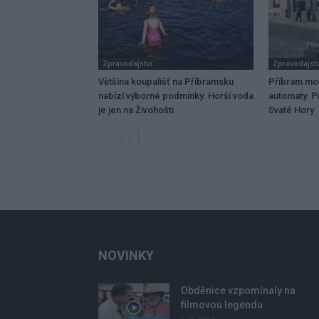
Zpravodajství
Zpravodajstv
Většina koupališť na Příbramsku
Příbram mo
nabízí výborné podmínky. Horší voda
automaty. Př
je jen na Živohošti
Svaté Hory
NOVINKY
Obděnice vzpomínaly na
filmovou legendu