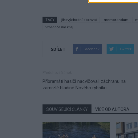
TAGY
jihovýchodní obchvat
memorandum
m
Středočeský kraj
SDÍLET
Facebook
Twitter
Předchozí článek
Příbramští hasiči nacvičovali záchranu na
zamrzlé hladině Nového rybníku
SOUVISEJÍCÍ ČLÁNKY
VÍCE OD AUTORA