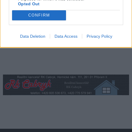
Opted Out
Dan Rosenbaum bilancuje sezonu
volejbalistů i změny v týmu. Cílem zůstává
CONFIRM
play off
Sport
Data Deletion
Data Access
Privacy Policy