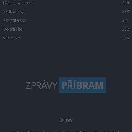
O čem se mluví
469
Sedlčansko
398
Rožmitálsko
341
Dobříšsko
332
Váš názor
305
O nás