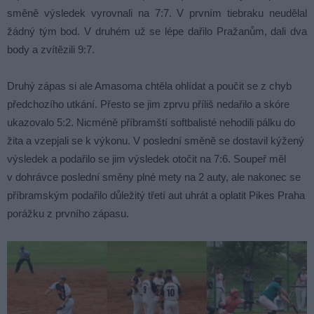
směně výsledek vyrovnali na 7:7. V prvním tiebraku neudělal
žádný tým bod. V druhém už se lépe dařilo Pražanům, dali dva
body a zvítězili 9:7.
Druhý zápas si ale Amasoma chtěla ohlídat a poučit se z chyb
předchozího utkání. Přesto se jim zprvu příliš nedařilo a skóre
ukazovalo 5:2. Nicméně příbramští softbalisté nehodili pálku do
žita a vzepjali se k výkonu. V poslední směně se dostavil kýžený
výsledek a podařilo se jim výsledek otočit na 7:6. Soupeř měl
v dohrávce poslední směny plné mety na 2 auty, ale nakonec se
příbramským podařilo důležitý třetí aut uhrát a oplatit Pikes Praha
porážku z prvního zápasu.