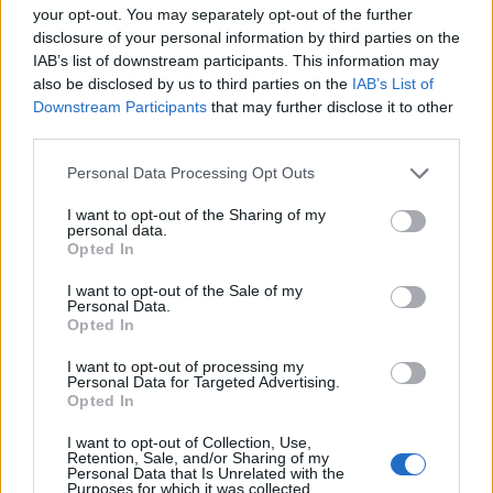
your opt-out. You may separately opt-out of the further
disclosure of your personal information by third parties on the
Předchozí článek
Následující článek
IAB’s list of downstream participants. This information may
U Hořejší Obory se koná pirátský
Cynikův podcast: S Josefem
also be disclosed by us to third parties on the
IAB’s List of
festival svobodné hudby
Vackem o tom, proč znovu
Downstream Participants
that may further disclose it to other
VyOsení
zkouší štěstí ve volbách, prodeji
third parties.
bytů či „slavné“ fotce v bazénu
Personal Data Processing Opt Outs
I want to opt-out of the Sharing of my
SOUVISEJÍCÍ ČLÁNKY
personal data.
VÍCE OD AUTORA
Opted In
I want to opt-out of the Sale of my
Rallycross Cup se vrací do Sedlčan.
Personal Data.
Opted In
O vítězství bude bojovat přes šedesát
jezdců
Sedlčansko
I want to opt-out of processing my
Personal Data for Targeted Advertising.
Opted In
Daniel Rosenbaum potřeboval změnit
prostředí. Teď bude naším soupeřem,
I want to opt-out of Collection, Use,
říká jeho otec
Retention, Sale, and/or Sharing of my
Rozhovory
Personal Data that Is Unrelated with the
Purposes for which it was collected.