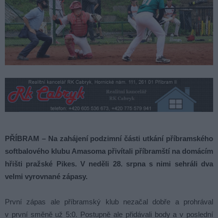
PŘÍBRAM – Na zahájení podzimní části utkání příbramského
softbalového klubu Amasoma přivítali příbramští na domácím
hřišti pražské Pikes. V neděli 28. srpna s nimi sehráli dva
velmi vyrovnané zápasy.
První zápas ale příbramský klub nezačal dobře a prohrával
v první směně už 5:0. Postupně ale přidávali body a v poslední