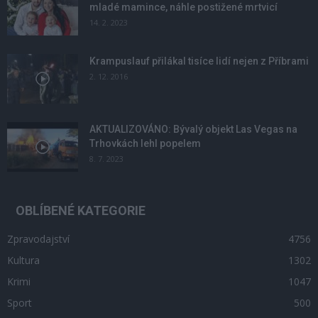
mladé mamince, náhle postižené mrtvicí
14. 2. 2023
Krampuslauf přilákal tisíce lidí nejen z Příbrami
2. 12. 2016
AKTUALIZOVÁNO: Bývalý objekt Las Vegas na
Trhovkách lehl popelem
8. 7. 2023
OBLÍBENÉ KATEGORIE
Zpravodajství
4756
Kultura
1302
Krimi
1047
Sport
500