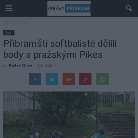
Domů
Sport
Sport
Příbramští softbalisté dělili
body s pražskými Pikes
od
Radek Ctibor
-
3. 9. 2022