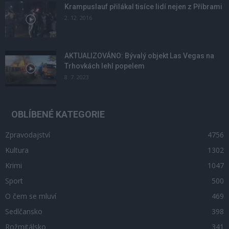
Krampuslauf přilákal tisíce lidí nejen z Příbrami
2. 12. 2016
AKTUALIZOVÁNO: Bývalý objekt Las Vegas na
Trhovkách lehl popelem
8. 7. 2023
OBLÍBENÉ KATEGORIE
Zpravodajství
4756
Kultura
1302
Krimi
1047
Sport
500
O čem se mluví
469
Sedlčansko
398
Rožmitálsko
341