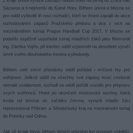
Z kraje února vyrazili zástupci oddílu hned na turnaj do Zruče nad
Sázavou a ti nejmenší do Kutné Hory. Během února a března se
pro oddíl vyškolili tři noví rozhodčí, kteří se ihned zapojili do akce
rozhodováním zápasů Pražského přeboru a dva z nich na
mezinárodním turnaji Prague Handball Cup 2017. V březnu se
podařilo úspěšně uspořádat turnaj mladších žáků jako Memoriál
ing. Zdeňka Vojíře, při kterém oddíl vzpomněl na desetileté výročí
úmrtí svého dlouholetého trenéra a předsedy.
Během celé zimní přestávky oddíl pořádal i míčové hry pro
veřejnost. Jelikož oddíl na všechny své zápasy musí cestovat
nemalé vzdálenosti, rozhodl se oddíl pořídit vozidlo pro přepravu
svých svěřenců. Hned po ukončení mistrovské sezóny, která
trvala od března do začátku června, vyrazili mladší žáci
reprezentovat Příbram a Středočeský kraj na mezinárodní turnaj
do Polanky nad Odrou.
Jak už to tak bývá, během letních prázdnin byl program volnější.