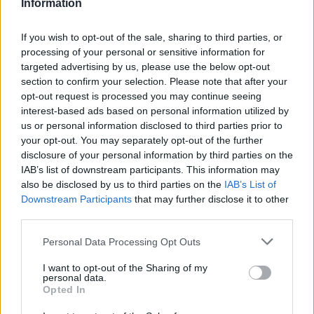
Information
Přejeme všem v roce 2018 pevné zdraví, hodně štěstí a spousty
osobních i sportovních úspěchů.
If you wish to opt-out of the sale, sharing to third parties, or
processing of your personal or sensitive information for
Trenéři TJ Spartak Příbram, oddíl házené
targeted advertising by us, please use the below opt-out
section to confirm your selection. Please note that after your
opt-out request is processed you may continue seeing
Komentáře
interest-based ads based on personal information utilized by
us or personal information disclosed to third parties prior to
your opt-out. You may separately opt-out of the further
disclosure of your personal information by third parties on the
IAB’s list of downstream participants. This information may
TAGY
hazená
hodnocení
Příbram
rok
TJ Spartak
also be disclosed by us to third parties on the
IAB’s List of
Downstream Participants
that may further disclose it to other
third parties.
Personal Data Processing Opt Outs
I want to opt-out of the Sharing of my
personal data.
Opted In