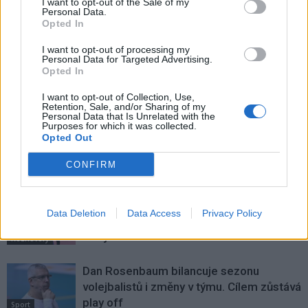
I want to opt-out of the Sale of my
Předchozí článek
Následující článek
Personal Data.
Novoroční přání starosty města
Silvestr a příchod roku 2018
Opted In
z pohledu středočeských hasičů
I want to opt-out of processing my
Personal Data for Targeted Advertising.
Opted In
SOUVISEJÍCÍ ČLÁNKY
I want to opt-out of Collection, Use,
VÍCE OD AUTORA
Retention, Sale, and/or Sharing of my
Personal Data that Is Unrelated with the
Purposes for which it was collected.
Opted Out
Rallycross Cup se vrací do Sedlčan.
O vítězství bude bojovat přes šedesát
CONFIRM
jezdců
Sedlčansko
Daniel Rosenbaum potřeboval změnit
Data Deletion
Data Access
Privacy Policy
prostředí. Teď bude naším soupeřem,
říká jeho otec
Rozhovory
Dan Rosenbaum bilancuje sezonu
volejbalistů i změny v týmu. Cílem zůstává
play off
Sport