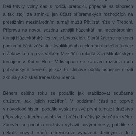
Děti trávily volný čas s rodiči, prarodiči, případně na táborech
a tak stojí za zmínku jen účast příbramských rozhodčích na
prestižním mezinárodním turnaji mužů Pětilistá růže v Třeboni.
Přípravu na novou sezónu zahájili házenkáři na mezinárodním
turnaji Házenkářský festival v Lovosicích. Starší žáci se na konci
podzimní části zúčastnili kvalifikačního celorepublikového turnaje
o Žákovskou ligu ve Velkém Meziříčí a mladší žáci Mikulášským
turnajem v Kutné Hoře. V listopadu se zároveň rozšířila řada
příbranských trenérů, jelikož tři členové oddílu úspěšně složili
zkoušky a získali trenérskou licenci.
Během celého roku se podařilo jak stabilizovat současná
družstva, tak jejich rozšíření. V podzimní části se poprvé
v novodobé historii podařilo vyslat na své první turnaje i družstvo
přípravky, v kterém se objevují hráči a hráčky již od pěti let věku.
Zárověn se podařilo družstva vybavit novými dresy, pořídilo se
několik nových míčů a tréninkové vybavení. Jediným a dost