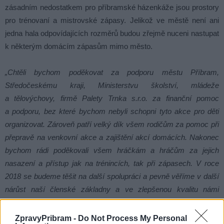
zásadním nedostatkem pro příbramské házenkáže jsou prostory
pro trénovaní a mistrovské zápasy. Jelikož ve městě není ani
jedna hala odpovídajících rozměrů budou zřejmě nuceni nastupat
k některým domácím zápasům mimo město.
„Chtěli bychom poděkovat za podporu městu Příbram,
Středočeskému kraji, Ministerstvu školství, mládeže
a tělovýchovy, firmě Palety Trnka s.r.o. za finanční pomoc
a podporu, bez které bychom nebyli schopni tyto akce pro děti
organizovat. Zároveň patří velký dík všem rodičům za pomoc při
přepravě na venkovní akce a zajištění akcí domácích. Nakonec
bychom rádi poděkovali všem hráčkám a hráčům za jejich
nasazení a přístup jak na trénincích, tak při zápasech. V roce
2018 se budeme těšit na další spolupráci a pevně věříme v další
nárůst naší členské základny a ve zlepšenou kvalitu námi
předváděné hry“
ZpravyPribram -
Do Not Process My Personal