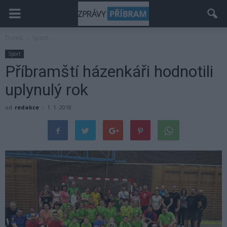
Domů
Sport
Sport
Příbramští házenkáři hodnotili
uplynulý rok
od
redakce
-
1. 1. 2018