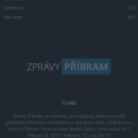
Dobříšsko
332
Váš názor
305
O nás
Zprávy Příbram je nezávislý zpravodajský webový portál,
přinášející informace především o aktuálním dění v Příbrami a v
okresu Příbram. Provozovatel: Radek Ctibor, Smetanova 317,
Příbram III, 26101 Příbram, IČO: 63799731