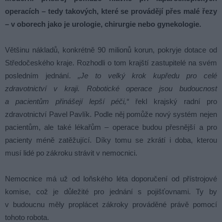
operacích – tedy takových, které se provádějí přes malé řezy
– v oborech jako je urologie, chirurgie nebo gynekologie.
Většinu nákladů, konkrétně 90 milionů korun, pokryje dotace od
Středočeského kraje. Rozhodli o tom krajští zastupitelé na svém
posledním jednání.
„Je to velký krok kupředu pro celé
zdravotnictví v kraji. Robotické operace jsou budoucnost
a pacientům přinášejí lepší péči,“
řekl krajský radní pro
zdravotnictví Pavel Pavlík. Podle něj pomůže nový systém nejen
pacientům, ale také lékařům – operace budou přesnější a pro
pacienty méně zatěžující. Díky tomu se zkrátí i doba, kterou
musí lidé po zákroku strávit v nemocnici.
Nemocnice má už od loňského léta doporučení od přístrojové
komise, což je důležité pro jednání s pojišťovnami. Ty by
v budoucnu měly proplácet zákroky prováděné právě pomocí
tohoto robota.