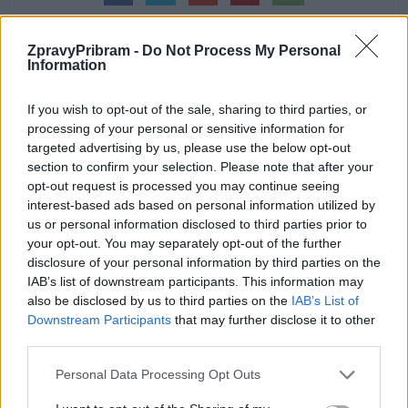
ZpravyPribram -
Do Not Process My Personal
Information
Předchozí článek
Následující článek
If you wish to opt-out of the sale, sharing to third parties, or
processing of your personal or sensitive information for
Známý reportér Jakub Szántó
Radnice hledá náhradní řešení
targeted advertising by us, please use the below opt-out
mluvil v Příbrami o válkách,
za zavřené toalety v Jiráskových
section to confirm your selection. Please note that after your
novinařině i svobodě médií
sadech
opt-out request is processed you may continue seeing
interest-based ads based on personal information utilized by
us or personal information disclosed to third parties prior to
SOUVISEJÍCÍ ČLÁNKY
your opt-out. You may separately opt-out of the further
VÍCE OD AUTORA
disclosure of your personal information by third parties on the
IAB’s list of downstream participants. This information may
also be disclosed by us to third parties on the
IAB’s List of
Většina koupališť na Příbramsku nabízí
Downstream Participants
that may further disclose it to other
výborné podmínky. Horší voda je jen na
third parties.
Živohošti
Zpravodajství
Personal Data Processing Opt Outs
Příbram modernizuje parkovací automaty.