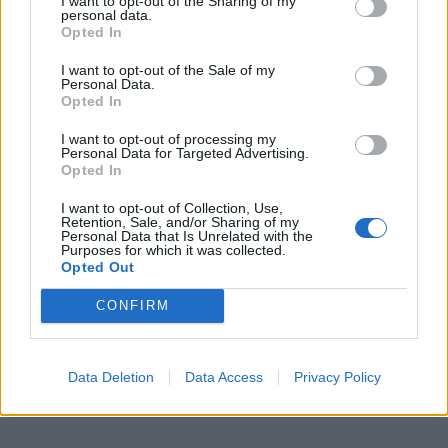
I want to opt-out of the Sharing of my
Přibudou i tři nové poblíž Svaté Hory
personal data.
Opted In
Zpravodajství
I want to opt-out of the Sale of my
Středočeský kraj upravil pravidla soutěže.
Personal Data.
Obce nově získají body i za předcházení
Opted In
vzniku odpadu
Zpravodajství
I want to opt-out of processing my
Personal Data for Targeted Advertising.
Opted In
I want to opt-out of Collection, Use,
Retention, Sale, and/or Sharing of my
Personal Data that Is Unrelated with the
Purposes for which it was collected.
Opted Out
CONFIRM
Data Deletion
Data Access
Privacy Policy