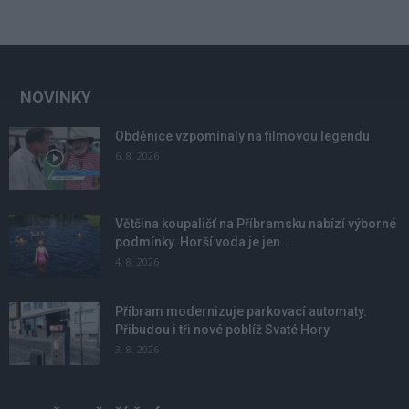
NOVINKY
Obděnice vzpomínaly na filmovou legendu
6. 8. 2026
Většina koupališť na Příbramsku nabízí výborné
podmínky. Horší voda je jen...
4. 8. 2026
Příbram modernizuje parkovací automaty.
Přibudou i tři nové poblíž Svaté Hory
3. 8. 2026