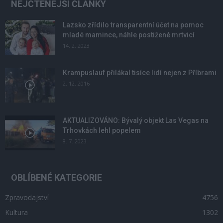
NEJČTENĚJŠÍ ČLÁNKY
Lazsko zřídilo transparentní účet na pomoc
mladé mamince, náhle postižené mrtvicí
14. 2. 2023
Krampuslauf přilákal tisíce lidí nejen z Příbrami
2. 12. 2016
AKTUALIZOVÁNO: Bývalý objekt Las Vegas na
Trhovkách lehl popelem
8. 7. 2023
OBLÍBENÉ KATEGORIE
Zpravodajství
4756
Kultura
1302