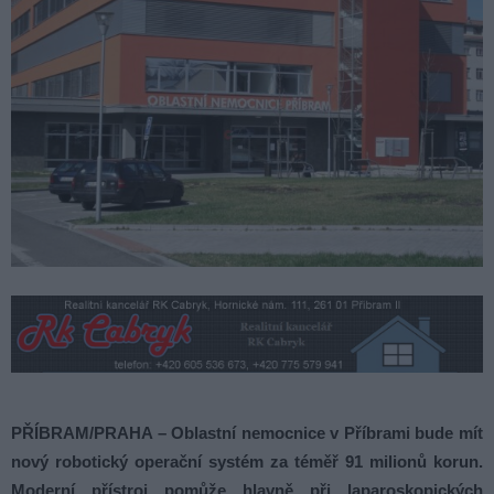
PŘÍBRAM/PRAHA – Oblastní nemocnice v Příbrami bude mít
nový robotický operační systém za téměř 91 milionů korun.
Moderní přístroj pomůže hlavně při laparoskopických