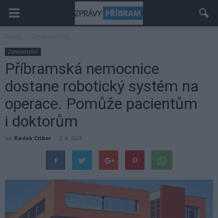
Domů
Zpravodajství
Zpravodajství
Příbramská nemocnice
dostane robotický systém na
operace. Pomůže pacientům
i doktorům
od
Radek Ctibor
-
2. 4. 2025