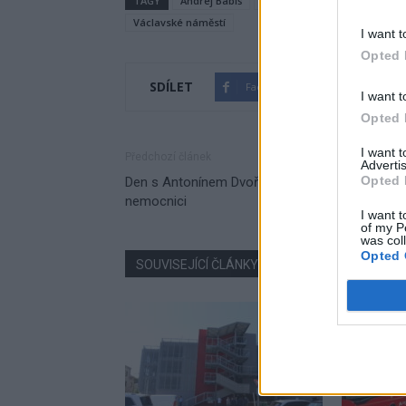
TAGY
Andrej Babiš
demokracie
demonstrac
Václavské náměstí
I want t
Opted 
SDÍLET
Facebook
Twitter
I want t
Opted 
I want 
Předchozí článek
Advertis
Opted 
Den s Antonínem Dvořákem v příbramské
nemocnici
I want t
of my P
was col
Opted 
SOUVISEJÍCÍ ČLÁNKY
VÍCE OD AUTORA