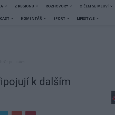
RA
Z REGIONU
ROZHOVORY
O ČEM SE MLUVÍ
DCAST
KOMENTÁŘ
SPORT
LIFESTYLE
 dalším protestům
ipojují k dalším