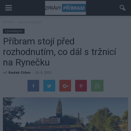
Domů
Zpravodajství
Zpravodajství
Příbram stojí před
rozhodnutím, co dál s tržnicí
na Rynečku
od
Radek Ctibor
-
26. 9. 2025