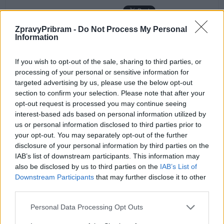
ZpravyPribram -
Do Not Process My Personal
Information
Předchozí článek
Následující článek
If you wish to opt-out of the sale, sharing to third parties, or
Příbram chystá výstavbu nových
Kdo z politiků v Příbrami obstál
processing of your personal or sensitive information for
bytů, opozice mluví
a kdo pohořel? Příbram jako
targeted advertising by us, please use the below opt-out
o „vzdušných zámcích“
vzorek ČR – poslední debata
section to confirm your selection. Please note that after your
s lídry stran už v pondělí
opt-out request is processed you may continue seeing
interest-based ads based on personal information utilized by
us or personal information disclosed to third parties prior to
SOUVISEJÍCÍ ČLÁNKY
your opt-out. You may separately opt-out of the further
VÍCE OD AUTORA
disclosure of your personal information by third parties on the
IAB’s list of downstream participants. This information may
also be disclosed by us to third parties on the
IAB’s List of
Většina koupališť na Příbramsku nabízí
Downstream Participants
that may further disclose it to other
výborné podmínky. Horší voda je jen na
third parties.
Živohošti
Zpravodajství
Personal Data Processing Opt Outs
Příbram modernizuje parkovací automaty.