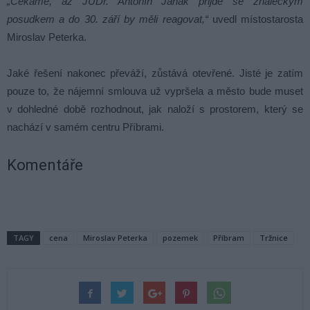
„Čekáme, až JUDr. Antonín Janák přijde se znaleckým
posudkem a do 30. září by měli reagovat,“
uvedl místostarosta
Miroslav Peterka.
Jaké řešení nakonec převáží, zůstává otevřené. Jisté je zatím
pouze to, že nájemní smlouva už vypršela a město bude muset
v dohledné době rozhodnout, jak naloží s prostorem, který se
nachází v samém centru Příbrami.
Komentáře
TAGY
cena
Miroslav Peterka
pozemek
Příbram
Tržnice