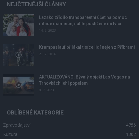
NEJČTENĚJŠÍ ČLÁNKY
Lazsko zřídilo transparentní účet na pomoc
mladé mamince, náhle postižené mrtvicí
14. 2. 2023
Krampuslauf přilákal tisíce lidí nejen z Příbrami
2. 12. 2016
AKTUALIZOVÁNO: Bývalý objekt Las Vegas na
Trhovkách lehl popelem
8. 7. 2023
OBLÍBENÉ KATEGORIE
Zpravodajství
4756
Kultura
1302