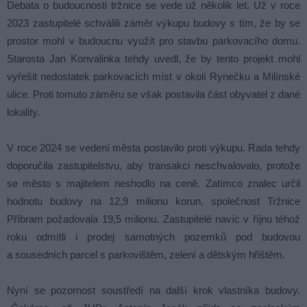
Debata o budoucnosti tržnice se vede už několik let. Už v roce
2023 zastupitelé schválili záměr výkupu budovy s tím, že by se
prostor mohl v budoucnu využít pro stavbu parkovacího domu.
Starosta Jan Konvalinka tehdy uvedl, že by tento projekt mohl
vyřešit nedostatek parkovacích míst v okolí Rynečku a Milínské
ulice. Proti tomuto záměru se však postavila část obyvatel z dané
lokality.
V roce 2024 se vedení města postavilo proti výkupu. Rada tehdy
doporučila zastupitelstvu, aby transakci neschvalovalo, protože
se město s majitelem neshodlo na ceně. Zatímco znalec určil
hodnotu budovy na 12,9 milionu korun, společnost Tržnice
Příbram požadovala 19,5 milionu. Zastupitelé navíc v říjnu téhož
roku odmítli i prodej samotných pozemků pod budovou
a sousedních parcel s parkovištěm, zelení a dětským hřištěm.
Nyní se pozornost soustředí na další krok vlastníka budovy.