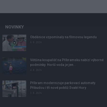
NOVINKY
Obděnice vzpomínaly na filmovou legendu
6. 8. 2026
Většina koupališť na Příbramsku nabízí výborné
podmínky. Horší voda je jen...
4. 8. 2026
Příbram modernizuje parkovací automaty.
Přibudou i tři nové poblíž Svaté Hory
3. 8. 2026