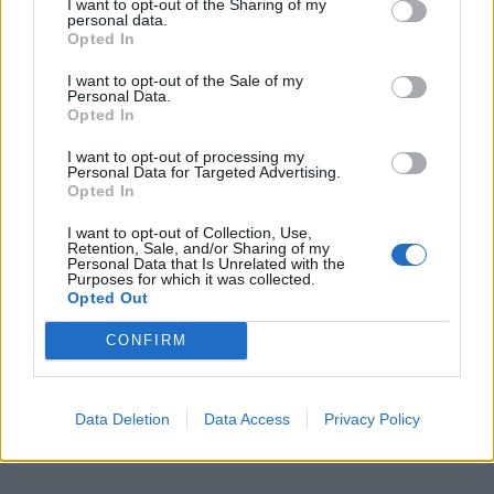
I want to opt-out of the Sharing of my
Přibudou i tři nové poblíž Svaté Hory
personal data.
Opted In
Zpravodajství
I want to opt-out of the Sale of my
Středočeský kraj upravil pravidla soutěže.
Personal Data.
Opted In
Obce nově získají body i za předcházení
vzniku odpadu
Zpravodajství
I want to opt-out of processing my
Personal Data for Targeted Advertising.
Opted In
I want to opt-out of Collection, Use,
Retention, Sale, and/or Sharing of my
Personal Data that Is Unrelated with the
Purposes for which it was collected.
Opted Out
CONFIRM
Data Deletion
Data Access
Privacy Policy