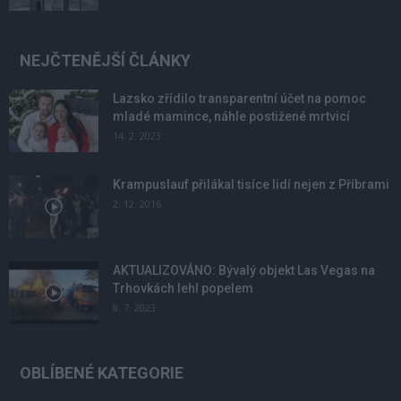
NEJČTENĚJŠÍ ČLÁNKY
Lazsko zřídilo transparentní účet na pomoc
mladé mamince, náhle postižené mrtvicí
14. 2. 2023
Krampuslauf přilákal tisíce lidí nejen z Příbrami
2. 12. 2016
AKTUALIZOVÁNO: Bývalý objekt Las Vegas na
Trhovkách lehl popelem
8. 7. 2023
OBLÍBENÉ KATEGORIE