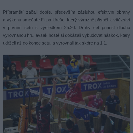
Příbramští začali dobře, především zásluhou efektivní obrany
a výkonu smečaře Filipa Ureše, který výrazně přispěl k vítězství
v prvním setu s výsledkem 25:20. Druhý set přinesl dlouho
vyrovnanou hru, avšak hosté si dokázali vybudovat náskok, který
udrželi až do konce setu, a vyrovnali tak skóre na 1:1.