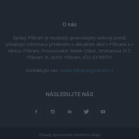
O nás
Zprávy Příbram je nezávislý zpravodajský webový portál,
přinášející informace především o aktuálním dění v Příbrami a v
okresu Příbram. Provozovatel: Radek Ctibor, Smetanova 317,
Příbram III, 26101 Příbram, IČO: 63799731
Kontaktujte nás:
redakce@zpravypribram.cz
NÁSLEDUJTE NÁS
Zásady zpracování osobních údajů