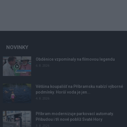
NOVINKY
Obděnice vzpomínaly na filmovou legendu
6. 8. 2026
Většina koupališť na Příbramsku nabízí výborné
podmínky. Horší voda je jen...
4. 8. 2026
Příbram modernizuje parkovací automaty.
Přibudou i tři nové poblíž Svaté Hory
3. 8. 2026