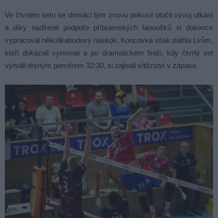
Ve čtvrtém setu se domácí tým znovu pokusil otočit vývoj utkání
a díky nadšené podpoře příbramských fanoušků si dokonce
vypracoval několikabodový náskok. Koncovka však patřila Lvům,
kteří dokázali vyrovnat a po dramatickém finiši, kdy čtvrtý set
vyhráli těsným poměrem 32:30, si zajistili vítězství v zápase.