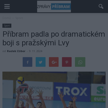
Domů
Sport
Sport
Příbram padla po dramatickém
boji s pražskými Lvy
od
Radek Ctibor
-
9. 11. 2024