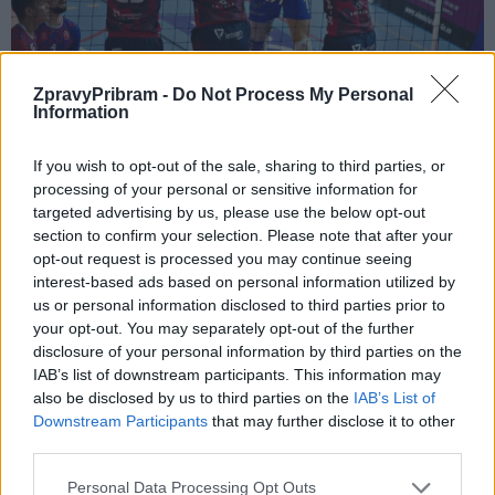
ZpravyPribram -
Do Not Process My Personal
Kapitán soupeře Jakub Janouch ocenil týmového ducha Lvů:
„V
Information
Příbrami je vždy bouřlivé prostředí, ale dokázali jsme udržet
soustředění a věřím, že zápas se musel líbit.“
Trenér Damian
If you wish to opt-out of the sale, sharing to third parties, or
Arredondo vyzdvihl mentální odolnost hráčů:
„Ve čtvrtém setu
processing of your personal or sensitive information for
targeted advertising by us, please use the below opt-out
jsme zvládli otočit vývoj a vyhráli jsme zásluhou týmového
section to confirm your selection. Please note that after your
nasazení.“
opt-out request is processed you may continue seeing
interest-based ads based on personal information utilized by
Utkání sledovalo téměř 760 diváků, kteří viděli vyrovnaný
us or personal information disclosed to third parties prior to
your opt-out. You may separately opt-out of the further
a dramatický duel.
disclosure of your personal information by third parties on the
IAB’s list of downstream participants. This information may
also be disclosed by us to third parties on the
IAB’s List of
Downstream Participants
that may further disclose it to other
third parties.
Personal Data Processing Opt Outs