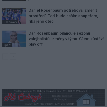
Daniel Rosenbaum potřeboval změnit
prostředí. Teď bude naším soupeřem,
říká jeho otec
Rozhovory
Dan Rosenbaum bilancuje sezonu
volejbalistů i změny v týmu. Cílem zůstává
play off
Sport