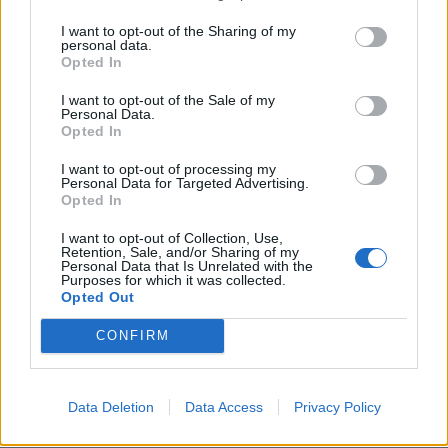
I want to opt-out of the Sharing of my
personal data.
Opted In
I want to opt-out of the Sale of my
Personal Data.
Opted In
I want to opt-out of processing my
Personal Data for Targeted Advertising.
Opted In
I want to opt-out of Collection, Use,
Retention, Sale, and/or Sharing of my
Personal Data that Is Unrelated with the
Purposes for which it was collected.
Komentáře
Opted Out
CONFIRM
TAGY
Kocouři
Lvi Praha
Příbram
TROX
volejbal
Data Deletion
Data Access
Privacy Policy