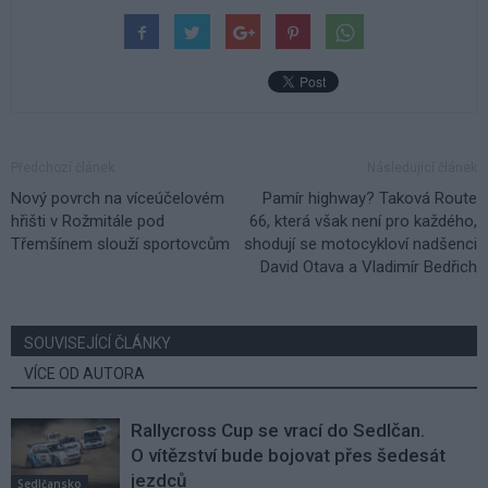
Předchozí článek
Následující článek
Nový povrch na víceúčelovém
Pamír highway? Taková Route
hřišti v Rožmitále pod
66, která však není pro každého,
Třemšínem slouží sportovcům
shodují se motocykloví nadšenci
David Otava a Vladimír Bedřich
SOUVISEJÍCÍ ČLÁNKY
VÍCE OD AUTORA
Rallycross Cup se vrací do Sedlčan.
O vítězství bude bojovat přes šedesát
jezdců
Sedlčansko