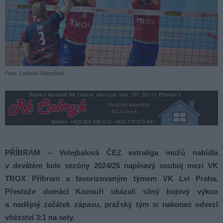
Foto: Ladislav Nepožitek
PŘÍBRAM – Volejbalová ČEZ extraliga mužů nabídla
v devátém kole sezóny 2024/25 napínavý souboj mezi VK
TROX Příbram a favorizovaným týmem VK Lvi Praha.
Přestože domácí Kocouři ukázali silný bojový výkon
a nadějný začátek zápasu, pražský tým si nakonec odvezl
vítězství 3:1 na sety.