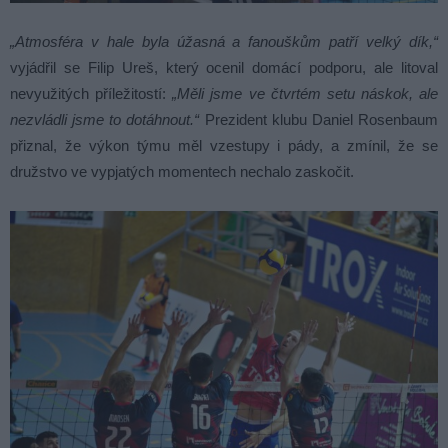
„Atmosféra v hale byla úžasná a fanouškům patří velký dík,“
vyjádřil se Filip Ureš, který ocenil domácí podporu, ale litoval
nevyužitých příležitostí:
„Měli jsme ve čtvrtém setu náskok, ale
nezvládli jsme to dotáhnout.“
Prezident klubu Daniel Rosenbaum
přiznal, že výkon týmu měl vzestupy i pády, a zmínil, že se
družstvo ve vypjatých momentech nechalo zaskočit.