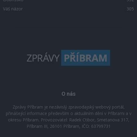
Váš názor
305
O nás
Zprávy Příbram je nezávislý zpravodajský webový portál,
přinášející informace především o aktuálním dění v Příbrami a v
okresu Příbram. Provozovatel: Radek Ctibor, Smetanova 317,
Příbram III, 26101 Příbram, IČO: 63799731