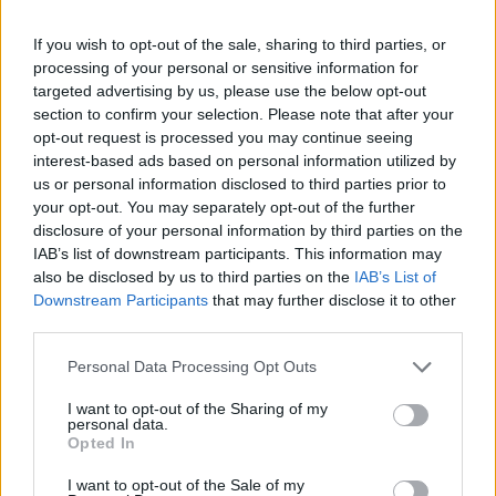
věnovat školství a životnímu
seniorů, policie radí, jak se má
prostředí
tato skupina bezpečně chovat
If you wish to opt-out of the sale, sharing to third parties, or
processing of your personal or sensitive information for
targeted advertising by us, please use the below opt-out
SOUVISEJÍCÍ ČLÁNKY
section to confirm your selection. Please note that after your
VÍCE OD AUTORA
opt-out request is processed you may continue seeing
interest-based ads based on personal information utilized by
us or personal information disclosed to third parties prior to
Vykradených aut na Příbramsku přibylo.
your opt-out. You may separately opt-out of the further
Policie připomíná: Auto není trezor
disclosure of your personal information by third parties on the
Krimi
IAB’s list of downstream participants. This information may
also be disclosed by us to third parties on the
IAB’s List of
Každý sedmý řidič měl problém. Policie
Downstream Participants
that may further disclose it to other
third parties.
při víkendové akci na Příbramsku odhalila
30 přestupků
Krimi
Personal Data Processing Opt Outs
Čtvrtina řidičů při kontrole na Příbramsku
I want to opt-out of the Sharing of my
personal data.
neobstála. Policie o prázdninách zpřísní
Opted In
dohled na silnicích
Krimi
I want to opt-out of the Sale of my