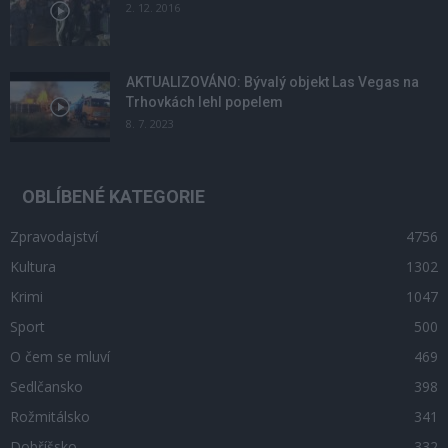
2. 12. 2016
AKTUALIZOVÁNO: Bývalý objekt Las Vegas na
Trhovkách lehl popelem
8. 7. 2023
OBLÍBENÉ KATEGORIE
Zpravodajství
4756
Kultura
1302
Krimi
1047
Sport
500
O čem se mluví
469
Sedlčansko
398
Rožmitálsko
341
Dobříšsko
332