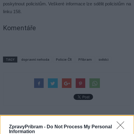
poskytnout policistům. Veškeré informace lze sdělit policistům na
linku 158.
Komentáře
TAGY
dopravní nehoda
Policie ČR
Příbram
svědci
Předchozí článek
Následující článek
ZpravyPribram -
Do Not Process My Personal
Simona Luftová: Chtěla bych se
Dnes slavíme Mezinárodní den
Information