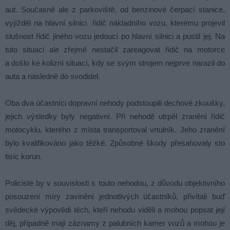
aut. Současně ale z parkoviště, od benzinové čerpací stanice,
vyjížděl na hlavní silnici řidič nákladního vozu, kterému projevil
slušnost řidič jiného vozu jedoucí po hlavní silnici a pustil jej. Na
tuto situaci ale zřejmě nestačil zareagovat řidič na motorce
a došlo ke kolizní situaci, kdy se svým strojem nejprve narazil do
auta a následně do svodidel.
Oba dva účastníci dopravní nehody podstoupili dechové zkoušky,
jejich výsledky byly negativní. Při nehodě utrpěl zranění řidič
motocyklu, kterého z místa transportoval vrtulník. Jeho zranění
bylo kvalifikováno jako těžké. Způsobné škody přesahovaly sto
tisíc korun.
Policisté by v souvislosti s touto nehodou, z důvodu objektivního
posouzení míry zavinění jednotlivých účastníků, přivítali buď
svědecké výpovědi těch, kteří nehodu viděli a mohou popsat její
děj, případně mají záznamy z palubních kamer vozů a mohou je