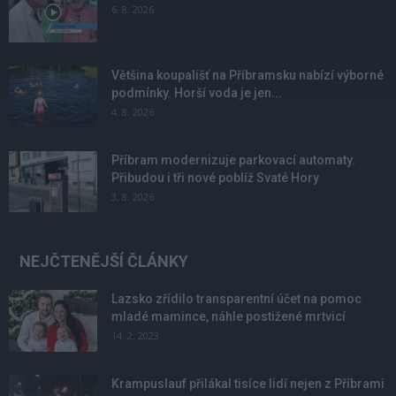
6. 8. 2026
Většina koupališť na Příbramsku nabízí výborné
podmínky. Horší voda je jen...
4. 8. 2026
Příbram modernizuje parkovací automaty.
Přibudou i tři nové poblíž Svaté Hory
3. 8. 2026
NEJČTENĚJŠÍ ČLÁNKY
Lazsko zřídilo transparentní účet na pomoc
mladé mamince, náhle postižené mrtvicí
14. 2. 2023
Krampuslauf přilákal tisíce lidí nejen z Příbrami