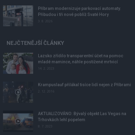
Příbram modernizuje parkovací automaty.
Přibudou i tři nové poblíž Svaté Hory
3. 8. 2026
NEJČTENĚJŠÍ ČLÁNKY
Lazsko zřídilo transparentní účet na pomoc
mladé mamince, náhle postižené mrtvicí
14. 2. 2023
Krampuslauf přilákal tisíce lidí nejen z Příbrami
2. 12. 2016
AKTUALIZOVÁNO: Bývalý objekt Las Vegas na
Trhovkách lehl popelem
8. 7. 2023