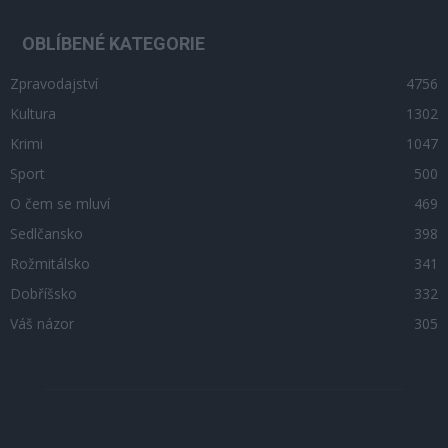
OBLÍBENÉ KATEGORIE
Zpravodajství
4756
Kultura
1302
Krimi
1047
Sport
500
O čem se mluví
469
Sedlčansko
398
Rožmitálsko
341
Dobříšsko
332
Váš názor
305