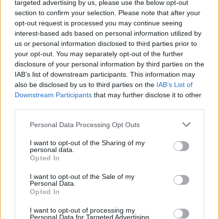
targeted advertising by us, please use the below opt-out
Vykradených aut na Příbramsku přibylo.
section to confirm your selection. Please note that after your
Policie připomíná: Auto není trezor
opt-out request is processed you may continue seeing
interest-based ads based on personal information utilized by
Krimi
us or personal information disclosed to third parties prior to
your opt-out. You may separately opt-out of the further
Každý sedmý řidič měl problém. Policie
disclosure of your personal information by third parties on the
při víkendové akci na Příbramsku odhalila
IAB’s list of downstream participants. This information may
30 přestupků
Krimi
also be disclosed by us to third parties on the
IAB’s List of
Downstream Participants
that may further disclose it to other
Čtvrtina řidičů při kontrole na Příbramsku
third parties.
neobstála. Policie o prázdninách zpřísní
Personal Data Processing Opt Outs
dohled na silnicích
Krimi
I want to opt-out of the Sharing of my
personal data.
Opted In
I want to opt-out of the Sale of my
Personal Data.
Opted In
I want to opt-out of processing my
Personal Data for Targeted Advertising.