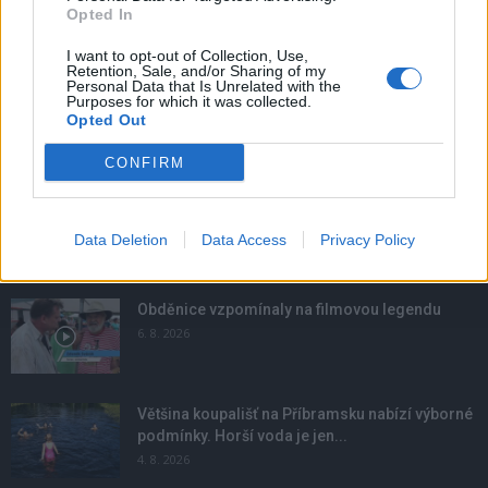
Opted In
I want to opt-out of Collection, Use,
Retention, Sale, and/or Sharing of my
Personal Data that Is Unrelated with the
Purposes for which it was collected.
Opted Out
CONFIRM
Data Deletion
Data Access
Privacy Policy
NOVINKY
Obděnice vzpomínaly na filmovou legendu
6. 8. 2026
Většina koupališť na Příbramsku nabízí výborné
podmínky. Horší voda je jen...
4. 8. 2026