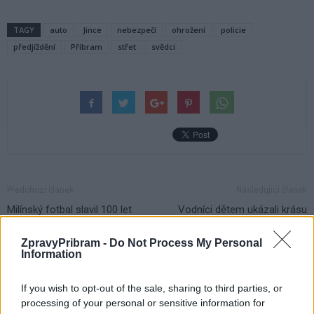
TAGY
auto
Jince
nebezpečí
ohrožení
policie
předjíždění
Příbram
střet
svědci
Předchozí článek
Následující článek
Milínský fotbal slavil 100 let
Vodníci dětem ukázali krásu
rybaření
ZpravyPribram -
Do Not Process My Personal
Information
SOUVISEJÍCÍ ČLÁNKY
If you wish to opt-out of the sale, sharing to third parties, or
VÍCE OD AUTORA
processing of your personal or sensitive information for