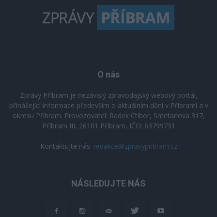
O nás
Zprávy Příbram je nezávislý zpravodajský webový portál,
přinášející informace především o aktuálním dění v Příbrami a v
okresu Příbram. Provozovatel: Radek Ctibor, Smetanova 317,
Příbram III, 26101 Příbram, IČO: 63799731
Kontaktujte nás:
redakce@zpravypribram.cz
NÁSLEDUJTE NÁS