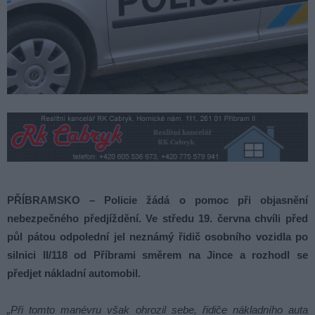
PŘÍBRAMSKO – Policie žádá o pomoc při objasnění
nebezpečného předjíždění. Ve středu 19. června chvíli před
půl pátou odpolední jel neznámý řidič osobního vozidla po
silnici II/118 od Příbrami směrem na Jince a rozhodl se
předjet nákladní automobil.
„Při tomto manévru však ohrozil sebe, řidiče nákladního auta