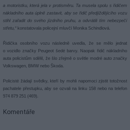
a motoristku, která jela v protisměru. Ta musela spolu s řidičem
nákladního auta úplně zastavit, aby se řidič předjíždějícího vozu
stihl zařadit do svého jízdního pruhu, a odvrátili tím nebezpečí
střetu,“
konstatovala policejní mluvčí Monika Schindlová.
Řidička osobního vozu následně uvedla, že se mělo jednat
o vozidlo značky Peugeot šedé barvy. Naopak řidič nákladního
auta policistům sdělil, že šlo zřejmě o světle modré auto značky
Volkswagen, BMW nebo Škoda.
Policisté žádají svědky, kteří by mohli napomoci zjistit totožnost
pachatele přestupku, aby se ozvali na linku 158 nebo na telefon
974 879 251 (469).
Komentáře