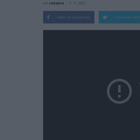
od
redakce
-
7. 11. 2021
Sdílet na Facebooku
Tweet na Twit