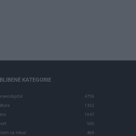
BLÍBENÉ KATEGORIE
ravodajství
4756
ltura
1302
imi
1047
ort
500
 čem se mluví
469