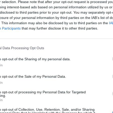
r selection. Please note that after your opt-out request is processed y
na nebo cizince není zřejmé, při činu muž vůbec nijak
eing interest-based ads based on personal information utilized by us or
disclosed to third parties prior to your opt-out. You may separately opt-
losure of your personal information by third parties on the IAB’s list of
. This information may also be disclosed by us to third parties on the
IA
enou podařilo vytvořit pravděpodobnou podobu muže –
Participants
that may further disclose it to other third parties.
, který jej zachycuje uvnitř domu i před ním.
 až do současné doby, prováděli opatření a prověřovali
l Data Processing Opt Outs
tu. Do současné doby se ale nepodařilo muže ztotožnit.
o opt-out of the Sharing of my personal data.
kud by jej někdo poznal, věděl, kde se tento muž zdržuje,
In
o opt-out of the Sale of my Personal Data.
In
to opt-out of processing my Personal Data for Targeted
ing.
In
o opt-out of Collection, Use, Retention, Sale, and/or Sharing
Příbram IV
sex