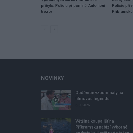
přibylo. Policie připomíná: Auto není
Policie při 
trezor
Příbramsku 
NOVINKY
Obděnice vzpomínaly na
filmovou legendu
6. 8. 2026
Většina koupališť na
Příbramsku nabízí výborné
podmínky. Horší voda je jen...