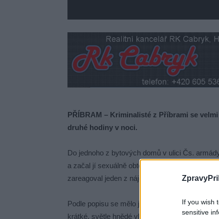
PŘÍBRAM – Kriminalisté z Příbrami se velmi i
druhé hodiny v noci.
Do jednoho z bytových domů v ulici Čs. armá
a začal jí sexuálně obtěžovat. Žena se naštěstí 
zareagoval jeden z nájemníků, muž utekl.
ZpravyPri
If you wish 
Podle popisu se mělo jednat o muže ve věku 30
sensitive in
krátké, světle hnědé vlasy – po stranách vystří