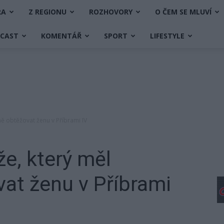
RA
Z REGIONU
ROZHOVORY
O ČEM SE MLUVÍ
DCAST
KOMENTÁŘ
SPORT
LIFESTYLE
ně obtěžovat ženu v Příbrami IV
že, který měl
at ženu v Příbrami