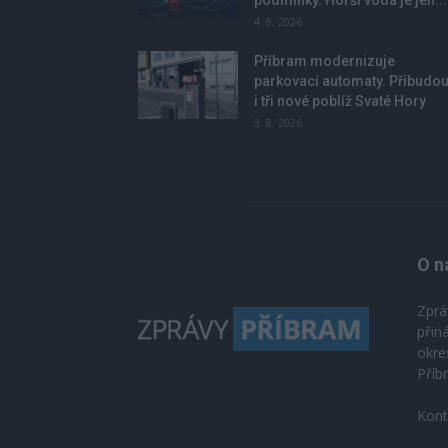
4. 8. 2026
Příbram modernizuje
parkovací automaty. Přibudo
i tři nové poblíž Svaté Hory
3. 8. 2026
O n
Zprá
přin
okre
Příb
Kont