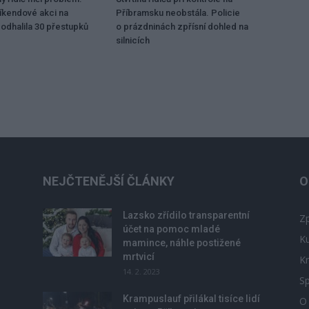
víkendové akci na
Příbramsku neobstála. Policie
odhalila 30 přestupků
o prázdninách zpřísní dohled na
silnicích
NEJČTENĚJŠÍ ČLÁNKY
O
Lazsko zřídilo transparentní
Zp
účet na pomoc mladé
Ku
mamince, náhle postižené
mrtvicí
Kr
14. 2. 2023
Sp
Krampuslauf přilákal tisíce lidí
O