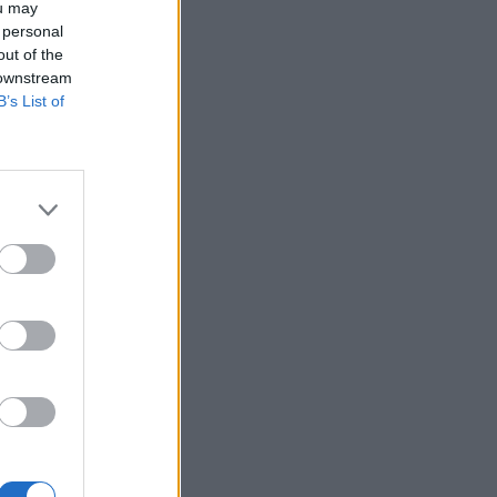
ou may
 personal
out of the
 downstream
B’s List of