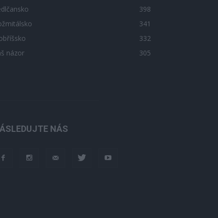
edlčansko
398
ožmitálsko
341
obříšsko
332
áš názor
305
ÁSLEDUJTE NÁS