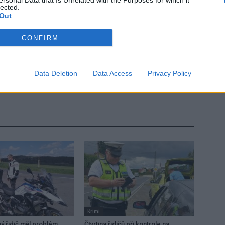
ersonal Data that Is Unrelated with the Purposes for which it
lected.
Out
CONFIRM
Následující článek
Data Deletion
Data Access
Privacy Policy
Nový radar ve Zdabořské ulici zahájil provoz
Krimi
 řidič měl problém.
Čtvrtina řidičů při kontrole na