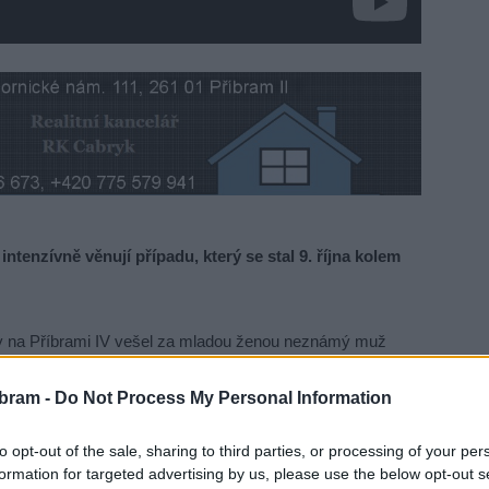
ntenzívně věnují případu, který se stal 9. října kolem
dy na Příbrami IV vešel za mladou ženou neznámý muž
ubránila, a poté, co začala volat o pomoc, na kterou
bram -
Do Not Process My Personal Information
to opt-out of the sale, sharing to third parties, or processing of your per
 – 40 let, střední postavy, vysokého cca 160 cm. Měl
formation for targeted advertising by us, please use the below opt-out s
hané. Na tvářích byl lehce zarostlý – údajně nepatrné