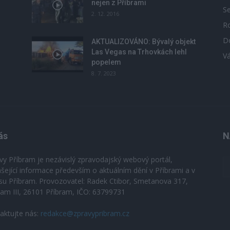
nejen z Příbrami
S
2. 12. 2016
R
D
u
AKTUALIZOVÁNO: Bývalý objekt
Las Vegas na Trhovkách lehl
V
popelem
8. 7. 2023
ás
N
vy Příbram je nezávislý zpravodajský webový portál,
ášející informace především o aktuálním dění v Příbrami a v
su Příbram. Provozovatel: Radek Ctibor, Smetanova 317,
ram III, 26101 Příbram, IČO: 63799731
aktujte nás:
redakce@zpravypribram.cz