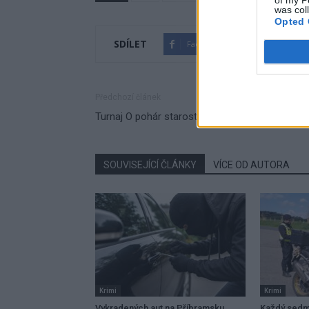
of my P
was col
Opted 
SDÍLET
Facebook
Twitter
Předchozí článek
Turnaj O pohár starosty města zná své vítěze
SOUVISEJÍCÍ ČLÁNKY
VÍCE OD AUTORA
Krimi
Krimi
Vykradených aut na Příbramsku
Každý sedmý