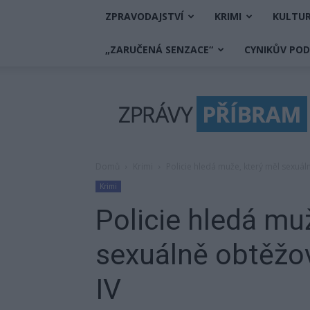
ZPRAVODAJSTVÍ
KRIMI
KULTU
„ZARUČENÁ SENZACE“
CYNIKŮV PO
Zprávy
Příbram
Domů
Krimi
Policie hledá muže, který měl sexuál
Krimi
Policie hledá mu
sexuálně obtěžov
IV