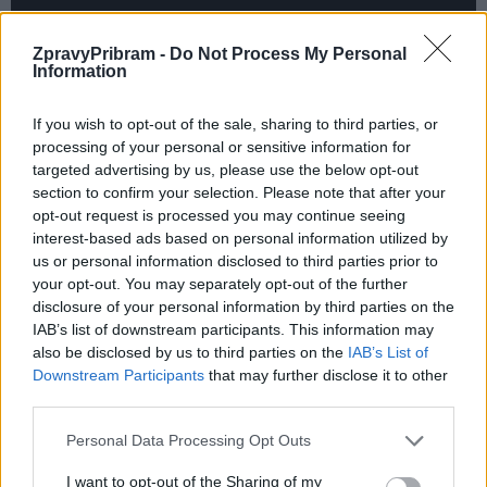
ZpravyPribram -
Do Not Process My Personal
Information
If you wish to opt-out of the sale, sharing to third parties, or
processing of your personal or sensitive information for
targeted advertising by us, please use the below opt-out
section to confirm your selection. Please note that after your
opt-out request is processed you may continue seeing
Komentáře
interest-based ads based on personal information utilized by
us or personal information disclosed to third parties prior to
your opt-out. You may separately opt-out of the further
disclosure of your personal information by third parties on the
IAB’s list of downstream participants. This information may
TAGY
dlažba
Marek Školoud
odpadkový koš
oprava
also be disclosed by us to third parties on the
IAB’s List of
Downstream Participants
that may further disclose it to other
památkáři
Pražská ulice
Vladimír Karpíšek
third parties.
Personal Data Processing Opt Outs
I want to opt-out of the Sharing of my