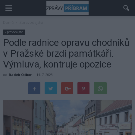
Domů
Zpravodajství
Zpravodajství
Podle radnice opravu chodníků
v Pražské brzdí památkáři.
Výmluva, kontruje opozice
od
Radek Ctibor
-
14. 7. 2023