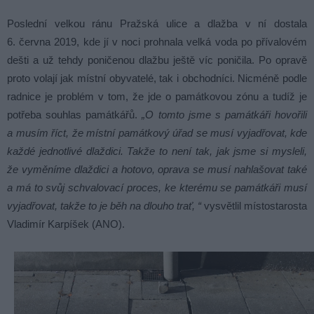
Poslední velkou ránu Pražská ulice a dlažba v ní dostala
6. června 2019, kde jí v noci prohnala velká voda po přívalovém
dešti a už tehdy poničenou dlažbu ještě víc poničila. Po opravě
proto volají jak místní obyvatelé, tak i obchodníci. Nicméně podle
radnice je problém v tom, že jde o památkovou zónu a tudíž je
potřeba souhlas památkářů.
„O tomto jsme s památkáři hovořili
a musím říct, že místní památkový úřad se musí vyjadřovat, kde
každé jednotlivé dlaždici. Takže to není tak, jak jsme si mysleli,
že vyměníme dlaždici a hotovo, oprava se musí nahlašovat také
a má to svůj schvalovací proces, ke kterému se památkáři musí
vyjadřovat, takže to je běh na dlouho trať, “
vysvětlil místostarosta
Vladimír Karpíšek (ANO).