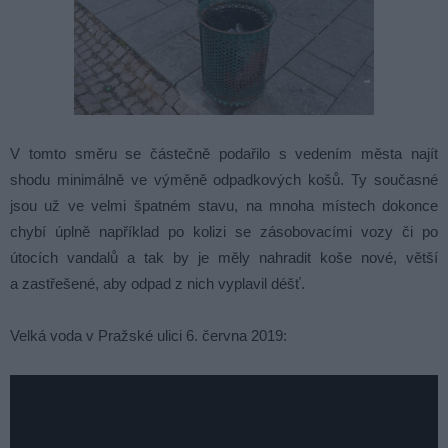
V tomto směru se částečně podařilo s vedením města najít
shodu minimálně ve výměně odpadkových košů. Ty současné
jsou už ve velmi špatném stavu, na mnoha místech dokonce
chybí úplně například po kolizi se zásobovacími vozy či po
útocích vandalů a tak by je měly nahradit koše nové, větší
a zastřešené, aby odpad z nich vyplavil déšť.
Velká voda v Pražské ulici 6. června 2019: