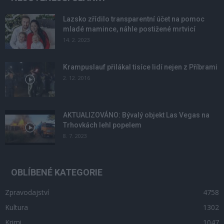
Lazsko zřídilo transparentní účet na pomoc
mladé mamince, náhle postižené mrtvicí
14. 2. 2023
Krampuslauf přilákal tisíce lidí nejen z Příbrami
2. 12. 2016
AKTUALIZOVÁNO: Bývalý objekt Las Vegas na
Trhovkách lehl popelem
8. 7. 2023
OBLÍBENÉ KATEGORIE
Zpravodajství
4758
Kultura
1302
Krimi
1047