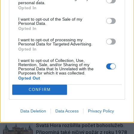
personal data.
Opted In
I want to opt-out of the Sale of my
Personal Data.
Opted In
Předchozí článek
Následující článek
Příbramská nemocnice tento
Nová střecha i koncertní křídlo,
I want to opt-out of processing my
Personal Data for Targeted Advertising.
týden uspořádala dvě požární
krajští radní schválili investice do
Opted In
cvičení
školství
I want to opt-out of Collection, Use,
Retention, Sale, and/or Sharing of my
Personal Data that Is Unrelated with the
SOUVISEJÍCÍ ČLÁNKY
Purposes for which it was collected.
Opted Out
VÍCE OD AUTORA
CONFIRM
Hygienici kontrolují dětské tábory. Více
než polovina odebraných vzorků vody
nevyhověla
Data Deletion
Data Access
Privacy Policy
Zpravodajství
Svatá Hora rozšířila počet bohoslužeb.
Připomíná také ničivý požár z roku 1978