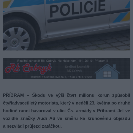
PŘÍBRAM – Škodu ve výši čtvrt milionu korun způsobil
čtyřiadvacetiletý motorista, který v neděli 23. května po druhé
hodině ranní havaroval v ulici Čs. armády v Příbrami. Jel ve
vozidle značky Audi A6 ve směru ke kruhovému objezdu
a nezvládl průjezd zatáčkou.