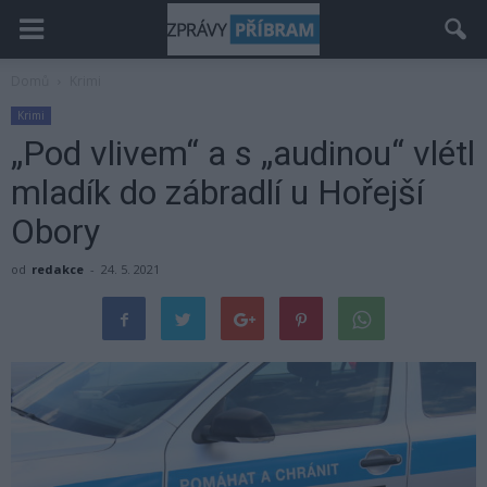
Domů
Krimi
Krimi
„Pod vlivem“ a s „audinou“ vlétl
mladík do zábradlí u Hořejší
Obory
od
redakce
-
24. 5. 2021