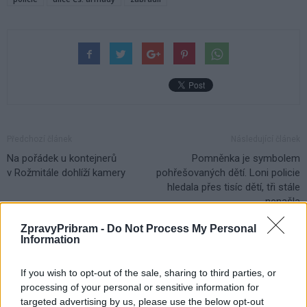
Předchozí článek
Následující článek
Na pořádek u kontejnerů
Pomněnka je symbolem
v Rožmitále dohlíží kamery
pohřešovaných dětí. Loni policie
hledala přes tisíc dětí, tři stále
nenašla
ZpravyPribram -
Do Not Process My Personal
Information
SOUVISEJÍCÍ ČLÁNKY
VÍCE OD AUTORA
If you wish to opt-out of the sale, sharing to third parties, or
processing of your personal or sensitive information for
targeted advertising by us, please use the below opt-out
Vykradených aut na Příbramsku přibylo.