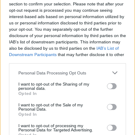
section to confirm your selection. Please note that after your
Policie připomíná: Auto není trezor
opt-out request is processed you may continue seeing
Krimi
interest-based ads based on personal information utilized by
us or personal information disclosed to third parties prior to
Každý sedmý řidič měl problém. Policie
your opt-out. You may separately opt-out of the further
při víkendové akci na Příbramsku odhalila
disclosure of your personal information by third parties on the
30 přestupků
IAB’s list of downstream participants. This information may
Krimi
also be disclosed by us to third parties on the
IAB’s List of
Downstream Participants
that may further disclose it to other
Čtvrtina řidičů při kontrole na Příbramsku
third parties.
neobstála. Policie o prázdninách zpřísní
dohled na silnicích
Krimi
Personal Data Processing Opt Outs
I want to opt-out of the Sharing of my
personal data.
Opted In
I want to opt-out of the Sale of my
Personal Data.
Opted In
I want to opt-out of processing my
Personal Data for Targeted Advertising.