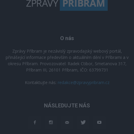
O nás
Zprávy Příbram je nezávislý zpravodajský webový portál,
přinášející informace především o aktuálním dění v Příbrami a v
okresu Příbram. Provozovatel: Radek Ctibor, Smetanova 317,
Příbram III, 26101 Příbram, IČO: 63799731
Kontaktujte nás:
redakce@zpravypribram.cz
NÁSLEDUJTE NÁS