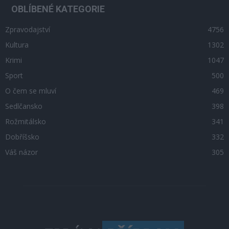
OBLÍBENÉ KATEGORIE
Zpravodajství
4756
Kultura
1302
Krimi
1047
Sport
500
O čem se mluví
469
Sedlčansko
398
Rožmitálsko
341
Dobříšsko
332
Váš názor
305