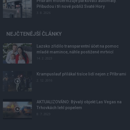
Příbram modernizuje parkovací automaty.
Přibudou i tři nové poblíž Svaté Hory
3. 8. 2026
NEJČTENĚJŠÍ ČLÁNKY
Lazsko zřídilo transparentní účet na pomoc
mladé mamince, náhle postižené mrtvicí
14. 2. 2023
Krampuslauf přilákal tisíce lidí nejen z Příbrami
2. 12. 2016
AKTUALIZOVÁNO: Bývalý objekt Las Vegas na
Trhovkách lehl popelem
8. 7. 2023