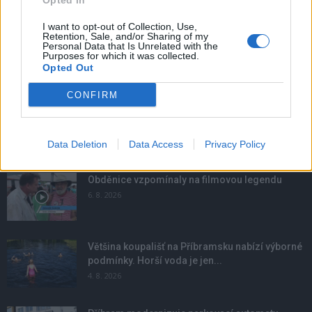
Opted In
I want to opt-out of Collection, Use,
Retention, Sale, and/or Sharing of my
Personal Data that Is Unrelated with the
Purposes for which it was collected.
Opted Out
CONFIRM
Data Deletion
Data Access
Privacy Policy
NOVINKY
Obděnice vzpomínaly na filmovou legendu
6. 8. 2026
Většina koupališť na Příbramsku nabízí výborné
podmínky. Horší voda je jen...
4. 8. 2026