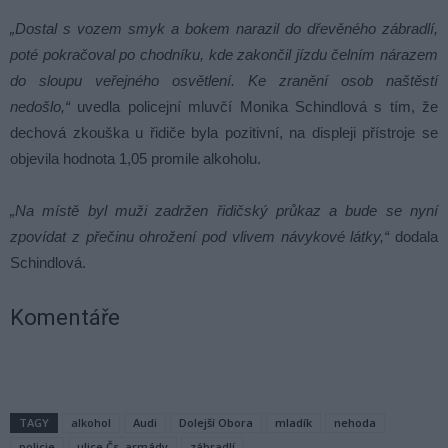
„Dostal s vozem smyk a bokem narazil do dřevěného zábradlí,
poté pokračoval po chodníku, kde zakončil jízdu čelním nárazem
do sloupu veřejného osvětlení. Ke zranění osob naštěstí
nedošlo,“
uvedla policejní mluvčí Monika Schindlová s tím, že
dechová zkouška u řidiče byla pozitivní, na displeji přístroje se
objevila hodnota 1,05 promile alkoholu.
„Na místě byl muži zadržen řidičský průkaz a bude se nyní
zpovídat z přečinu ohrožení pod vlivem návykové látky,“
dodala
Schindlová.
Komentáře
TAGY
alkohol
Audi
Dolejší Obora
mladík
nehoda
policie
ulice Čs. armády
zábradlí