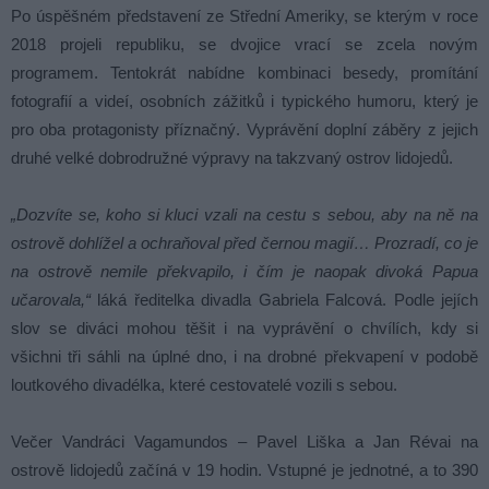
Po úspěšném představení ze Střední Ameriky, se kterým v roce
2018 projeli republiku, se dvojice vrací se zcela novým
programem. Tentokrát nabídne kombinaci besedy, promítání
fotografií a videí, osobních zážitků i typického humoru, který je
pro oba protagonisty příznačný. Vyprávění doplní záběry z jejich
druhé velké dobrodružné výpravy na takzvaný ostrov lidojedů.
„Dozvíte se, koho si kluci vzali na cestu s sebou, aby na ně na
ostrově dohlížel a ochraňoval před černou magií… Prozradí, co je
na ostrově nemile překvapilo, i čím je naopak divoká Papua
učarovala,“
láká ředitelka divadla Gabriela Falcová. Podle jejích
slov se diváci mohou těšit i na vyprávění o chvílích, kdy si
všichni tři sáhli na úplné dno, i na drobné překvapení v podobě
loutkového divadélka, které cestovatelé vozili s sebou.
Večer Vandráci Vagamundos – Pavel Liška a Jan Révai na
ostrově lidojedů začíná v 19 hodin. Vstupné je jednotné, a to 390