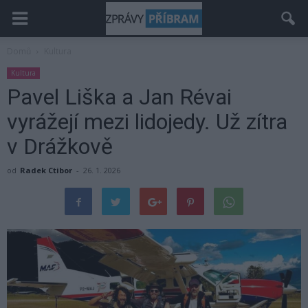
Domů
Kultura
Kultura
Pavel Liška a Jan Révai
vyrážejí mezi lidojedy. Už zítra
v Drážkově
od
Radek Ctibor
-
26. 1. 2026