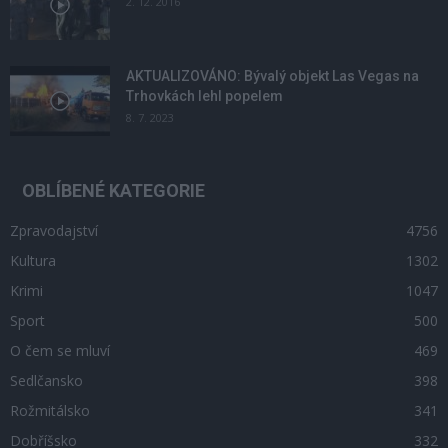
2. 12. 2016
AKTUALIZOVÁNO: Bývalý objekt Las Vegas na
Trhovkách lehl popelem
8. 7. 2023
OBLÍBENÉ KATEGORIE
Zpravodajství
4756
Kultura
1302
Krimi
1047
Sport
500
O čem se mluví
469
Sedlčansko
398
Rožmitálsko
341
Dobříšsko
332