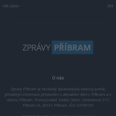
Váš názor
305
O nás
Zprávy Příbram je nezávislý zpravodajský webový portál,
přinášející informace především o aktuálním dění v Příbrami a v
okresu Příbram. Provozovatel: Radek Ctibor, Smetanova 317,
Příbram III, 26101 Příbram, IČO: 63799731