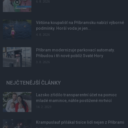
6. 8. 2026
Většina koupališť na Příbramsku nabízí výborné
podmínky. Horší voda je jen...
4. 8. 2026
Příbram modernizuje parkovací automaty.
Přibudou i tři nové poblíž Svaté Hory
3. 8. 2026
NEJČTENĚJŠÍ ČLÁNKY
Lazsko zřídilo transparentní účet na pomoc
mladé mamince, náhle postižené mrtvicí
14. 2. 2023
Krampuslauf přilákal tisíce lidí nejen z Příbrami