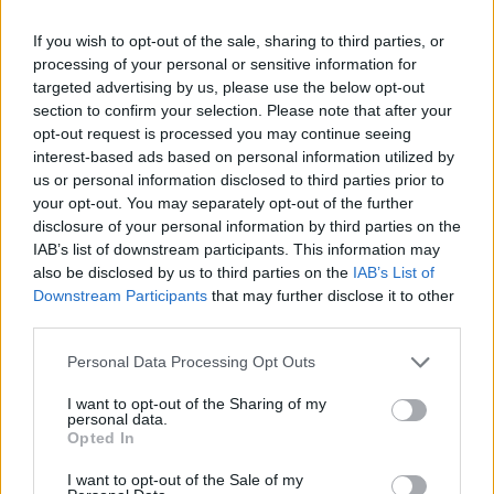
územní rozhodnutí
If you wish to opt-out of the sale, sharing to third parties, or
processing of your personal or sensitive information for
targeted advertising by us, please use the below opt-out
SOUVISEJÍCÍ ČLÁNKY
section to confirm your selection. Please note that after your
VÍCE OD AUTORA
opt-out request is processed you may continue seeing
interest-based ads based on personal information utilized by
us or personal information disclosed to third parties prior to
Dnes se v Příbrami otevře výstava
your opt-out. You may separately opt-out of the further
Rovnováha života. Vernisáž nabídne
disclosure of your personal information by third parties on the
i hudební a básnický program
Kultura
IAB’s list of downstream participants. This information may
also be disclosed by us to third parties on the
IAB’s List of
Festival hudby na zámku Dobříš sází na
Downstream Participants
that may further disclose it to other
jedinečnou atmosféru. Klasiku propojí
third parties.
s dalšími žánry i rodinným programem
Dobříšsko
Personal Data Processing Opt Outs
Fesťáczek Presents poprvé míří do
I want to opt-out of the Sharing of my
personal data.
Lesního divadla Skalka. Nabídne hudbu,
Opted In
divadlo i tvořivé dílny
Kultura
I want to opt-out of the Sale of my