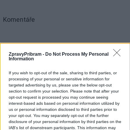
Komentáře
TAGY
country
folk
Huntík
Zdeněk Hejkrlík
ZpravyPribram -
Do Not Process My Personal
Information
If you wish to opt-out of the sale, sharing to third parties, or
processing of your personal or sensitive information for
targeted advertising by us, please use the below opt-out
section to confirm your selection. Please note that after your
opt-out request is processed you may continue seeing
interest-based ads based on personal information utilized by
us or personal information disclosed to third parties prior to
Předchozí článek
Následující článek
your opt-out. You may separately opt-out of the further
V příbramské věznici má 21
Historický špejchar ve
disclosure of your personal information by third parties on the
vězňů koronavirus, pokračuje
Hvožďanech se dnes otevře
IAB’s list of downstream participants. This information may
testování
veřejnosti