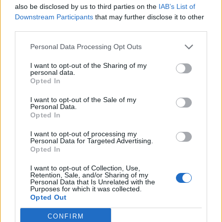
also be disclosed by us to third parties on the
IAB’s List of
Downstream Participants
that may further disclose it to other
third parties.
SOUVISEJÍCÍ ČLÁNKY
Personal Data Processing Opt Outs
VÍCE OD AUTORA
I want to opt-out of the Sharing of my
personal data.
Dnes se v Příbrami otevře výstava
Opted In
Rovnováha života. Vernisáž nabídne
i hudební a básnický program
Kultura
I want to opt-out of the Sale of my
Personal Data.
Opted In
Festival hudby na zámku Dobříš sází na
jedinečnou atmosféru. Klasiku propojí
I want to opt-out of processing my
Personal Data for Targeted Advertising.
s dalšími žánry i rodinným programem
Dobříšsko
Opted In
I want to opt-out of Collection, Use,
Fesťáczek Presents poprvé míří do
Retention, Sale, and/or Sharing of my
Lesního divadla Skalka. Nabídne hudbu,
Personal Data that Is Unrelated with the
Purposes for which it was collected.
divadlo i tvořivé dílny
Kultura
Opted Out
CONFIRM