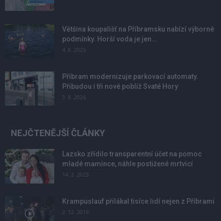
Většina koupališť na Příbramsku nabízí výborné
podmínky. Horší voda je jen...
4. 8. 2026
Příbram modernizuje parkovací automaty.
Přibudou i tři nové poblíž Svaté Hory
3. 8. 2026
NEJČTENĚJŠÍ ČLÁNKY
Lazsko zřídilo transparentní účet na pomoc
mladé mamince, náhle postižené mrtvicí
14. 2. 2023
Krampuslauf přilákal tisíce lidí nejen z Příbrami
2. 12. 2016