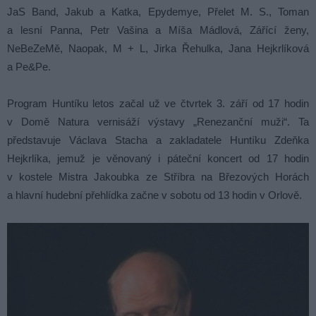
JaS Band, Jakub a Katka, Epydemye, Přelet M. S., Toman
a lesní Panna, Petr Vašina a Míša Mádlová, Zářící ženy,
NeBeZeMě, Naopak, M + L, Jirka Řehulka, Jana Hejkrlíková
a Pe&Pe.
Program Huntíku letos začal už ve čtvrtek 3. září od 17 hodin
v Domě Natura vernisáží výstavy „Renezanční muži“. Ta
představuje Václava Stacha a zakladatele Huntíku Zdeňka
Hejkrlíka, jemuž je věnovaný i páteční koncert od 17 hodin
v kostele Mistra Jakoubka ze Stříbra na Březových Horách
a hlavní hudební přehlídka začne v sobotu od 13 hodin v Orlově.