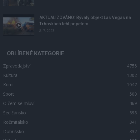
AKTUALIZOVÁNO: Bývalý objekt Las Vegas na
Trhovkách lehl popelem
8. 7. 2023
OBLÍBENÉ KATEGORIE
Zpravodajství
4756
Kultura
1302
Krimi
1047
Sport
500
O čem se mluví
469
Sedlčansko
398
Rožmitálsko
341
Dobříšsko
332