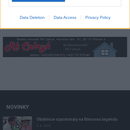
Data Deletion
Data Access
Privacy Policy
NOVINKY
Obděnice vzpomínaly na filmovou legendu
6. 8. 2026