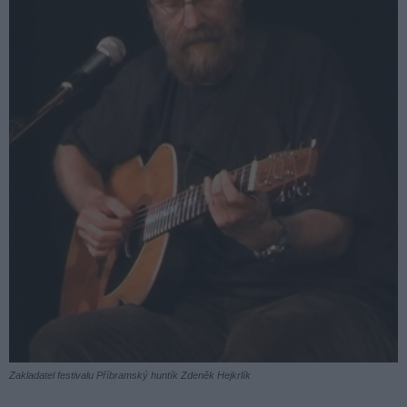
Zakladatel festivalu Příbramský huntík Zdeněk Hejkrlík