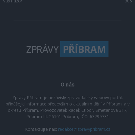
Váš názor
305
O nás
Zprávy Příbram je nezávislý zpravodajský webový portál,
přinášející informace především o aktuálním dění v Příbrami a v
okresu Příbram. Provozovatel: Radek Ctibor, Smetanova 317,
Příbram III, 26101 Příbram, IČO: 63799731
Kontaktujte nás:
redakce@zpravypribram.cz