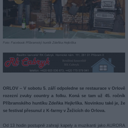
Foto: Facebook Příbramský huntík Zdeňka Hejkrlíka
ORLOV – V sobotu 5. září odpoledne se restaurace v Orlově
rozezní zvuky country a folku. Koná se tam už 45. ročník
Příbramského huntíku Zdeňka Hejkrlíka. Novinkou také je, že
se festival přesunul z K-farmy v Žežicích do Orlova.
Od 13 hodin postupně zahrají kapely a muzikanti jako AURORA