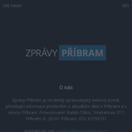
Váš názor
305
O nás
Zprávy Příbram je nezávislý zpravodajský webový portál,
přinášející informace především o aktuálním dění v Příbrami a v
okresu Příbram. Provozovatel: Radek Ctibor, Smetanova 317,
Příbram III, 26101 Příbram, IČO: 63799731
Kontaktujte nás:
redakce@zpravypribram.cz