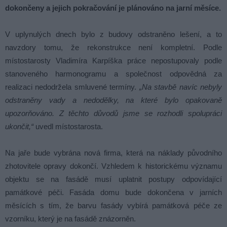
dokončeny a jejich pokračování je plánováno na jarní měsíce.
V uplynulých dnech bylo z budovy odstraněno lešení, a to
navzdory tomu, že rekonstrukce není kompletní. Podle
místostarosty Vladimíra Karpíška práce nepostupovaly podle
stanoveného harmonogramu a společnost odpovědná za
realizaci nedodržela smluvené termíny.
„Na stavbě navíc nebyly
odstraněny vady a nedodělky, na které bylo opakovaně
upozorňováno. Z těchto důvodů jsme se rozhodli spolupráci
ukončit,“
uvedl místostarosta.
Na jaře bude vybrána nová firma, která na náklady původního
zhotovitele opravy dokončí. Vzhledem k historickému významu
objektu se na fasádě musí uplatnit postupy odpovídající
památkové péči. Fasáda domu bude dokončena v jarních
měsících s tím, že barvu fasády vybírá památková péče ze
vzorníku, který je na fasádě znázorněn.