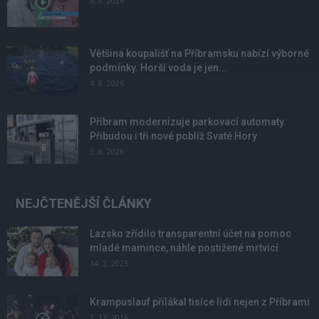
6. 8. 2026
Většina koupališť na Příbramsku nabízí výborné
podmínky. Horší voda je jen...
4. 8. 2026
Příbram modernizuje parkovací automaty.
Přibudou i tři nové poblíž Svaté Hory
3. 8. 2026
NEJČTENĚJŠÍ ČLÁNKY
Lazsko zřídilo transparentní účet na pomoc
mladé mamince, náhle postižené mrtvicí
14. 2. 2023
Krampuslauf přilákal tisíce lidí nejen z Příbrami
2. 12. 2016