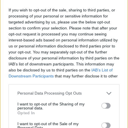
5 milionů korun
If you wish to opt-out of the sale, sharing to third parties, or
processing of your personal or sensitive information for
targeted advertising by us, please use the below opt-out
SOUVISEJÍCÍ ČLÁNKY
section to confirm your selection. Please note that after your
VÍCE OD AUTORA
opt-out request is processed you may continue seeing
interest-based ads based on personal information utilized by
us or personal information disclosed to third parties prior to
Většina koupališť na Příbramsku nabízí
your opt-out. You may separately opt-out of the further
výborné podmínky. Horší voda je jen na
disclosure of your personal information by third parties on the
Živohošti
Zpravodajství
IAB’s list of downstream participants. This information may
also be disclosed by us to third parties on the
IAB’s List of
Příbram modernizuje parkovací automaty.
Downstream Participants
that may further disclose it to other
Přibudou i tři nové poblíž Svaté Hory
third parties.
Zpravodajství
Personal Data Processing Opt Outs
Středočeský kraj upravil pravidla soutěže.
I want to opt-out of the Sharing of my
personal data.
Obce nově získají body i za předcházení
Opted In
vzniku odpadu
Zpravodajství
I want to opt-out of the Sale of my
Personal Data.