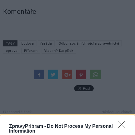
Komentáře
TAGY
budova
fasáda
Odbor sociálních věcí a zdravotnictví
oprava
Příbram
Vladimír Karpíšek
Předchozí článek
Následující článek
Rada kraje podpořila
Bar Na Chmelnici bude večer
ZpravyPribram -
Do Not Process My Personal
spolufinancování projektů
dunět rockem
Information
krajských muzeí a galerií ve výši