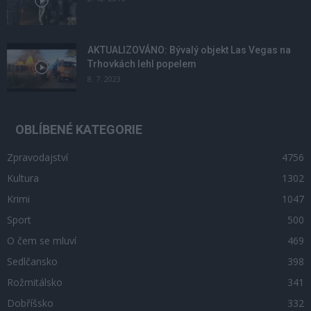
AKTUALIZOVÁNO: Bývalý objekt Las Vegas na
Trhovkách lehl popelem
8. 7. 2023
OBLÍBENÉ KATEGORIE
Zpravodajství
4756
Kultura
1302
Krimi
1047
Sport
500
O čem se mluví
469
Sedlčansko
398
Rožmitálsko
341
Dobříšsko
332