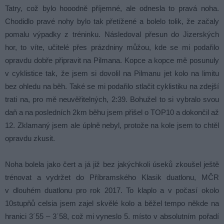
Tatry, což bylo hooodně příjemné, ale odnesla to pravá noha.
Chodidlo pravé nohy bylo tak přetížené a bolelo tolik, že začaly
pomalu výpadky z tréninku. Následoval přesun do Jizerských
hor, to víte, učitelé přes prázdniny můžou, kde se mi podařilo
opravdu dobře připravit na Pilmana. Kopce a kopce mě posunuly
v cyklistice tak, že jsem si dovolil na Pilmanu jet kolo na limitu
bez ohledu na běh. Také se mi podařilo stlačit cyklistiku na zdejší
trati na, pro mě neuvěřitelných, 2:39. Bohužel to si vybralo svou
daň a na posledních 2km běhu jsem přišel o TOP10 a dokončil až
12. Zklamaný jsem ale úplně nebyl, protože na kole jsem to chtěl
opravdu zkusit.
Noha bolela jako čert a já již bez jakýchkoli úseků zkoušel ještě
trénovat a vydržet do Příbramského Klasik duatlonu, MČR
v dlouhém duatlonu pro rok 2017. To klaplo a v počasí okolo
10stupňů celsia jsem zajel skvělé kolo a běžel tempo někde na
hranici 3´55 – 3´58, což mi vyneslo 5. místo v absolutním pořadí