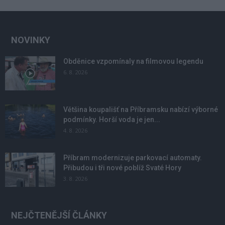
NOVINKY
Obděnice vzpomínaly na filmovou legendu
6. 8. 2026
Většina koupališť na Příbramsku nabízí výborné
podmínky. Horší voda je jen...
4. 8. 2026
Příbram modernizuje parkovací automaty.
Přibudou i tři nové poblíž Svaté Hory
3. 8. 2026
NEJČTENĚJŠÍ ČLÁNKY