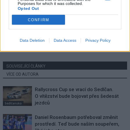
Purposes for which it was collected.
Opted Out
CONFIRM
Předchozí článek
Následující článek
Pomalu končí platnost
ŠŤASTNÝ A VESELÝ NOVÝ ROK
Data Deletion
Data Access
Privacy Policy
dálničních známek pro tento rok
2018
SOUVISEJÍCÍ ČLÁNKY
VÍCE OD AUTORA
Rallycross Cup se vrací do Sedlčan.
O vítězství bude bojovat přes šedesát
jezdců
Sedlčansko
Daniel Rosenbaum potřeboval změnit
prostředí. Teď bude naším soupeřem,