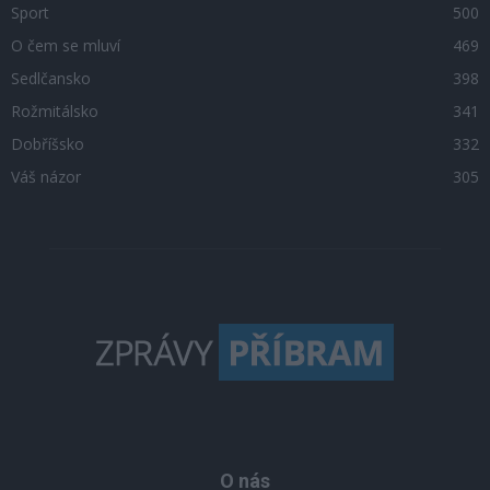
Sport
500
O čem se mluví
469
Sedlčansko
398
Rožmitálsko
341
Dobříšsko
332
Váš názor
305
O nás