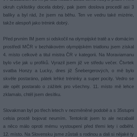
okruh cyklistiky docela dobrý, pak jsem doslova procedil asi 3
balíky a byl rád, že jsem na běhu. Ten ve vedru také mizérie,
takže alespoň jako trénink dobrý.
Před prvním IM jsem si odskočil na olympijské tratě a v domácím
prostředí MČR v bezhákovém olympijském triatlonu jsem získal
4. místo celkově a titul mistra ČR v kategorii. Na Moraviamanu
bylo vše jak u profíků. Vyrazil jsem již ve středu večer. Čtvrtek
svatba Honzy a Lucky, dnes již Šnebergerových, o mě bylo
skvěle postaráno, pátek lehké tréninky a super pocity. Vedro se
ale opět postaralo o zážitek pro všechny. 11. místo mě lehce
zklamalo, chtěl jsem desítku.
Slovakman byl po třech letech v nezměněné podobě a s 35stupni
celsia prostě bojovat neumím. Tentokrát jsem to ale nezabalil
a něco málo oproti mému vystoupení před třemi lety i odběhl.
12. místo. Na Slovensku jsme zůstali s rodinou a dali si nějaké ty