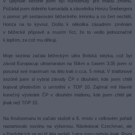
V uplynulé sezóně jsem byl rozhodnutý pro malou změnu.
Požádal jsem dobrého kamaráda a závodníka Honzu Šnebergera
o pomoc při sestavování běžeckého tréninku a co čert nechtěl,
Honza na to kývnul. Došlo k několika zásadním změnám
v běžecké přípravě a musím říct, že to vedlo jednoznačně
k lepším, za což mu děkuji.
Moje sezóna začala běžeckým ultra Brdská stezka, což byl
závod Europacup ultramaraton na 50km a časem 3:35 jsem si
posunul své maximum na této trati o cca. 5 minut. V triatlonové
sezóně jsem si vybral závody ČP v dlouhém, kde jsem chtěl
bojovat především o umístění v TOP 10. Zajímal mě hlavně
konečný výsledek ČP v dlouhém triatlonu, kde jsem chtěl jak
jinak než TOP 10.
Na Krušnomanu to začalo slušně a 8. místo v celkovém pořadí
nastartovalo sezónu na výbornou. Následoval Czechman, ale
v Pardubicích se mi již léta nedaří. Letos tomu nebylo jinak. První