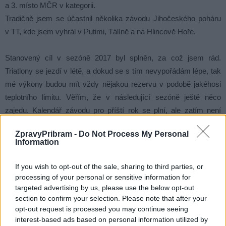
a 3. místo MČR v kategorii.
Tradičně jsem se účastnil několika závodu Jihočeského poháru
v TT, kde jsem vyhrál v Putimi, Tálíně a na Hlincově Hoře.
Stanovený cíl v sezóně 2017 byl splněn, za což jsem rád.
Triatlony se jezdí v létě, a dokud se s tím nevypořádám lépe, tak
mé výkony budou mít vždy nějakou rezervu v podobě jakéhosi
teplotního limitu. Věřím, že v následující sezóně ještě něco
zajedu. Kalendář závodu pro příští rok se plní, ale zatím není
kompletní, a proto si ho nechám ještě pro sebe.
ZpravyPribram -
Do Not Process My Personal
Děkuji za podporu sponzorům a Triatlon teamu Příbram.
Information
Jana Hradecký
If you wish to opt-out of the sale, sharing to third parties, or
processing of your personal or sensitive information for
targeted advertising by us, please use the below opt-out
Triatlon team Příbram
section to confirm your selection. Please note that after your
opt-out request is processed you may continue seeing
interest-based ads based on personal information utilized by