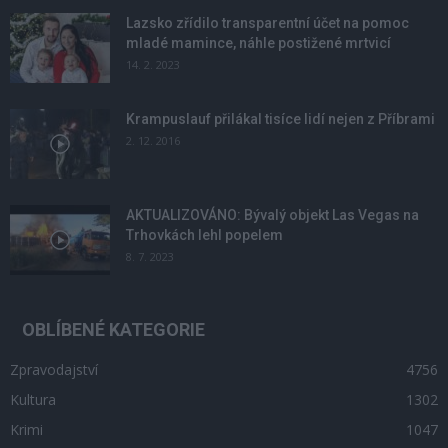
Lazsko zřídilo transparentní účet na pomoc
mladé mamince, náhle postižené mrtvicí
14. 2. 2023
Krampuslauf přilákal tisíce lidí nejen z Příbrami
2. 12. 2016
AKTUALIZOVÁNO: Bývalý objekt Las Vegas na
Trhovkách lehl popelem
8. 7. 2023
OBLÍBENÉ KATEGORIE
Zpravodajství
4756
Kultura
1302
Krimi
1047