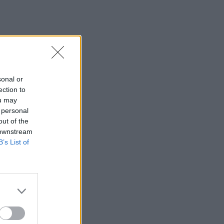
sonal or
ection to
ou may
 personal
out of the
 downstream
B’s List of