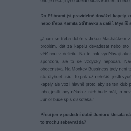
ono je něco jinýho udělat občas koncert a nebo k
Do Příbrami jsi pravidelně dovážel kapely
nebo třeba Kamila Střihavku a další. Myslíš 
„Znám se třeba dobře s Jirkou Macháčkem z M
problém, dát za kapelu devadesát nebo sto 
většinou v deficitu. Na to pak vydělávají ak
sponzora, ale to se vždycky nepodaří. Nav
obecenstva. Na Monkey Bussiness tady není tako
sto čtyřicet tisíc. To pak už neřešíš, jestli v
kapely ale vozil hlavně proto, aby se ten klu
toho, jestli tady někdo z nich bude hrát, to n
Junior bude spíš diskotéka.“
Přeci jen v poslední době Junioru klesala ná
to trochu sebevražda?