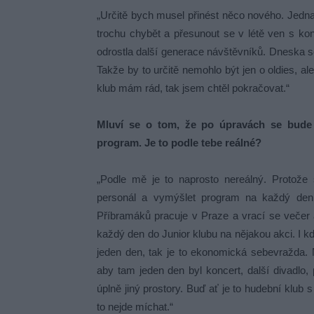
„Určitě bych musel přinést něco nového. Jednak 
trochu chybět a přesunout se v létě ven s kon
odrostla další generace návštěvníků. Dneska se
Takže by to určitě nemohlo být jen o oldies, a
klub mám rád, tak jsem chtěl pokračovat.“
Mluví se o tom, že po úpravách se bude
program. Je to podle tebe reálné?
„Podle mě je to naprosto nereálný. Protože
personál a vymýšlet program na každý den 
Příbramáků pracuje v Praze a vrací se večer a
každý den do Junior klubu na nějakou akci. I kd
jeden den, tak je to ekonomická sebevražda. 
aby tam jeden den byl koncert, další divadlo
úplně jiný prostory. Buď ať je to hudební klu
to nejde míchat.“