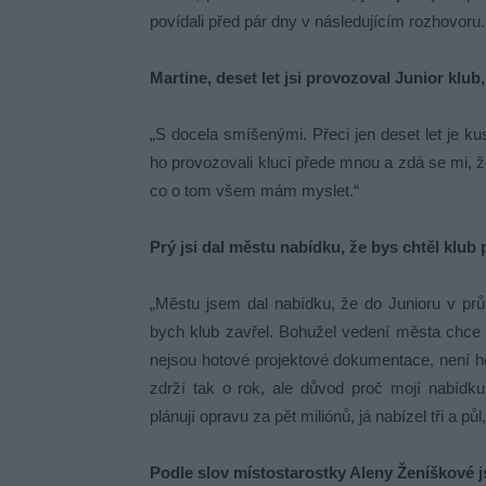
povídali před pár dny v následujícím rozhovoru.
Martine, deset let jsi provozoval Junior klub
„S docela smíšenými. Přeci jen deset let je ku
ho provozovali kluci přede mnou a zdá se mi, ž
co o tom všem mám myslet.“
Prý jsi dal městu nabídku, že bys chtěl klub 
„Městu jsem dal nabídku, že do Junioru v průbě
bych klub zavřel. Bohužel vedení města chce k
nejsou hotové projektové dokumentace, není ho
zdrží tak o rok, ale důvod proč mojí nabídku
plánují opravu za pět miliónů, já nabízel tři a pů
Podle slov místostarostky Aleny Ženíškové j