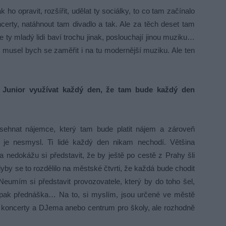
ho opravit, rozšířit, udělat ty sociálky, to co tam začínalo
certy, natáhnout tam divadlo a tak. Ale za těch deset tam
 ty mladý lidi baví trochu jinak, poslouchají jinou muziku…
le musel bych se zaměřit i na tu modernější muziku. Ale ten
 Junior využívat každý den, že tam bude každý den
 sehnat nájemce, který tam bude platit nájem a zároveň
je nesmysl. Ti lidé každý den nikam nechodí. Většina
 nedokážu si představit, že by ještě po cestě z Prahy šli
yby se to rozdělilo na městské čtvrti, že každá bude chodit
Neumím si představit provozovatele, který by do toho šel,
, pak přednáška… Na to, si myslím, jsou určené ve městě
b s koncerty a DJema anebo centrum pro školy, ale rozhodně