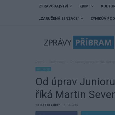
ZPRAVODAJSTVÍ
KRIMI
KULTU
„ZARUČENÁ SENZACE“
CYNIKŮV PO
Zprávy
Příbram
Domů
Rozhovory
Od úprav Junioru se chci distan
Rozhovory
Od úprav Junioru
říká Martin Seve
od
Radek Ctibor
-
1. 12. 2016