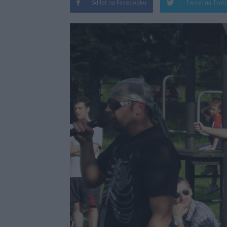
Sdílet na Facebooku
Tweet na Twit