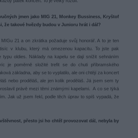
aždý pátek koncert. To je velký rozdíl.“
 zvučných jmen jako MIG 21, Monkey Bussiness, Kryštof
si, že takové hvězdy budou v Junioru hrát i dál?
IGu 21 a on zkrátka požaduje svůj honorář. A to je ten
tisíc v klubu, který má omezenou kapacitu. To jste pak
ce typu oldies. Náklady na kapelu se dají snížit sehnáním
íc je poměrně složité trefit se do chuti příbramského
vá základna, aby se to vyplatilo, ale oni chtějí za koncert
yděláš nebo proděláš, ale jen kolik proděláš. Já jsem sem ty
b proslavil právě mezi těmi známými kapelami. A co se týká
evím. Jak už jsem řekl, podle těch úprav to spíš vypadá, že
vštěvnost, přesto jsi ho chtěl provozovat dál, nebyla by