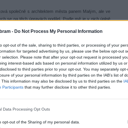
íšková společně s architektem města panem Malým, ale ve
ych se na těch úpravách podílel. Podle mě je v nich úplně
. Přijde mi, že to plánované rozmístění se připravuje pro
bram -
Do Not Process My Personal Information
dou hrát kapely. S tím zkrátka nechci nic mít. Já jsem jim
dát sociálky, že tam chci venkovní pódium, to se tam sice
to opt-out of the sale, sharing to third parties, or processing of your per
e, které jsou podle mě hodně mimo mísu jako nějaký okýnko
formation for targeted advertising by us, please use the below opt-out s
m k terase a ne k silnici… To je ekonomicky úplný nesmysl.
r selection. Please note that after your opt-out request is processed y
eing interest-based ads based on personal information utilized by us or
e mi je ukázali.“
disclosed to third parties prior to your opt-out. You may separately opt-
losure of your personal information by third parties on the IAB’s list of
 samozřejmě odvezeš, ale víš třeba, co bude dělat Luděk
. This information may also be disclosed by us to third parties on the
IA
Participants
that may further disclose it to other third parties.
žkou, kde jsem dostavil hotel, takže zvukovou aparaturu
tam měl jednou za čtrnáct dní jezdit hrát. Takže vlastně co
l Data Processing Opt Outs
o opt-out of the Sharing of my personal data.