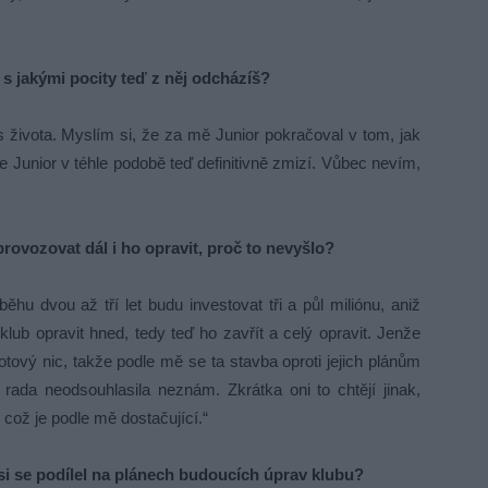
, s jakými pocity teď z něj odcházíš?
s života. Myslím si, že za mě Junior pokračoval v tom, jak
e Junior v téhle podobě teď definitivně zmizí. Vůbec nevím,
provozovat dál i ho opravit, proč to nevyšlo?
hu dvou až tří let budu investovat tři a půl miliónu, aniž
lub opravit hned, tedy teď ho zavřít a celý opravit. Jenže
tový nic, takže podle mě se ta stavba oproti jejich plánům
 rada neodsouhlasila neznám. Zkrátka oni to chtějí jinak,
l, což je podle mě dostačující.“
si se podílel na plánech budoucích úprav klubu?