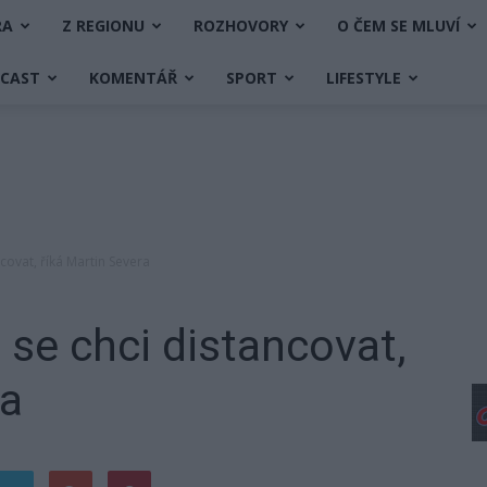
RA
Z REGIONU
ROZHOVORY
O ČEM SE MLUVÍ
DCAST
KOMENTÁŘ
SPORT
LIFESTYLE
covat, říká Martin Severa
 se chci distancovat,
ra