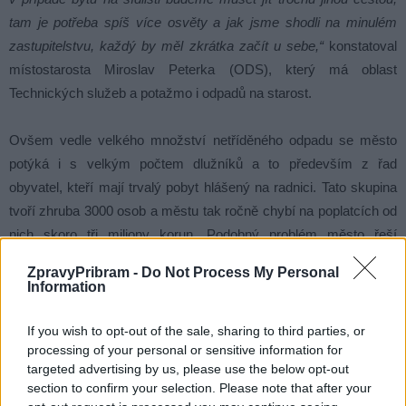
tam je potřeba spíš více osvěty a jak jsme shodli na minulém
zastupitelstvu, každý by měl zkrátka začít u sebe,“
konstatoval
místostarosta Miroslav Peterka (ODS), který má oblast
Technických služeb a potažmo i odpadů na starost.
Ovšem vedle velkého množství netříděného odpadu se město
potýká i s velkým počtem dlužníků a to především z řad
obyvatel, kteří mají trvalý pobyt hlášený na radnici. Tato skupina
tvoří zhruba 3000 osob a městu tak ročně chybí na poplatcích od
nich skoro tři miliony korun. Podobný problém město řeší
i v případě lidí, kteří sice v Příbrami bydlí, tudíž tu i produkují
ZpravyPribram -
Do Not Process My Personal
odpad, ale nemají tady nahlášené trvalé bydliště.
Information
If you wish to opt-out of the sale, sharing to third parties, or
processing of your personal or sensitive information for
targeted advertising by us, please use the below opt-out
section to confirm your selection. Please note that after your