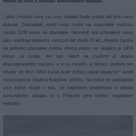
města na svoz a likvidaci komunálního odpadu.
I přes zvýšení ceny za svoz odpadu bude město dál jeho cenu
dotovat. Zastupitelé mohli cenu zvýšit na maximální možnou
sazbu 1200 korun na obyvatele. Nicméně loni schválené úlevy
jako například poloviční cena pro lidi starší 70 let.
„Reálná částka
na jednoho obyvatele města, kterou platím na skládce je 1454
korun za osobu, ten náš návrh na zvýšení je pouze
dvacetiprocentní zvýšení, a to si myslím, je férové, protože ten
zbytek do těch 1454 korun bude město stejně doplácet,“
uvedl
místostarosta Vladimír Karpíšek (ANO). Nicméně se zastupitelé
více měně shodli v tom, že největším problémem v oblasti
komunálního odpadu je v Příbrami jeho třídění, respektive
netřídění.