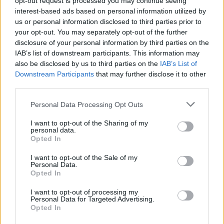
opt-out request is processed you may continue seeing
interest-based ads based on personal information utilized by
us or personal information disclosed to third parties prior to
your opt-out. You may separately opt-out of the further
disclosure of your personal information by third parties on the
IAB’s list of downstream participants. This information may
also be disclosed by us to third parties on the
IAB’s List of
Downstream Participants
that may further disclose it to other
third parties.
Personal Data Processing Opt Outs
I want to opt-out of the Sharing of my
personal data.
Komentáře
Opted In
I want to opt-out of the Sale of my
Personal Data.
Opted In
TAGY
Aleš Barášek
cena
Miroslav Peterka
odpad
I want to opt-out of processing my
Personal Data for Targeted Advertising.
Příbram
skládka
třídění
Vladimír Karpíšek
zvýšení
Opted In