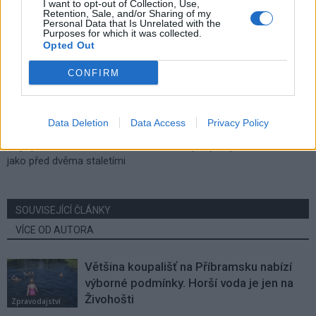
I want to opt-out of Collection, Use,
Retention, Sale, and/or Sharing of my
Personal Data that Is Unrelated with the
Purposes for which it was collected.
Opted Out
CONFIRM
Předchozí článek
Následující článek
Data Deletion
Data Access
Privacy Policy
Ve Skanzenu Vysoký Chlumec
První příbramská Burza květin
ožije posvícenská atmosféra
podpoří psí útulek v Lazci
jako před dvěma staletími
SOUVISEJÍCÍ ČLÁNKY
VÍCE OD AUTORA
Většina koupališť na Příbramsku nabízí
výborné podmínky. Horší voda je jen na
Živohošti
Zpravodajství