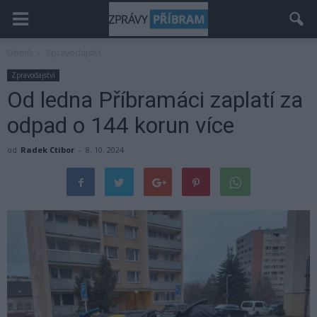
Domů
Zpravodajství
Zpravodajství
Od ledna Příbramáci zaplatí za
odpad o 144 korun více
od
Radek Ctibor
-
8. 10. 2024