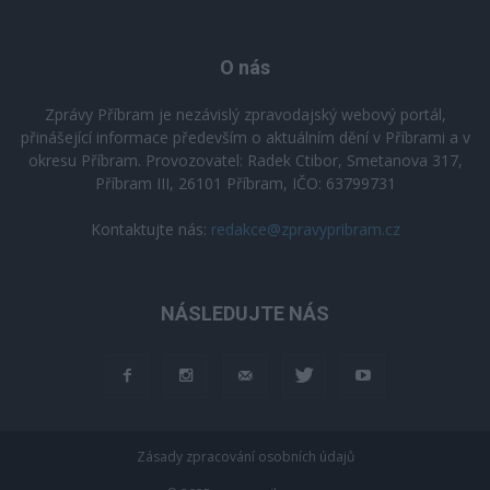
O nás
Zprávy Příbram je nezávislý zpravodajský webový portál,
přinášející informace především o aktuálním dění v Příbrami a v
okresu Příbram. Provozovatel: Radek Ctibor, Smetanova 317,
Příbram III, 26101 Příbram, IČO: 63799731
Kontaktujte nás:
redakce@zpravypribram.cz
NÁSLEDUJTE NÁS
Zásady zpracování osobních údajů