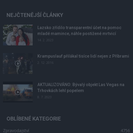
NEJČTENĚJŠÍ ČLÁNKY
Lazsko zřídilo transparentní účet na pomoc
mladé mamince, náhle postižené mrtvicí
14. 2. 2023
Krampuslauf přilákal tisíce lidí nejen z Příbrami
2. 12. 2016
AKTUALIZOVÁNO: Bývalý objekt Las Vegas na
Trhovkách lehl popelem
8. 7. 2023
OBLÍBENÉ KATEGORIE
Zpravodajství
4756