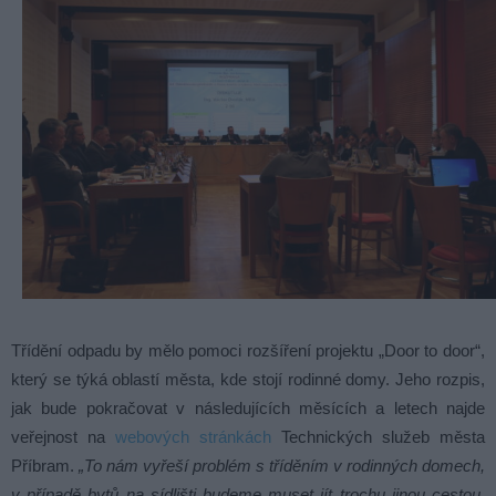
Třídění odpadu by mělo pomoci rozšíření projektu „Door to door“,
který se týká oblastí města, kde stojí rodinné domy. Jeho rozpis,
jak bude pokračovat v následujících měsících a letech najde
veřejnost na
webových stránkách
Technických služeb města
Příbram.
„To nám vyřeší problém s tříděním v rodinných domech,
v případě bytů na sídlišti budeme muset jít trochu jinou cestou,