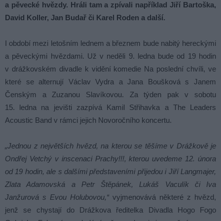
a pěvecké hvězdy. Hráli tam a zpívali například Jiří Bartoška,
David Koller, Jan Budař či Karel Roden a další.
I období mezi letošním lednem a březnem bude nabitý hereckými
a pěveckými hvězdami. Už v neděli 9. ledna bude od 19 hodin
v drážkovském divadle k vidění komedie Na poslední chvíli, ve
které se alternují Václav Vydra a Jana Boušková s Janem
Čenským a Zuzanou Slavíkovou. Za týden pak v sobotu
15. ledna na jevišti zazpívá Kamil Střihavka a The Leaders
Acoustic Band v rámci jejich Novoročního koncertu.
„Jednou z největších hvězd, na kterou se těšíme v Drážkově je
Ondřej Vetchý v inscenaci Prachy!!!, kterou uvedeme 12. února
od 19 hodin, ale s dalšími představeními přijedou i Jiří Langmajer,
Zlata Adamovská a Petr Štěpánek, Lukáš Vaculík či Iva
Janžurová s Evou Holubovou,“
vyjmenovává některé z hvězd,
jenž se chystají do Drážkova ředitelka Divadla Hogo Fogo