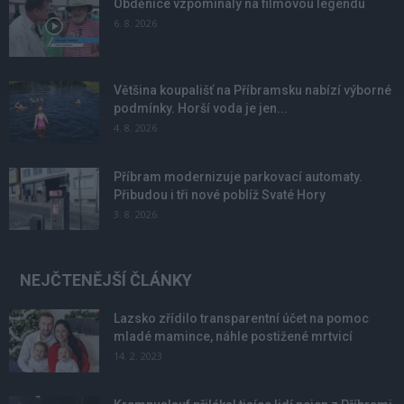
Obděnice vzpomínaly na filmovou legendu
6. 8. 2026
Většina koupališť na Příbramsku nabízí výborné
podmínky. Horší voda je jen...
4. 8. 2026
Příbram modernizuje parkovací automaty.
Přibudou i tři nové poblíž Svaté Hory
3. 8. 2026
NEJČTENĚJŠÍ ČLÁNKY
Lazsko zřídilo transparentní účet na pomoc
mladé mamince, náhle postižené mrtvicí
14. 2. 2023