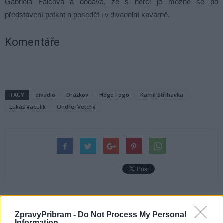
Gabriela Falcová a dodává, že s herci je možné se po
představení potkat a posedět i v divadelní kavárně.
Komentáře
TAGY
divadlo
Drážkov
Hogo Fogo
Kamil Střihavka
Lukáš Vaculík
Ondřej Vetchý
Předchozí článek
Následující článek
ZpravyPribram -
Do Not Process My Personal
Macíka i Šoltyse na Dakaru zradil
Policie bude volat možným
Information