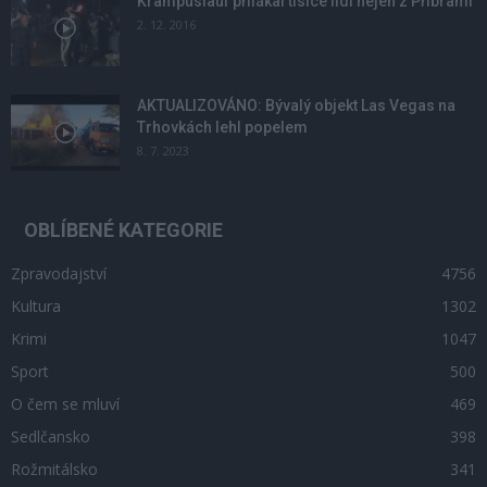
Krampuslauf přilákal tisíce lidí nejen z Příbrami
2. 12. 2016
AKTUALIZOVÁNO: Bývalý objekt Las Vegas na
Trhovkách lehl popelem
8. 7. 2023
OBLÍBENÉ KATEGORIE
Zpravodajství
4756
Kultura
1302
Krimi
1047
Sport
500
O čem se mluví
469
Sedlčansko
398
Rožmitálsko
341