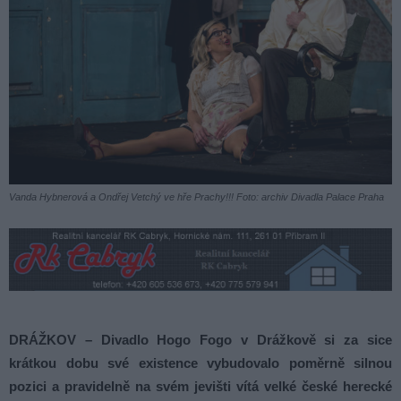
Vanda Hybnerová a Ondřej Vetchý ve hře Prachy!!! Foto: archiv Divadla Palace Praha
DRÁŽKOV – Divadlo Hogo Fogo v Drážkově si za sice
krátkou dobu své existence vybudovalo poměrně silnou
pozici a pravidelně na svém jevišti vítá velké české herecké