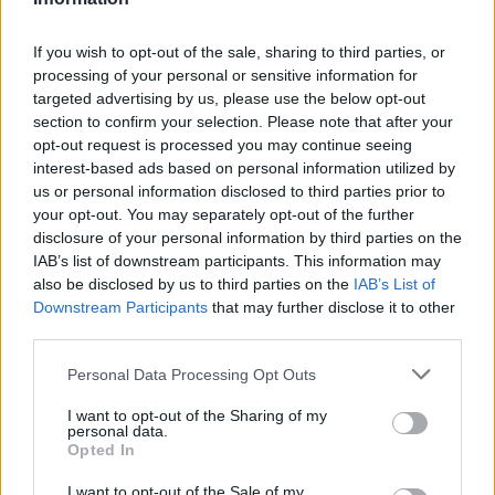
roadbook. Přesto dokázali dojet
obětem podvodníků, aby je
v dobrém čase
varovala
If you wish to opt-out of the sale, sharing to third parties, or
processing of your personal or sensitive information for
targeted advertising by us, please use the below opt-out
section to confirm your selection. Please note that after your
SOUVISEJÍCÍ ČLÁNKY
opt-out request is processed you may continue seeing
VÍCE OD AUTORA
interest-based ads based on personal information utilized by
us or personal information disclosed to third parties prior to
Dnes se v Příbrami otevře výstava
your opt-out. You may separately opt-out of the further
Rovnováha života. Vernisáž nabídne
disclosure of your personal information by third parties on the
i hudební a básnický program
IAB’s list of downstream participants. This information may
Kultura
also be disclosed by us to third parties on the
IAB’s List of
Downstream Participants
that may further disclose it to other
Festival hudby na zámku Dobříš sází na
third parties.
jedinečnou atmosféru. Klasiku propojí
s dalšími žánry i rodinným programem
Dobříšsko
Personal Data Processing Opt Outs
I want to opt-out of the Sharing of my
Fesťáczek Presents poprvé míří do
personal data.
Lesního divadla Skalka. Nabídne hudbu,
Opted In
divadlo i tvořivé dílny
Kultura
I want to opt-out of the Sale of my