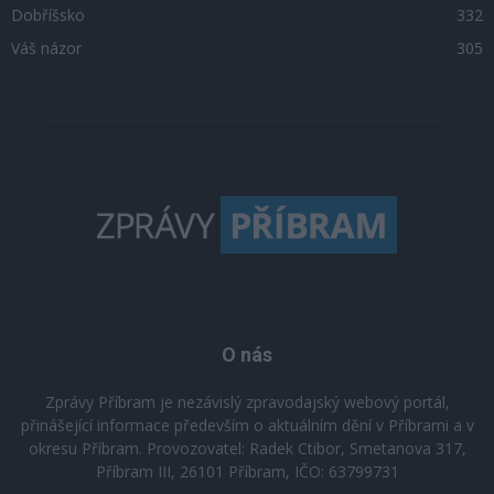
Dobříšsko
332
Váš názor
305
O nás
Zprávy Příbram je nezávislý zpravodajský webový portál,
přinášející informace především o aktuálním dění v Příbrami a v
okresu Příbram. Provozovatel: Radek Ctibor, Smetanova 317,
Příbram III, 26101 Příbram, IČO: 63799731