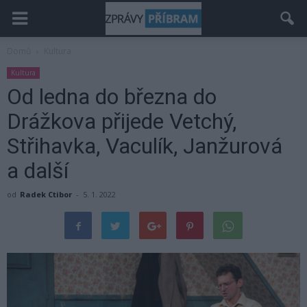
Domů
Kultura
Kultura
Od ledna do března do
Drážkova přijede Vetchý,
Střihavka, Vaculík, Janžurová
a další
od
Radek Ctibor
-
5. 1. 2022