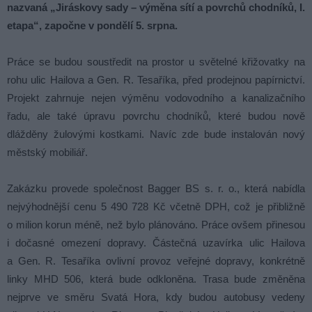
nazvaná „Jiráskovy sady – výměna sítí a povrchů chodníků, I.
etapa“, započne v pondělí 5. srpna.
Práce se budou soustředit na prostor u světelné křižovatky na
rohu ulic Hailova a Gen. R. Tesaříka, před prodejnou papírnictví.
Projekt zahrnuje nejen výměnu vodovodního a kanalizačního
řadu, ale také úpravu povrchu chodníků, které budou nově
dlážděny žulovými kostkami. Navíc zde bude instalován nový
městský mobiliář.
Zakázku provede společnost Bagger BS s. r. o., která nabídla
nejvýhodnější cenu 5 490 728 Kč včetně DPH, což je přibližně
o milion korun méně, než bylo plánováno. Práce ovšem přinesou
i dočasné omezení dopravy. Částečná uzavírka ulic Hailova
a Gen. R. Tesaříka ovlivní provoz veřejné dopravy, konkrétně
linky MHD 506, která bude odkloněna. Trasa bude změněna
nejprve ve směru Svatá Hora, kdy budou autobusy vedeny