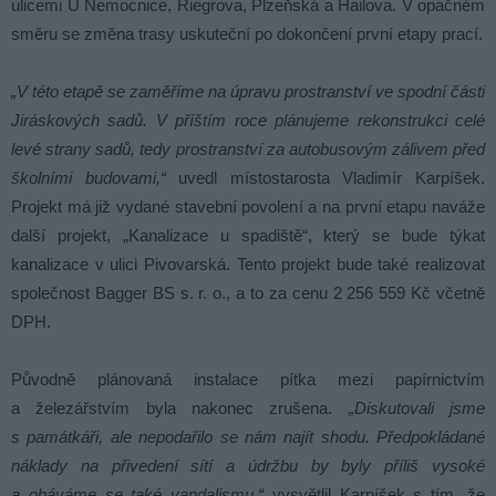
ulicemi U Nemocnice, Riegrova, Plzeňská a Hailova. V opačném
směru se změna trasy uskuteční po dokončení první etapy prací.
„V této etapě se zaměříme na úpravu prostranství ve spodní části
Jiráskových sadů. V příštím roce plánujeme rekonstrukci celé
levé strany sadů, tedy prostranství za autobusovým zálivem před
školními budovami,“
uvedl místostarosta Vladimír Karpíšek.
Projekt má již vydané stavební povolení a na první etapu naváže
další projekt, „Kanalizace u spadiště“, který se bude týkat
kanalizace v ulici Pivovarská. Tento projekt bude také realizovat
společnost Bagger BS s. r. o., a to za cenu 2 256 559 Kč včetně
DPH.
Původně plánovaná instalace pítka mezi papírnictvím
a železářstvím byla nakonec zrušena.
„Diskutovali jsme
s památkáři, ale nepodařilo se nám najít shodu. Předpokládané
náklady na přivedení sítí a údržbu by byly příliš vysoké
a obáváme se také vandalismu,“
vysvětlil Karpíšek s tím, že