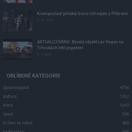
Krampuslauf přilákal tisíce lidí nejen z Příbrami
2. 12. 2016
AKTUALIZOVÁNO: Bývalý objekt Las Vegas na
Trhovkách lehl popelem
8. 7. 2023
OBLÍBENÉ KATEGORIE
Zpravodajství
4756
Kultura
1302
Krimi
1047
Sport
500
O čem se mluví
469
Sedlčansko
398