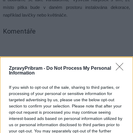
místo pítka bude v daném prostoru instalována dekorace,
například lavičky nebo květináče.
Komentáře
TAGY
Hailova ulice
Jiráskovy sady
obnova
památkáři
ZpravyPribram -
Do Not Process My Personal
pítko
Příbram
stavba
uzavírka
Vladimír Karpíšek
Information
zahájení
železářství
If you wish to opt-out of the sale, sharing to third parties, or
processing of your personal or sensitive information for
targeted advertising by us, please use the below opt-out
section to confirm your selection. Please note that after your
opt-out request is processed you may continue seeing
interest-based ads based on personal information utilized by
us or personal information disclosed to third parties prior to
your opt-out. You may separately opt-out of the further