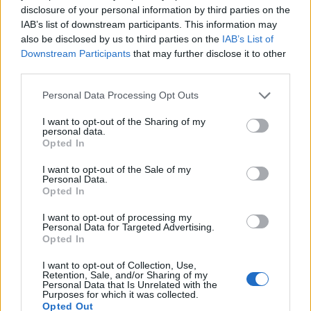
disclosure of your personal information by third parties on the
Předchozí článek
Následující článek
IAB’s list of downstream participants. This information may
Letní výlety do přírody: Policie
Zlepšení bezpečnosti na
also be disclosed by us to third parties on the
IAB’s List of
radí, jak se vyhnout ztracení
přechodech pro chodce
Downstream Participants
that may further disclose it to other
a co dělat v případě nouze
third parties.
Personal Data Processing Opt Outs
SOUVISEJÍCÍ ČLÁNKY
I want to opt-out of the Sharing of my
VÍCE OD AUTORA
personal data.
Opted In
Většina koupališť na Příbramsku nabízí
I want to opt-out of the Sale of my
výborné podmínky. Horší voda je jen na
Personal Data.
Opted In
Živohošti
Zpravodajství
I want to opt-out of processing my
Personal Data for Targeted Advertising.
Příbram modernizuje parkovací automaty.
Opted In
Přibudou i tři nové poblíž Svaté Hory
Zpravodajství
I want to opt-out of Collection, Use,
Retention, Sale, and/or Sharing of my
Personal Data that Is Unrelated with the
Purposes for which it was collected.
Středočeský kraj upravil pravidla soutěže.
Opted Out