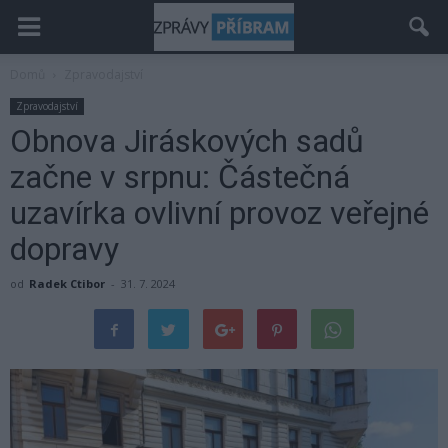
Domů
Zpravodajství
Zpravodajství
Obnova Jiráskových sadů
začne v srpnu: Částečná
uzavírka ovlivní provoz veřejné
dopravy
od
Radek Ctibor
-
31. 7. 2024