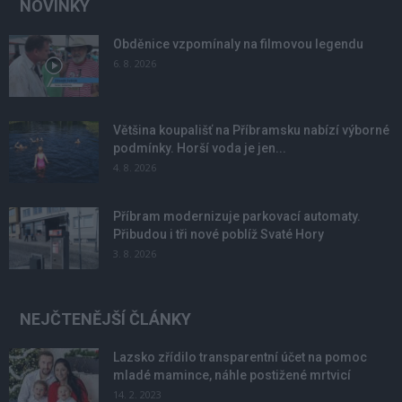
NOVINKY
Obděnice vzpomínaly na filmovou legendu
6. 8. 2026
Většina koupališť na Příbramsku nabízí výborné
podmínky. Horší voda je jen...
4. 8. 2026
Příbram modernizuje parkovací automaty.
Přibudou i tři nové poblíž Svaté Hory
3. 8. 2026
NEJČTENĚJŠÍ ČLÁNKY
Lazsko zřídilo transparentní účet na pomoc
mladé mamince, náhle postižené mrtvicí
14. 2. 2023