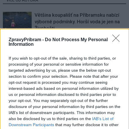
Většina koupališť na Příbramsku nabízí
výborné podmínky. Horší voda je jen na
Živohošti
Zpravodajství
ZpravyPribram -
Do Not Process My Personal
Příbram modernizuje parkovací automaty.
Information
Přibudou i tři nové poblíž Svaté Hory
Zpravodajství
If you wish to opt-out of the sale, sharing to third parties, or
processing of your personal or sensitive information for
Středočeský kraj upravil pravidla soutěže.
targeted advertising by us, please use the below opt-out
Obce nově získají body i za předcházení
section to confirm your selection. Please note that after your
opt-out request is processed you may continue seeing
vzniku odpadu
Zpravodajství
interest-based ads based on personal information utilized by
us or personal information disclosed to third parties prior to
your opt-out. You may separately opt-out of the further
disclosure of your personal information by third parties on the
IAB’s list of downstream participants. This information may
also be disclosed by us to third parties on the
IAB’s List of
Downstream Participants
that may further disclose it to other