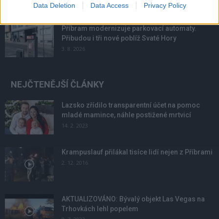
4. 8. 2026
Data Deletion
Data Access
Privacy Policy
Příbram modernizuje parkovací automaty.
Přibudou i tři nové poblíž Svaté Hory
3. 8. 2026
NEJČTENĚJŠÍ ČLÁNKY
Lazsko zřídilo transparentní účet na pomoc
mladé mamince, náhle postižené mrtvicí
14. 2. 2023
Krampuslauf přilákal tisíce lidí nejen z Příbrami
2. 12. 2016
AKTUALIZOVÁNO: Bývalý objekt Las Vegas na
Trhovkách lehl popelem