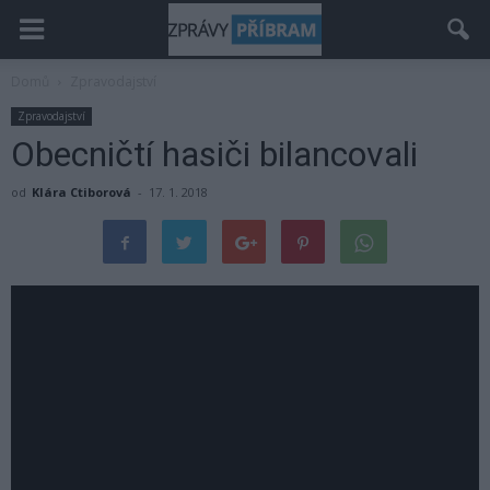
Domů
Zpravodajství
Zpravodajství
Obecničtí hasiči bilancovali
od
Klára Ctiborová
-
17. 1. 2018