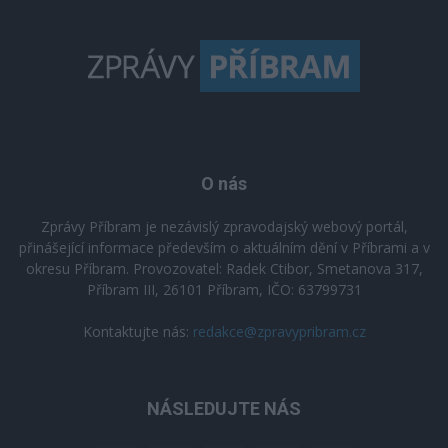
O nás
Zprávy Příbram je nezávislý zpravodajský webový portál,
přinášející informace především o aktuálním dění v Příbrami a v
okresu Příbram. Provozovatel: Radek Ctibor, Smetanova 317,
Příbram III, 26101 Příbram, IČO: 63799731
Kontaktujte nás:
redakce@zpravypribram.cz
NÁSLEDUJTE NÁS