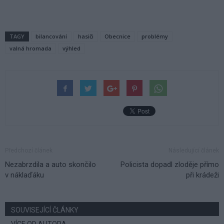
TAGY
bilancování
hasiči
Obecnice
problémy
valná hromada
výhled
Předchozí článek
Následující článek
Nezabrzdila a auto skončilo
Policista dopadl zloděje přímo
v náklaďáku
při krádeži
SOUVISEJÍCÍ ČLÁNKY
VÍCE OD AUTORA