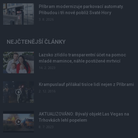
Příbram modernizuje parkovací automaty.
Přibudou i tři nové poblíž Svaté Hory
3. 8. 2026
NEJČTENĚJŠÍ ČLÁNKY
Lazsko zřídilo transparentní účet na pomoc
mladé mamince, náhle postižené mrtvicí
14. 2. 2023
Krampuslauf přilákal tisíce lidí nejen z Příbrami
2. 12. 2016
AKTUALIZOVÁNO: Bývalý objekt Las Vegas na
Trhovkách lehl popelem
8. 7. 2023