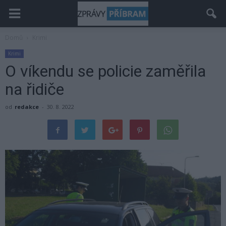
Domů
Krimi
Krimi
O víkendu se policie zaměřila
na řidiče
od
redakce
-
30. 8. 2022