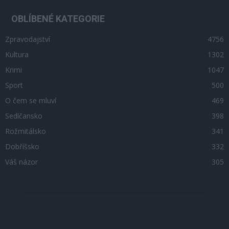
OBLÍBENÉ KATEGORIE
Zpravodajství
4756
Kultura
1302
Krimi
1047
Sport
500
O čem se mluví
469
Sedlčansko
398
Rožmitálsko
341
Dobříšsko
332
Váš názor
305