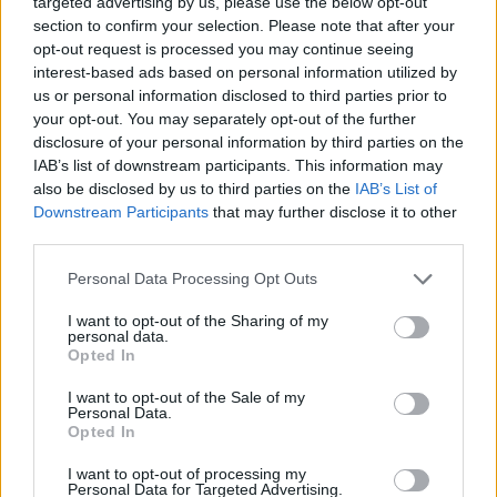
targeted advertising by us, please use the below opt-out
Vykradených aut na Příbramsku přibylo.
section to confirm your selection. Please note that after your
Policie připomíná: Auto není trezor
opt-out request is processed you may continue seeing
interest-based ads based on personal information utilized by
Krimi
us or personal information disclosed to third parties prior to
your opt-out. You may separately opt-out of the further
Každý sedmý řidič měl problém. Policie
disclosure of your personal information by third parties on the
při víkendové akci na Příbramsku odhalila
IAB’s list of downstream participants. This information may
30 přestupků
Krimi
also be disclosed by us to third parties on the
IAB’s List of
Downstream Participants
that may further disclose it to other
Čtvrtina řidičů při kontrole na Příbramsku
third parties.
neobstála. Policie o prázdninách zpřísní
dohled na silnicích
Personal Data Processing Opt Outs
Krimi
I want to opt-out of the Sharing of my
personal data.
Opted In
I want to opt-out of the Sale of my
Personal Data.
Opted In
I want to opt-out of processing my
Personal Data for Targeted Advertising.