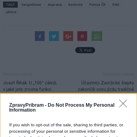
TAGY
bezpečnost
doprava
kontrola
Policie ČR
řidič
silnice
Předchozí článek
Následující článek
Josef Řihák: U „106“ záleží,
Účastníci Zavržické šlapky
v jaké jste zrovna funkci…
zakončili svou jízdu tradičně
v Hornickém muzeu Příbram
ZpravyPribram -
Do Not Process My Personal
Information
SOUVISEJÍCÍ ČLÁNKY
If you wish to opt-out of the sale, sharing to third parties, or
VÍCE OD AUTORA
processing of your personal or sensitive information for