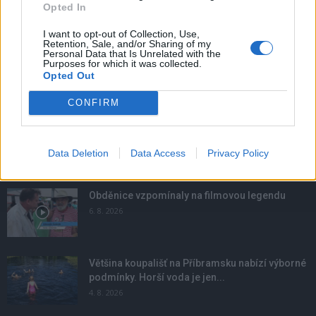
Opted In
I want to opt-out of Collection, Use,
Retention, Sale, and/or Sharing of my
Personal Data that Is Unrelated with the
Purposes for which it was collected.
Opted Out
CONFIRM
Data Deletion
Data Access
Privacy Policy
NOVINKY
Obděnice vzpomínaly na filmovou legendu
6. 8. 2026
Většina koupališť na Příbramsku nabízí výborné
podmínky. Horší voda je jen...
4. 8. 2026