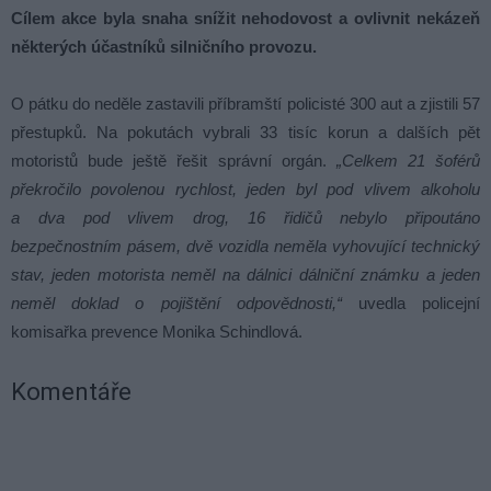
Cílem akce byla snaha snížit nehodovost a ovlivnit nekázeň
některých účastníků silničního provozu.
O pátku do neděle zastavili příbramští policisté 300 aut a zjistili 57
přestupků. Na pokutách vybrali 33 tisíc korun a dalších pět
motoristů bude ještě řešit správní orgán.
„Celkem 21 šoférů
překročilo povolenou rychlost, jeden byl pod vlivem alkoholu
a dva pod vlivem drog, 16 řidičů nebylo připoutáno
bezpečnostním pásem, dvě vozidla neměla vyhovující technický
stav, jeden motorista neměl na dálnici dálniční známku a jeden
neměl doklad o pojištění odpovědnosti,“
uvedla policejní
komisařka prevence Monika Schindlová.
Komentáře