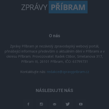
O nás
Zprávy Příbram je nezávislý zpravodajský webový portál,
přinášející informace především o aktuálním dění v Příbrami a v
okresu Příbram. Provozovatel: Radek Ctibor, Smetanova 317,
Příbram III, 26101 Příbram, IČO: 63799731
Kontaktujte nás:
redakce@zpravypribram.cz
NÁSLEDUJTE NÁS