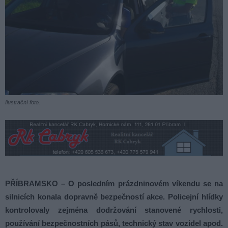
Ilustrační foto.
PŘÍBRAMSKO – O posledním prázdninovém víkendu se na
silnicích konala dopravně bezpečností akce. Policejní hlídky
kontrolovaly zejména dodržování stanovené rychlosti,
používání bezpečnostních pásů, technický stav vozidel apod.