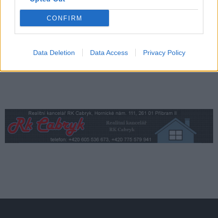
Obce nově získají body i za předcházení
vzniku odpadu
CONFIRM
Zpravodajství
Data Deletion
Data Access
Privacy Policy