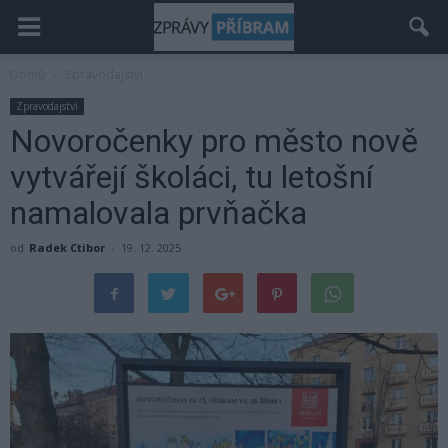
Domů
Zpravodajství
Zpravodajství
Novoročenky pro město nově
vytvářejí školáci, tu letošní
namalovala prvňačka
od
Radek Ctibor
-
19. 12. 2025