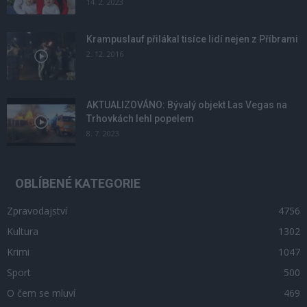
14. 2. 2023
Krampuslauf přilákal tisíce lidí nejen z Příbrami
2. 12. 2016
AKTUALIZOVÁNO: Bývalý objekt Las Vegas na
Trhovkách lehl popelem
8. 7. 2023
OBLÍBENÉ KATEGORIE
Zpravodajství
4756
Kultura
1302
Krimi
1047
Sport
500
O čem se mluví
469