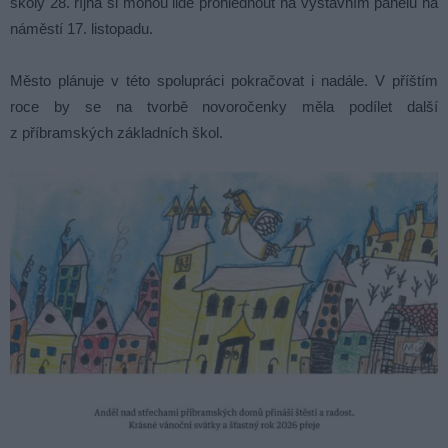
školy 28. října si mohou lidé prohlédnout na výstavním panelu na
náměstí 17. listopadu.
Město plánuje v této spolupráci pokračovat i nadále. V příštím
roce by se na tvorbě novoročenky měla podílet další
z příbramských základních škol.