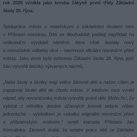
rok 2026 vznikla jako kresba žákyně první třídy Základní
školy 28. října.
Spolupráce města s mateřskými a základními školami není
v Příbrami novinkou. Děti se dlouhodobě podílejí například na
velikonoční výzdobě náměstí, letos však dostaly nový
a mimořádně viditelný úkol – navrhnout oficiální novoroční přání
města. Jako první byla oslovena Základní škola 28. října, jejíž
žáci vytvořili desítky výtvarných návrhů.
„Naše školy a školky mají velice šikovné děti a naším cílem je
zapojovat školní děti do chodu města. V letošním roce vznikl
nápad, aby novoročenku města vytvořily právě děti. Mohu říci, že
vybírat z několika desítek úžasných kreseb nebylo vůbec
jednoduché – výsledkem je vskutku originální novoroční přání
s příbramským motivem,“
uvedl starosta Příbrami Jan
Konvalinka. Zároveň dodal, že ostatní práce dětí ze Základní