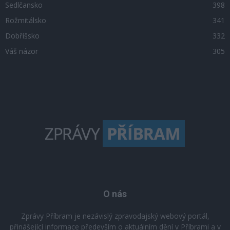
Sedlčansko
398
Rožmitálsko
341
Dobříšsko
332
Váš názor
305
O nás
Zprávy Příbram je nezávislý zpravodajský webový portál,
přinášející informace především o aktuálním dění v Příbrami a v