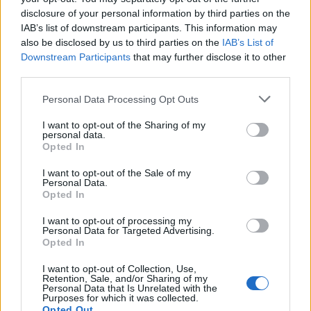
disclosure of your personal information by third parties on the
Předchozí článek
Následující článek
IAB’s list of downstream participants. This information may
Hornické muzeum přivítalo
Příbram zavedla Tichou linku.
also be disclosed by us to third parties on the
IAB’s List of
stotisícího návštěvníka, tradice
Neslyšícím usnadní jednání
Downstream Participants
that may further disclose it to other
trvá už 17 let
s úředníky
third parties.
Personal Data Processing Opt Outs
SOUVISEJÍCÍ ČLÁNKY
I want to opt-out of the Sharing of my
VÍCE OD AUTORA
personal data.
Opted In
Většina koupališť na Příbramsku nabízí
I want to opt-out of the Sale of my
Personal Data.
výborné podmínky. Horší voda je jen na
Opted In
Živohošti
Zpravodajství
I want to opt-out of processing my
Personal Data for Targeted Advertising.
Příbram modernizuje parkovací automaty.
Opted In
Přibudou i tři nové poblíž Svaté Hory
I want to opt-out of Collection, Use,
Zpravodajství
Retention, Sale, and/or Sharing of my
Personal Data that Is Unrelated with the
Purposes for which it was collected.
Středočeský kraj upravil pravidla soutěže.
Opted Out