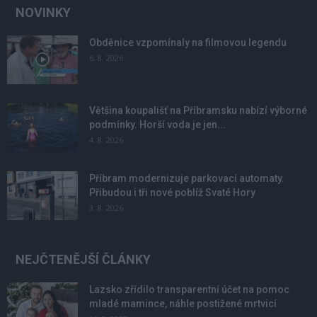
NOVINKY
Obděnice vzpomínaly na filmovou legendu
6. 8. 2026
Většina koupališť na Příbramsku nabízí výborné
podmínky. Horší voda je jen...
4. 8. 2026
Příbram modernizuje parkovací automaty.
Přibudou i tři nové poblíž Svaté Hory
3. 8. 2026
NEJČTENĚJŠÍ ČLÁNKY
Lazsko zřídilo transparentní účet na pomoc
mladé mamince, náhle postižené mrtvicí