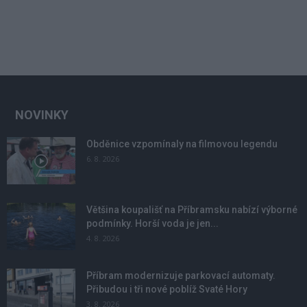
NOVINKY
Obděnice vzpomínaly na filmovou legendu
6. 8. 2026
Většina koupališť na Příbramsku nabízí výborné
podmínky. Horší voda je jen...
4. 8. 2026
Příbram modernizuje parkovací automaty.
Přibudou i tři nové poblíž Svaté Hory
3. 8. 2026