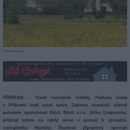
Fantova louka.
PŘÍBRAM – Osud rozvojové lokality Fantova louka
v Příbrami budí ostré spory. Zatímco investoři, včetně
jednatele společnosti Ritch Bitch s.r.o. Jiřího Limpoucha,
kritizují město za náhlý obrat v postoji k výstavbě,
zastupitelka Markéta Škodová (Spojenci) oponuje