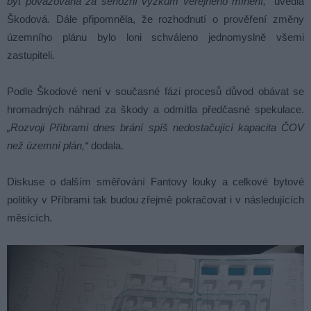
být považována za seriózní výzkum veřejného mínění,“
uvedla
Škodová. Dále připomněla, že rozhodnutí o prověření změny
územního plánu bylo loni schváleno jednomyslně všemi
zastupiteli.
Podle Škodové není v současné fázi procesů důvod obávat se
hromadných náhrad za škody a odmítla předčasné spekulace.
„Rozvoji Příbrami dnes brání spíš nedostačující kapacita ČOV
než územní plán,“
dodala.
Diskuse o dalším směřování Fantovy louky a celkové bytové
politiky v Příbrami tak budou zřejmě pokračovat i v následujících
měsících.