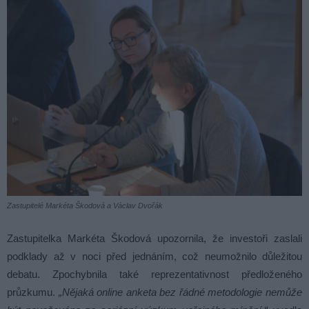
Zastupitelé Markéta Škodová a Václav Dvořák
Zastupitelka Markéta Škodová upozornila, že investoři zaslali
podklady až v noci před jednáním, což neumožnilo důležitou
debatu. Zpochybnila také reprezentativnost předloženého
průzkumu.
„Nějaká online anketa bez řádné metodologie nemůže