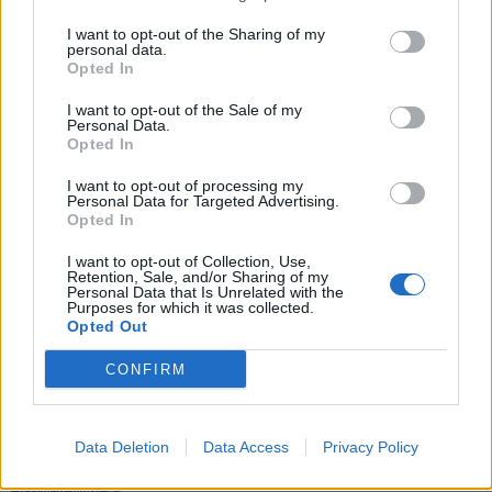
I want to opt-out of the Sharing of my
personal data.
Opted In
I want to opt-out of the Sale of my
Personal Data.
Opted In
I want to opt-out of processing my
Předchozí článek
Následující článek
Personal Data for Targeted Advertising.
Opted In
Dobříš zahajuje demolici bývalé
Kosova Hora si připomněla
policejní stanice. Na místě
válečného hrdinu generála
I want to opt-out of Collection, Use,
vyroste nová budova
Mareše
Retention, Sale, and/or Sharing of my
Personal Data that Is Unrelated with the
Purposes for which it was collected.
Opted Out
SOUVISEJÍCÍ ČLÁNKY
CONFIRM
VÍCE OD AUTORA
Parkovací dům jako levná garáž? Opozice
Data Deletion
Data Access
Privacy Policy
zpochybňuje jeho využití
O čem se mluví