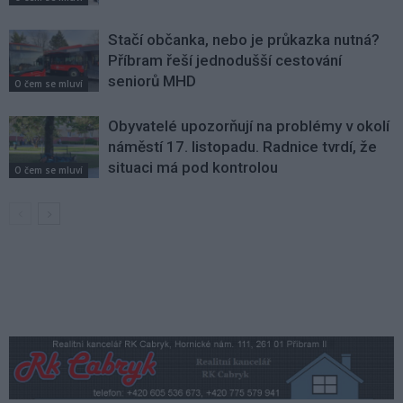
Stačí občanka, nebo je průkazka nutná?
Příbram řeší jednodušší cestování
seniorů MHD
O čem se mluví
Obyvatelé upozorňují na problémy v okolí
náměstí 17. listopadu. Radnice tvrdí, že
situaci má pod kontrolou
O čem se mluví