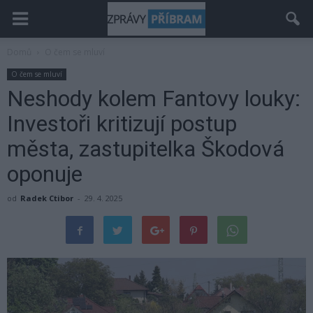
Domů
O čem se mluví
O čem se mluví
Neshody kolem Fantovy louky:
Investoři kritizují postup
města, zastupitelka Škodová
oponuje
od
Radek Ctibor
-
29. 4. 2025