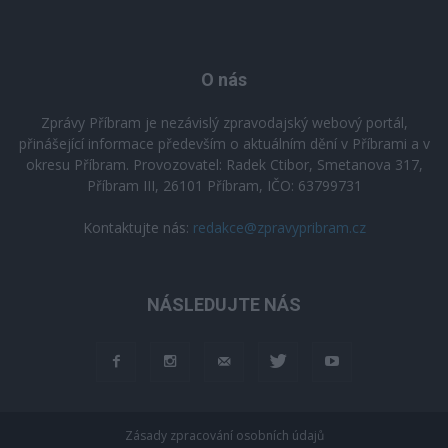
O nás
Zprávy Příbram je nezávislý zpravodajský webový portál,
přinášející informace především o aktuálním dění v Příbrami a v
okresu Příbram. Provozovatel: Radek Ctibor, Smetanova 317,
Příbram III, 26101 Příbram, IČO: 63799731
Kontaktujte nás:
redakce@zpravypribram.cz
NÁSLEDUJTE NÁS
Zásady zpracování osobních údajů