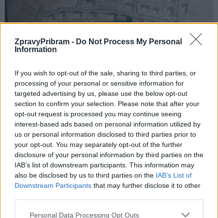
ZpravyPribram -
Do Not Process My Personal
Information
If you wish to opt-out of the sale, sharing to third parties, or
processing of your personal or sensitive information for
targeted advertising by us, please use the below opt-out
section to confirm your selection. Please note that after your
opt-out request is processed you may continue seeing
Koncept architektonické územní studie Příbram — Fantova louka 2021.
interest-based ads based on personal information utilized by
us or personal information disclosed to third parties prior to
Komentáře
your opt-out. You may separately opt-out of the further
disclosure of your personal information by third parties on the
IAB’s list of downstream participants. This information may
also be disclosed by us to third parties on the
IAB’s List of
Downstream Participants
that may further disclose it to other
TAGY
anketa
Fantova louka
investice
Jiří Limpouch
third parties.
Markéta Škodová
Příbram
rozvoj
výstavba
Personal Data Processing Opt Outs