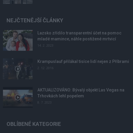
NEJČTENĚJŠÍ ČLÁNKY
Lazsko zřídilo transparentní účet na pomoc
mladé mamince, náhle postižené mrtvicí
14. 2. 2023
Krampuslauf přilákal tisíce lidí nejen z Příbrami
2. 12. 2016
AKTUALIZOVÁNO: Bývalý objekt Las Vegas na
Trhovkách lehl popelem
8. 7. 2023
OBLÍBENÉ KATEGORIE