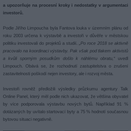
a upozorňuje na procesní kroky i nedostatky v argumentaci
investorů.
Podle Jiřího Limpoucha byla Fantova louka v územním plánu od
roku 2003 určena k výstavbě a investoři v důvěře v městskou
politiku investovali do projektů a studií.
„Po roce 2018 se aktivně
pracovalo na koordinaci výstavby. Pak však pod tlakem aktivistů
a kvůli sporným posudkům došlo k náhlému obratu,“
uvedl
Limpouch. Obává se, že rozhodnutí zastupitelstva o zrušení
zastavitelnosti poškodí nejen investory, ale i rozvoj města.
Investoři rovněž předložili výsledky průzkumu agentury Talk
Online Panel, který měl podle nich ukazovat, že většina obyvatel
by více podporovala výstavbu nových bytů. Například 91 %
dotázaných by uvítalo startovací byty a 75 % hodnotí současnou
bytovou situaci negativně.