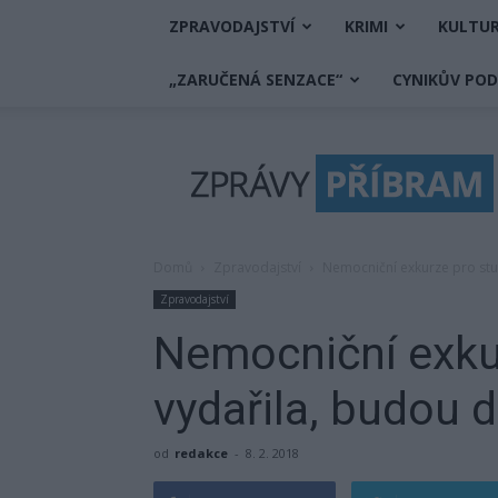
ZPRAVODAJSTVÍ
KRIMI
KULTU
„ZARUČENÁ SENZACE“
CYNIKŮV PO
Zprávy
Příbram
Domů
Zpravodajství
Nemocniční exkurze pro stu
Zpravodajství
Nemocniční exku
vydařila, budou d
od
redakce
-
8. 2. 2018