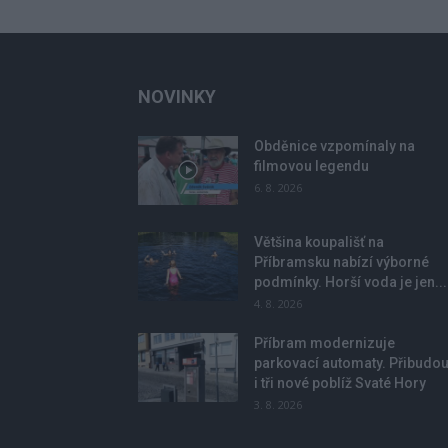
NOVINKY
Obděnice vzpomínaly na
filmovou legendu
6. 8. 2026
Většina koupališť na
Příbramsku nabízí výborné
podmínky. Horší voda je jen...
4. 8. 2026
Příbram modernizuje
parkovací automaty. Přibudo
i tři nové poblíž Svaté Hory
3. 8. 2026