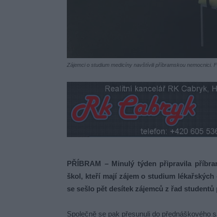
Zájemci o studium medicíny navštívili příbramskou nemocnici. F
PŘÍBRAM – Minulý týden připravila příbra
škol, kteří mají zájem o studium lékařskýc
se sešlo pět desítek zájemců z řad studentů
Společně se pak přesunuli do přednáškového s