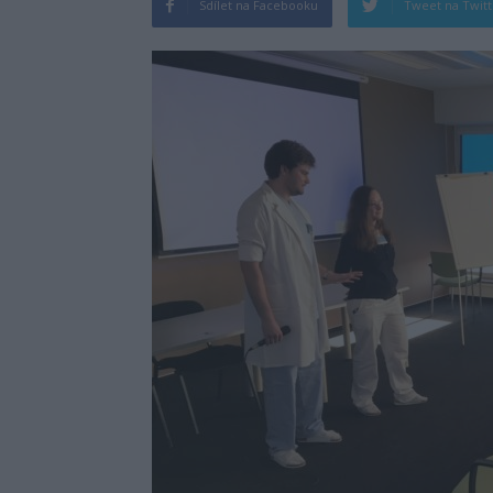
Sdílet na Facebooku
Tweet na Twit