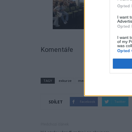
Opted 
I want 
Advertis
Opted 
I want t
of my P
was col
Komentáře
Opted 
TAGY
exkurze
medicína
nemocnice
Příb
SDÍLET
Facebook
Twitter
Předchozí článek