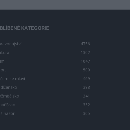
BLÍBENÉ KATEGORIE
ravodajství
4756
ltura
1302
imi
1047
ort
500
 čem se mluví
469
edlčansko
398
ožmitálsko
341
obříšsko
332
áš názor
305