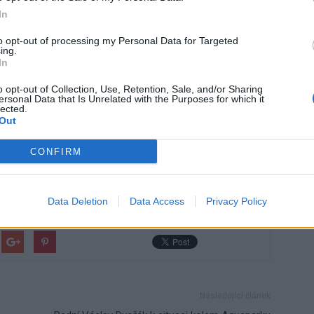
In
to opt-out of processing my Personal Data for Targeted
ing.
In
o opt-out of Collection, Use, Retention, Sale, and/or Sharing
ersonal Data that Is Unrelated with the Purposes for which it
lected.
Out
CONFIRM
ram
studenti
studium
Data Deletion
Data Access
Privacy Policy
Následující článek