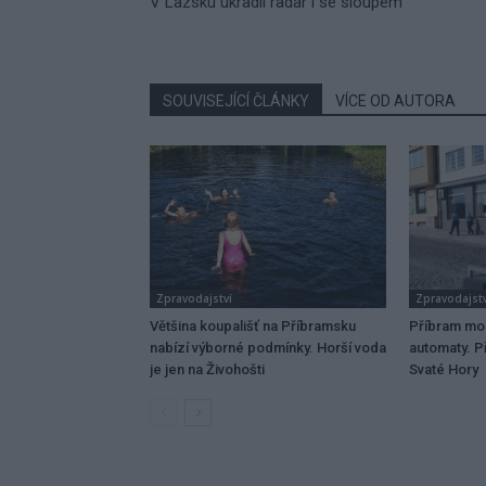
V Lazsku ukradli radar i se sloupem
SOUVISEJÍCÍ ČLÁNKY
VÍCE OD AUTORA
Zpravodajství
Zpravodajstv
Většina koupališť na Příbramsku
Příbram mo
nabízí výborné podmínky. Horší voda
automaty. Př
je jen na Živohošti
Svaté Hory