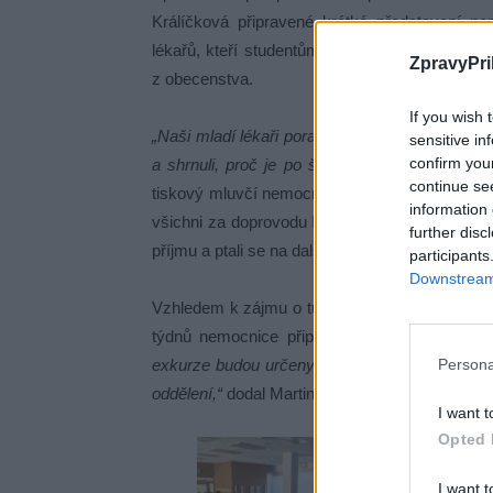
Králíčková připravené krátké představení ne
lékařů, kteří studentům vyprávěli o nemocnic
ZpravyPri
z obecenstva.
If you wish 
„Naši mladí lékaři poradili studentům, na co si 
sensitive in
confirm you
a shrnuli, proč je po škole výhodné nastoupit
continue se
tiskový mluvčí nemocnice Martin Janota, kter
information 
všichni za doprovodu Ivany Králíčkové podívali
further disc
příjmu a ptali se na další individuální dotazy.
participants
Downstream 
Vzhledem k zájmu o tuto první exkurzy, bude 
týdnů nemocnice připraví několik detailněji
Persona
exkurze budou určeny jen malým skupinkám z
oddělení,“
dodal Martin Janota.
I want t
Opted 
I want t