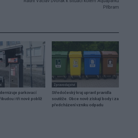
Radní Václav Dvořák k situaci kolem Aquaparku
Příbram
í
Zpravodajství
dernizuje parkovací
Středočeský kraj upravil pravidla
ibudou i tři nové poblíž
soutěže. Obce nově získají body i za
předcházení vzniku odpadu