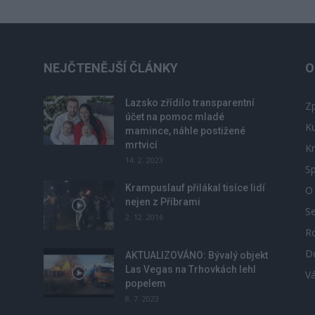
NEJČTENĚJŠÍ ČLÁNKY
O
Lazsko zřídilo transparentní
Zp
účet na pomoc mladé
Ku
mamince, náhle postižené
mrtvicí
Kr
14. 2. 2023
Sp
Krampuslauf přilákal tisíce lidí
O
nejen z Příbrami
S
2. 12. 2016
R
D
u
AKTUALIZOVÁNO: Bývalý objekt
Las Vegas na Trhovkách lehl
V
popelem
8. 7. 2023