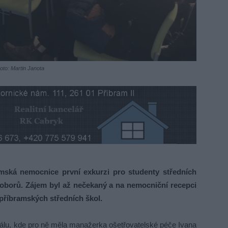
oto: Martin Janota
mská nemocnice první exkurzi pro studenty středních
h oborů. Zájem byl až nečekaný a na nemocniční recepci
 příbramských středních škol.
álu, kde pro ně měla manažerka ošetřovatelské péče Ivana