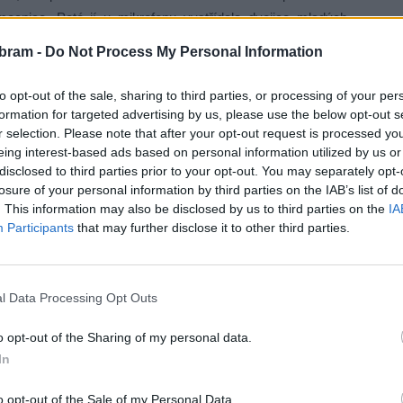
mocnice. Poté jí u mikrofonu vystřídala dvojice mladých
i ze svého pohledu a zodpovídali na velké množství dotazů
bram -
Do Not Process My Personal Information
to opt-out of the sale, sharing to third parties, or processing of your per
dávat pozor u přijímacích zkoušek, kterou z fakult si vybrat
formation for targeted advertising by us, please use the below opt-out s
r selection. Please note that after your opt-out request is processed y
 do oblastní nemocnice jako je ta v Příbrami,“
konstatoval
eing interest-based ads based on personal information utilized by us or
ý exkurzi zorganizoval. Po besedě v přednáškovém sále se
disclosed to third parties prior to your opt-out. You may separately opt-
 na jedno z lůžkových oddělení, prošli si oddělení akutního
losure of your personal information by third parties on the IAB’s list of
. This information may also be disclosed by us to third parties on the
IA
Participants
that may further disclose it to other third parties.
nemocnice v této činnosti pokračovat. Během následujících
 zaměřených ukázek pro zájemce o konkrétní obory.
„Tyto
l Data Processing Opt Outs
ájemců a umožní se lépe seznámit s prací na konkrétním
o opt-out of the Sharing of my personal data.
In
o opt-out of the Sale of my Personal Data.