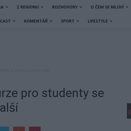
RA
Z REGIONU
ROZHOVORY
O ČEM SE MLUVÍ
DCAST
KOMENTÁŘ
SPORT
LIFESTYLE
denty se vydařila, budou další
rze pro studenty se
alší