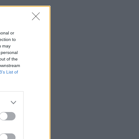
sonal or
ection to
ou may
 personal
out of the
 downstream
B’s List of