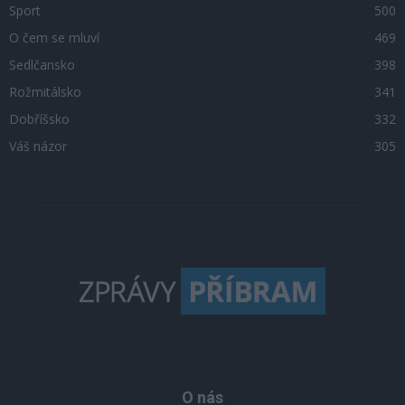
Sport
500
O čem se mluví
469
Sedlčansko
398
Rožmitálsko
341
Dobříšsko
332
Váš názor
305
O nás