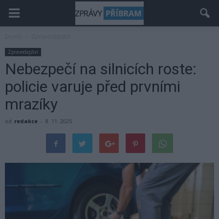
Domů
Zpravodajství
Zpravodajství
Nebezpečí na silnicích roste:
policie varuje před prvními
mrazíky
od
redakce
-
8. 11. 2025