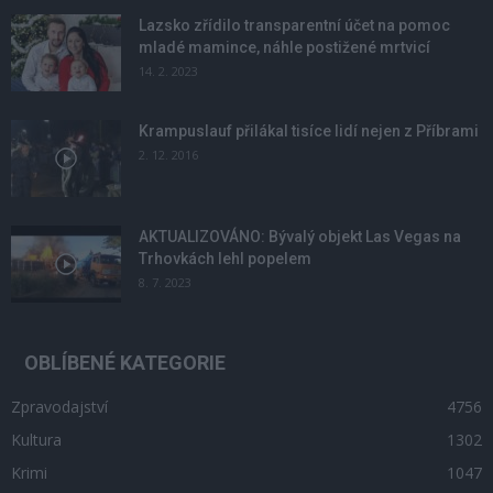
Lazsko zřídilo transparentní účet na pomoc
mladé mamince, náhle postižené mrtvicí
14. 2. 2023
Krampuslauf přilákal tisíce lidí nejen z Příbrami
2. 12. 2016
AKTUALIZOVÁNO: Bývalý objekt Las Vegas na
Trhovkách lehl popelem
8. 7. 2023
OBLÍBENÉ KATEGORIE
Zpravodajství
4756
Kultura
1302
Krimi
1047