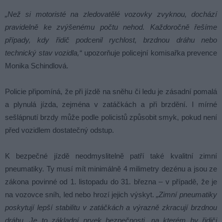
„Než si motoristé na zledovatělé vozovky zvyknou, dochází
pravidelně ke zvýšenému počtu nehod. Každoročně řešíme
případy, kdy řidič podcenil rychlost, brzdnou dráhu nebo
technický stav vozidla,“
upozorňuje policejní komisařka prevence
Monika Schindlová.
Policie připomíná, že při jízdě na sněhu či ledu je zásadní pomalá
a plynulá jízda, zejména v zatáčkách a při brzdění. I mírné
sešlápnutí brzdy může podle policistů způsobit smyk, pokud není
před vozidlem dostatečný odstup.
K bezpečné jízdě neodmyslitelně patří také kvalitní zimní
pneumatiky. Ty musí mít minimálně 4 milimetry dezénu a jsou ze
zákona povinné od 1. listopadu do 31. března – v případě, že je
na vozovce sníh, led nebo hrozí jejich výskyt.
„Zimní pneumatiky
poskytují lepší stabilitu v zatáčkách a výrazně zkracují brzdnou
dráhu. Je to základní prvek bezpečnosti, na kterém by řidiči