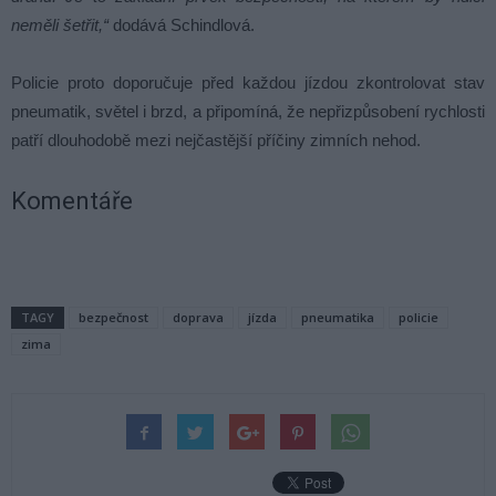
neměli šetřit,“
dodává Schindlová.
Policie proto doporučuje před každou jízdou zkontrolovat stav
pneumatik, světel i brzd, a připomíná, že nepřizpůsobení rychlosti
patří dlouhodobě mezi nejčastější příčiny zimních nehod.
Komentáře
TAGY
bezpečnost
doprava
jízda
pneumatika
policie
zima