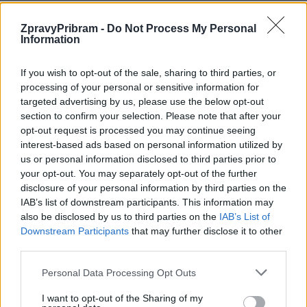
ZpravyPribram -
Do Not Process My Personal
Information
Předchozí článek
Následující článek
Sbírka potravin opět pomůže
Rybáři v Rožmitále pod
If you wish to opt-out of the sale, sharing to third parties, or
potřebným. V Příbrami se do ní
Třemšínem zahájí plesovou
processing of your personal or sensitive information for
zapojí i Jana Puklová Havelková
sezónu tradičním plesem
targeted advertising by us, please use the below opt-out
ze spolku Radost Příbramáčkům
section to confirm your selection. Please note that after your
opt-out request is processed you may continue seeing
interest-based ads based on personal information utilized by
SOUVISEJÍCÍ ČLÁNKY
us or personal information disclosed to third parties prior to
your opt-out. You may separately opt-out of the further
VÍCE OD AUTORA
disclosure of your personal information by third parties on the
IAB’s list of downstream participants. This information may
Většina koupališť na Příbramsku nabízí
also be disclosed by us to third parties on the
IAB’s List of
výborné podmínky. Horší voda je jen na
Downstream Participants
that may further disclose it to other
Živohošti
third parties.
Zpravodajství
Personal Data Processing Opt Outs
Příbram modernizuje parkovací automaty.
Přibudou i tři nové poblíž Svaté Hory
I want to opt-out of the Sharing of my