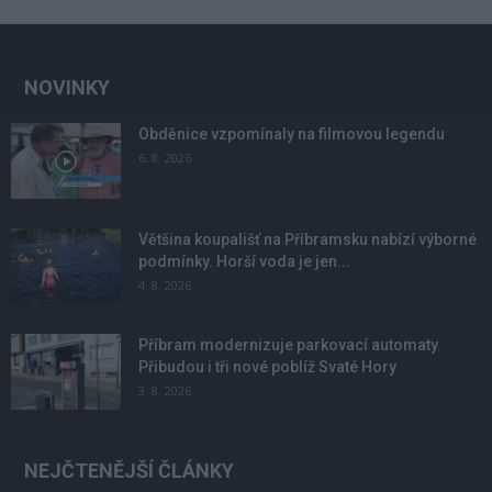
NOVINKY
Obděnice vzpomínaly na filmovou legendu
6. 8. 2026
Většina koupališť na Příbramsku nabízí výborné
podmínky. Horší voda je jen...
4. 8. 2026
Příbram modernizuje parkovací automaty.
Přibudou i tři nové poblíž Svaté Hory
3. 8. 2026
NEJČTENĚJŠÍ ČLÁNKY