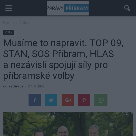
Domů
Volby
Volby
Musíme to napravit. TOP 09,
STAN, SOS Příbram, HLAS
a nezávislí spojují síly pro
příbramské volby
od
redakce
-
27. 6. 2022