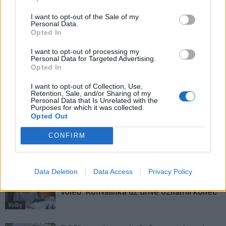
I want to opt-out of the Sale of my
Personal Data.
Předchozí článek
Následující článek
Opted In
SZM Příbram se snaží zlepšit
U mostu na Rynečku je potřeba
I want to opt-out of processing my
kvalitu vody na Novém rybníku
přeložit plynovod
Personal Data for Targeted Advertising.
Opted In
I want to opt-out of Collection, Use,
SOUVISEJÍCÍ ČLÁNKY
Retention, Sale, and/or Sharing of my
Personal Data that Is Unrelated with the
VÍCE OD AUTORA
Purposes for which it was collected.
Opted Out
Přípravy na komunální a senátní volby
CONFIRM
začaly. Město zveřejnilo potřebné
formuláře
Volby
Data Deletion
Data Access
Privacy Policy
Karpíšek chce vést ANO do komunálních
voleb. Konvalinka už dříve oznámil konec
Volby