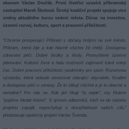
ekonom Václav Dvořák. První čtveřici uzavírá příbramský
zastupitel Marek Školoud. Široký koaliční projekt spojuje vize
změny aktuálního kurzu vedení města. Důraz na investice,
územní rozvoj, kulturu, sport a pracovní příležitosti.
“Chceme prosperující Pří
bram
s občany hrdými na své město
.
P
říbram, která žije a kde hlavně všichni žít chtějí. Dostupnou
zdravotní péči
.
Dobré školky a školy. Promyšlené územní
plánování. Kulturní život a ř
adu mo
žností zajímavě trávit volný
čas. Dobr
é
pracovní příležitosti i podmínky pro sport. Rozumnou
výstavbu, která nebude omezovat stávající obyvatele. Kvalitní
a dostupnou
péč
i o seniory.
Že to slibují všichni a je to obecn
é
a
nereáln
é
? Pro n
á
s ne. Kde jiní říkají “to nejde”, my říkáme
“pojďme hledat řešení”. S týmem odborníků, kteří se do našeho
projektu zapojili, nepochybuji o dosažitelnosti našich cílů,”
představuje společný projekt Václav Švenda.