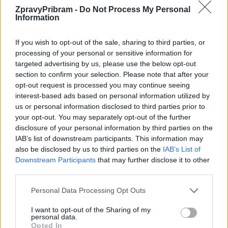
údernici z KSČM. ANO má totální odpovědnost za současný
ZpravyPribram -
Do Not Process My Personal
Information
stav, kdy se nepodařilo dotáhnout ani projekty, které za minulého
období připravoval ještě Václav Švenda. Proto jsme spojili síly
If you wish to opt-out of the sale, sharing to third parties, or
nad záchranným plánem pro Příbram. Restartem, který vrátí
processing of your personal or sensitive information for
Příbrami kurz a energii,”
uzavírá Marek Školoud.
targeted advertising by us, please use the below opt-out
section to confirm your selection. Please note that after your
opt-out request is processed you may continue seeing
Komentáře
interest-based ads based on personal information utilized by
us or personal information disclosed to third parties prior to
your opt-out. You may separately opt-out of the further
disclosure of your personal information by third parties on the
IAB’s list of downstream participants. This information may
TAGY
komunální volby
Marek Školoud
Markéta Škodová
also be disclosed by us to third parties on the
IAB’s List of
Spojenci
stan
TOP 09
Václav Dvořák
Václav Švenda
Downstream Participants
that may further disclose it to other
third parties.
Personal Data Processing Opt Outs
I want to opt-out of the Sharing of my
personal data.
Opted In