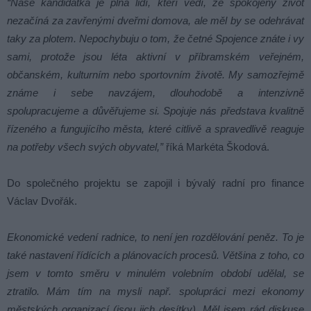
“
Naše kandidátka je plná lidí, kteří vědí, že spokojený život
nezačíná za zavřenými dveřmi domova, ale měl by se odehrávat
taky za plotem. Nepochybuju o tom, že četné Spojence znáte i vy
sami, protože jsou léta aktivní v příbramském veřejném,
občanském, kulturním nebo sportovním životě. My samozřejmě
známe i sebe navzájem, dlouhodobě a intenzivně
spolupracujeme a důvěřujeme si. Spojuje nás představa kvalitně
řízeného a fungujícího města, které citlivě a spravedlivě reaguje
na potřeby všech svých obyvatel,
”
říká Markéta Škodová.
Do společného projektu se zapojil i bývalý radní pro finance
Václav Dvořák.
Ekonomické vedení radnice, to není jen rozdělování peněz. To je
také nastavení řídících a plánovacích procesů. Většina z toho, co
jsem v tomto směru v minulém volebním období udělal, se
ztratilo. Mám tím na mysli např. spolupráci mezi ekonomy
městských organizací (jsou jich desítky). Měl jsem rád diskuse