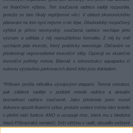
ve finančním výboru. Ten současná radnice raději rozpustila,
protože se tam říkaly nepříjemné věci. V oblasti ekonomického
plánování na tom nyní nejsme o nic lépe. Dlouhodobý rozpočtový
výhled je přímo nesmyslný, současná radnice nechápe jeho
význam a udělala z něj nepoužitelnou formalitu. Z něj by měl
vycházet plán investic, který prakticky neexistuje. Občanům se
předestírají neproveditelné investiční sliby. Opomíjí se skutečné
investiční potřeby města. Blamáž s rekonstrukcí aquaparku či
nulovou výstavbou parkovacích domů toho jsou dokladem.
“Příbram prošla několika vývojovými etapami. Temná minulost,
pak záblesk naděje v podobě minulé radnice a aktuální
bezradnost radnice současné. Jako předseda jsem musel
dokonce opustit finanční výbor, protože vedení města nám bránilo
v plnění naší funkce. ANO si uzurpuje moc, která mu z hlediska
hlasů Příbramáků nenáleží. Drží většinu v radě, obsadilo veškeré
klíčové posty, dohledem nad přístupem k informacím pověřilo