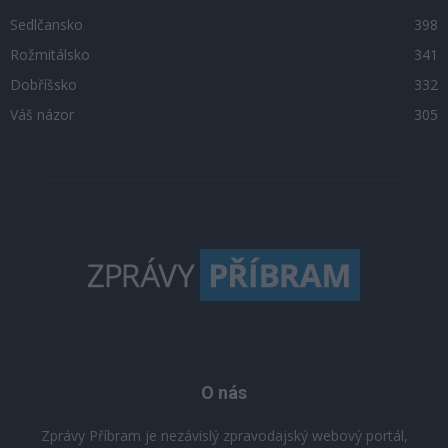
Sedlčansko
398
Rožmitálsko
341
Dobříšsko
332
Váš názor
305
O nás
Zprávy Příbram je nezávislý zpravodajský webový portál,