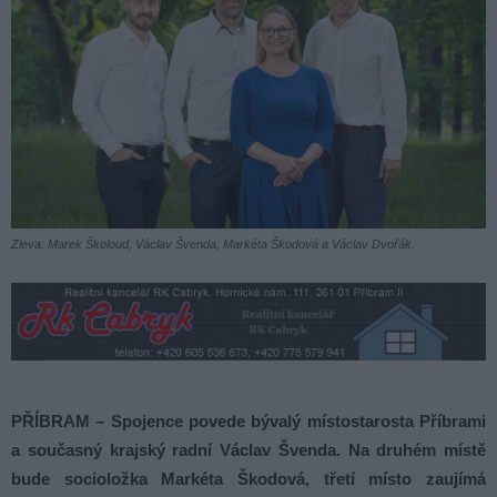
Zleva: Marek Školoud, Václav Švenda, Markéta Škodová a Václav Dvořák.
PŘÍBRAM – Spojence povede bývalý místostarosta Příbrami
a současný krajský radní Václav Švenda. Na druhém místě
bude socioložka Markéta Škodová, třetí místo zaujímá