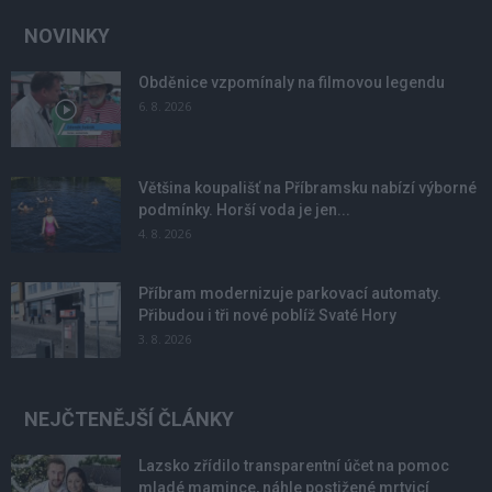
NOVINKY
Obděnice vzpomínaly na filmovou legendu
6. 8. 2026
Většina koupališť na Příbramsku nabízí výborné
podmínky. Horší voda je jen...
4. 8. 2026
Příbram modernizuje parkovací automaty.
Přibudou i tři nové poblíž Svaté Hory
3. 8. 2026
NEJČTENĚJŠÍ ČLÁNKY
Lazsko zřídilo transparentní účet na pomoc
mladé mamince, náhle postižené mrtvicí