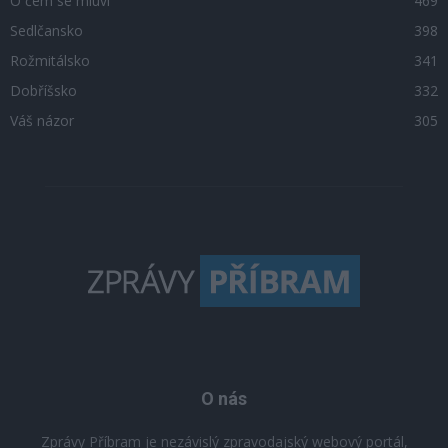
O čem se mluví
469
Sedlčansko
398
Rožmitálsko
341
Dobříšsko
332
Váš názor
305
O nás
Zprávy Příbram je nezávislý zpravodajský webový portál,