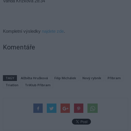
Vanda Křížková 28:34
Kompletní výsledky
najdete zde
.
Komentáře
TAGY
Alžběta Hrušková
Filip Michálek
Nový rybník
Příbram
Triatlon
TriKlub Příbram