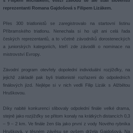
s Filipem Michálkem, vítězi závodu se ale stali slovenští
reprezentanti Romana Gajdošová s Filipem Lizákem.
Přes 300 triatlonistů se zaregistrovalo na startovní listinu
Příbramského triatlonu. Nenechala si ho ujít ani celá řada
českých reprezentantů, a to včetně závodníků dorosteneckých
a juniorských kategoriích, kteří zde závodili o nominace na
mistrovství Evropy.
Závodní program otevřely dopolední individuální rozjížďky, na
jejichž základě pak byli triatlonisté rozřazeni do odpoledních
finálových jízd. Nejlépe si v nich vedli Filip Lizák s Alžbětou
Hruškovou.
Díky nabité konkurenci slibovaly odpolední finále velké drama,
stejně jako rozjížďky se přitom konaly na krátkých distancích 0,3
– 9 – 2 km. Ve finále žen šla jako první z vody Nového rybníka
Hrušková, v těsném závěsu se ovšem držela Gajdošová. Na