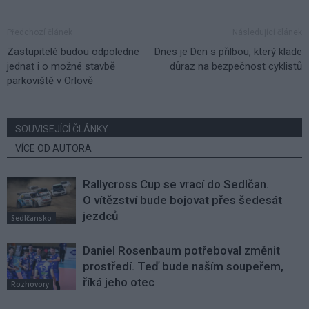
Předchozí článek
Následující článek
Zastupitelé budou odpoledne
Dnes je Den s přilbou, který klade
jednat i o možné stavbě
důraz na bezpečnost cyklistů
parkoviště v Orlově
SOUVISEJÍCÍ ČLÁNKY
VÍCE OD AUTORA
Rallycross Cup se vrací do Sedlčan.
O vítězství bude bojovat přes šedesát
jezdců
Sedlčansko
Daniel Rosenbaum potřeboval změnit
prostředí. Teď bude naším soupeřem,
říká jeho otec
Rozhovory