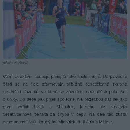
Alžběta Hrušková
Velmi atraktivní souboje přineslo také finále mužů. Po plavecké
části se na čele zformovala přibližně desetičlenná skupina
největších favoritů, ve které se závodníci neúspěšně pokoušeli
o úniky. Do depa pak přijeli společně. Na běžeckou trať se jako
první vyřítili Lizák a Michálek, kterého ale zastavila
desetivteřinová penalta za chybu v depu. Na čele tak zůstal
osamocený Lizák. Druhý byl Michálek, třetí Jakub Mittner.