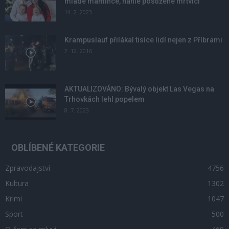
mladé mamince, náhle postižené mrtvicí
14. 2. 2023
Krampuslauf přilákal tisíce lidí nejen z Příbrami
2. 12. 2016
AKTUALIZOVÁNO: Bývalý objekt Las Vegas na
Trhovkách lehl popelem
8. 7. 2023
OBLÍBENÉ KATEGORIE
Zpravodajství
4756
Kultura
1302
Krimi
1047
Sport
500