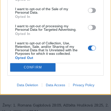
Mistrovství ČR v super sprintu, Příbram, 15. června 2024
I want to opt-out of the Sale of my
Personal Data.
Opted In
Muži: 1. Filip Michálek 25:13, 2. Jakub Mittner 25:15, 3. Filip
I want to opt-out of processing my
Václavík 25:20
Personal Data for Targeted Advertising.
Opted In
Ženy: 1. Alžběta Hrušková 28:25, 2. Vanda Křížková 28:34, 3.
I want to opt-out of Collection, Use,
Retention, Sale, and/or Sharing of my
Michaela Mitisková 28:58
Personal Data that Is Unrelated with the
Purposes for which it was collected.
Opted Out
CONFIRM
Příbramský triatlon
Data Deletion
Data Access
Privacy Policy
Muži: 1. Filip Lizák 25:06, 2. Filip Michálek 25:13, 3. Jakub Mittner
25:15
Ženy: 1. Romana Gajdošová 28:09, Alžběta Hrušková 28:25, 2.