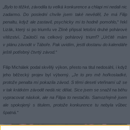
„Bylo to těžké, závodila tu velká konkurence a chlapi mi nedali nic
zadarmo. Do poslední chvíle jsem také nevěděl, že má Filip
penaltu, když ale zastavil, psychicky mi to hodně pomohlo,
“ řekl
Lizák, který si po triumfu ve Zlíně připsal letošní druhé pohárové
vítězství. Zaútočí na celkový pohárový triumf?
„Určitě mám
v plánu závodit v Táboře. Pak uvidím, jestli dostanu do kalendáře
ještě potřebný čtvrtý závod.“
Filip Michálek podal skvělý výkon, přesto na titul nedosáhl, i když
jeho běžecký projev byl výborný.
„Je to pro mě hořkosladké,
protože penalta mi pokazila závod. S těmi deseti vteřinami už se
v tak krátkém závodě nedá nic dělat. Sice jsem se snažil na běhu
vypracovat náskok, ale na Filipa to nestačilo. Samozřejmě jsem
ale spokojený s titulem, protože konkurence tu nebyla vůbec
špatná.“