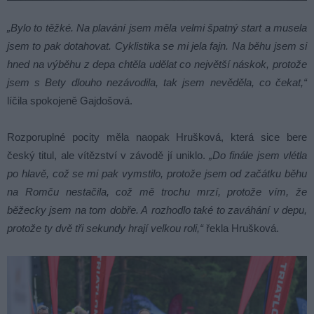
„Bylo to těžké. Na plavání jsem měla velmi špatný start a musela
jsem to pak dotahovat. Cyklistika se mi jela fajn. Na běhu jsem si
hned na výběhu z depa chtěla udělat co největší náskok, protože
jsem s Bety dlouho nezávodila, tak jsem nevěděla, co čekat,“
líčila spokojeně Gajdošová.
Rozporuplné pocity měla naopak Hrušková, která sice bere
český titul, ale vítězství v závodě jí uniklo.
„Do finále jsem vlétla
po hlavě, což se mi pak vymstilo, protože jsem od začátku běhu
na Romču nestačila, což mě trochu mrzí, protože vím, že
běžecky jsem na tom dobře. A rozhodlo také to zaváhání v depu,
protože ty dvě tři sekundy hrají velkou roli,“
řekla Hrušková.