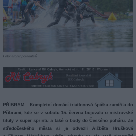
Foto: archiv pořadatelů
PŘÍBRAM – Kompletní domácí triatlonová špička zamířila do
Příbrami, kde se v sobotu 15. června bojovalo o mistrovské
tituly v super sprintu a také o body do Českého poháru. Ze
středočeského města si je odvezli Alžběta Hrušková