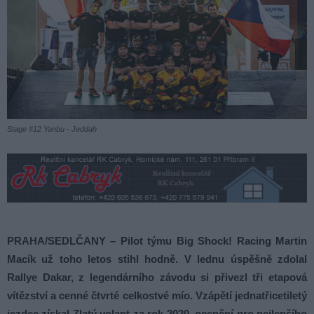
Stage #12 Yanbu - Jeddah
PRAHA/SEDLČANY – Pilot týmu Big Shock! Racing Martin
Macík už toho letos stihl hodně. V lednu úspěšně zdolal
Rallye Dakar, z legendárního závodu si přivezl tři etapová
vítězství a cenné čtvrté celkostvé mío. Vzápětí jednatřicetiletý
jezdec získal Zlatý volant za rok 2020, ocenění pro nejlepšího