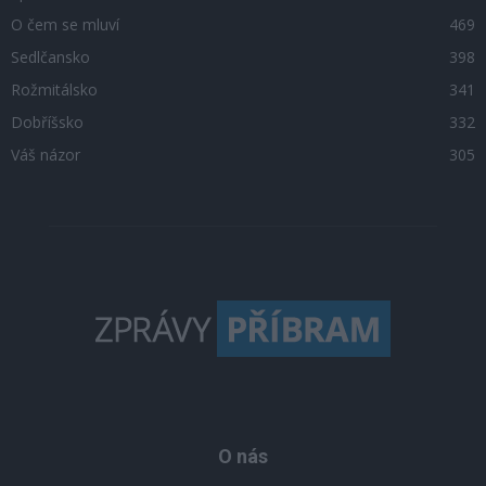
O čem se mluví
469
Sedlčansko
398
Rožmitálsko
341
Dobříšsko
332
Váš názor
305
O nás