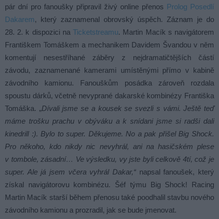
pár dní pro fanoušky připravil živý online přenos
Prolog Posedlí
Dakarem
, který zaznamenal obrovský úspěch. Záznam je do
28. 2. k dispozici na
Ticketstreamu
. Martin Macík s navigátorem
Františkem Tomáškem a mechanikem Davidem Švandou v něm
komentují nesestříhané záběry z nejdramatičtějších částí
závodu, zaznamenané kamerami umístěnými přímo v kabině
závodního kamionu. Fanouškům posádka zároveň rozdala
spoustu dárků, včetně nevyprané dakarské kombinézy Františka
Tomáška. „
Dívali jsme se a kousek se svezli s vámi. Ještě teď
máme trošku prachu v obýváku a k snídani jsme si radši dali
kinedrill :). Bylo to super. Děkujeme. No a pak přišel Big Shock.
Pro někoho, kdo nikdy nic nevyhrál, ani na hasičském plese
v tombole, zásadní… Ve výsledku, vy jste byli celkově 4tí, což je
super. Ale já jsem včera vyhrál Dakar,“
napsal fanoušek, který
získal navigátorovu kombinézu. Šéf týmu Big Shock! Racing
Martin Macík starší během přenosu také poodhalil stavbu nového
závodního kamionu a prozradil, jak se bude jmenovat.