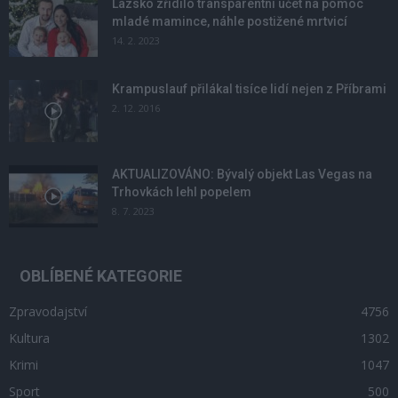
Lazsko zřídilo transparentní účet na pomoc
mladé mamince, náhle postižené mrtvicí
14. 2. 2023
Krampuslauf přilákal tisíce lidí nejen z Příbrami
2. 12. 2016
AKTUALIZOVÁNO: Bývalý objekt Las Vegas na
Trhovkách lehl popelem
8. 7. 2023
OBLÍBENÉ KATEGORIE
Zpravodajství
4756
Kultura
1302
Krimi
1047
Sport
500