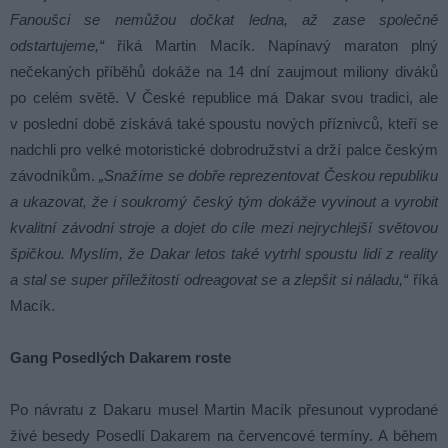
Fanoušci se nemůžou dočkat ledna, až zase společně
odstartujeme,“
říká Martin Macík. Napínavý maraton plný
nečekaných příběhů dokáže na 14 dní zaujmout miliony diváků
po celém světě. V České republice má Dakar svou tradici, ale
v poslední době získává také spoustu nových příznivců, kteří se
nadchli pro velké motoristické dobrodružství a drží palce českým
závodníkům.
„Snažíme se dobře reprezentovat Českou republiku
a ukazovat, že i soukromý český tým dokáže vyvinout a vyrobit
kvalitní závodní stroje a dojet do cíle mezi nejrychlejší světovou
špičkou. Myslím, že Dakar letos také vytrhl spoustu lidí z reality
a stal se super příležitostí odreagovat se a zlepšit si náladu,“
říká
Macík.
Gang Posedlých Dakarem roste
Po návratu z Dakaru musel Martin Macík přesunout vyprodané
živé besedy Posedlí Dakarem na červencové termíny. A během