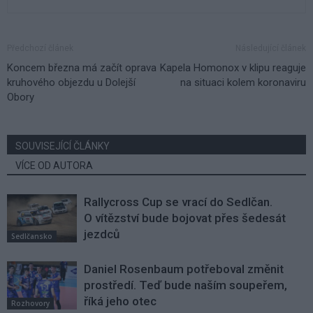
Předchozí článek
Následující článek
Koncem března má začít oprava
Kapela Homonox v klipu reaguje
kruhového objezdu u Dolejší
na situaci kolem koronaviru
Obory
SOUVISEJÍCÍ ČLÁNKY
VÍCE OD AUTORA
Rallycross Cup se vrací do Sedlčan.
O vítězství bude bojovat přes šedesát
jezdců
Sedlčansko
Daniel Rosenbaum potřeboval změnit
prostředí. Teď bude naším soupeřem,
říká jeho otec
Rozhovory