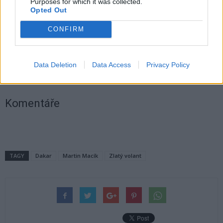
Purposes for which it was collected.
Opted Out
CONFIRM
Data Deletion
Data Access
Privacy Policy
Komentáře
TAGY
Dakar
Martin Macík
Zlatý volant