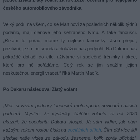
českého automobilového závodníka.
Velký podíl na všem, co se Martinovi za posledních několik týdnů
podařilo, mají členové jeho sehraného týmu. A také fanoušci.
„Říkám to pořád, máme ty nejlepší fanoušky. Jsou přející,
pozitivní, je s nimi sranda a dokážou nás podpořit. Na Dakaru nás
pokaždé dotlačí do cíle, užíváme si společně tréninky i akce,
které pro ně pořádáme. Celý rok se jim snažím jejich
neskutečnou energii vracet,“ říká Martin Macík.
Po Dakaru následoval Zlatý volant
„Moc si vážím podpory fanoušků motorsportu, novinářů i našich
partnerů. Myslím, že výsledky Zlatého volantu za rok 2020
ukazují, že popularita Dakaru stoupá. Já sám vidím, jak nám
každým rokem rostou čísla na
sociálních sítích
.
Čím dál více lidí
sleduje naše videa ze závodu, žasneme, kolik zpráv přichází.