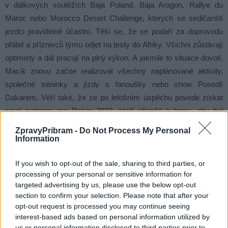
v dálkových soutěžích Baja Poland, Baja Aragon, Rallye du
Maroc nebo Morocco Desert Challenge, kterých se sedlčanští
jezdci pravidelně účastní. Těší se, že se podaří za doprovodu
přátel a příznivců týmu odjet na testy do Afriky. Všichni zůstávají
optimisty a dál pracují na plný výkon. A jakmile to situace dovolí,
Macík znovu začne realizovat všechny naplánované aktivity,
společné tréninky a jízdy s fanoušky nebo show Posedlí
Dakarem. Věří také, že se po letošním úspěchu povede získat
nové partnery pro Dakar 2022, kteří přispějí k tomu, aby byl
týmový speciál Karel ještě rychlejší, případně aby ho na startu
ZpravyPribram -
Do Not Process My Personal
mohl jistit další sedlčanský závoďák.
Information
If you wish to opt-out of the sale, sharing to third parties, or
Nikola Kužílková
processing of your personal or sensitive information for
targeted advertising by us, please use the below opt-out
section to confirm your selection. Please note that after your
opt-out request is processed you may continue seeing
interest-based ads based on personal information utilized by
us or personal information disclosed to third parties prior to