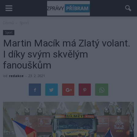
Domů
Sport
Sport
Martin Macík má Zlatý volant.
I díky svým skvělým
fanouškům
od
redakce
-
23. 2. 2021