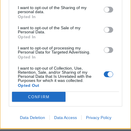
I want to opt-out of the Sharing of my
Příbram modernizuje parkovací automaty.
personal data.
Přibudou i tři nové poblíž Svaté Hory
Opted In
Zpravodajství
I want to opt-out of the Sale of my
Personal Data.
Opted In
Středočeský kraj upravil pravidla soutěže.
Obce nově získají body i za předcházení
I want to opt-out of processing my
vzniku odpadu
Personal Data for Targeted Advertising.
Zpravodajství
Opted In
I want to opt-out of Collection, Use,
Retention, Sale, and/or Sharing of my
Personal Data that Is Unrelated with the
Purposes for which it was collected.
Opted Out
CONFIRM
Data Deletion
Data Access
Privacy Policy