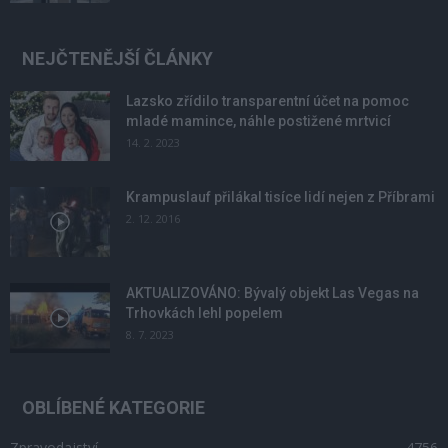
NEJČTENĚJŠÍ ČLÁNKY
Lazsko zřídilo transparentní účet na pomoc
mladé mamince, náhle postižené mrtvicí
14. 2. 2023
Krampuslauf přilákal tisíce lidí nejen z Příbrami
2. 12. 2016
AKTUALIZOVÁNO: Bývalý objekt Las Vegas na
Trhovkách lehl popelem
8. 7. 2023
OBLÍBENÉ KATEGORIE
Zpravodajství
4756