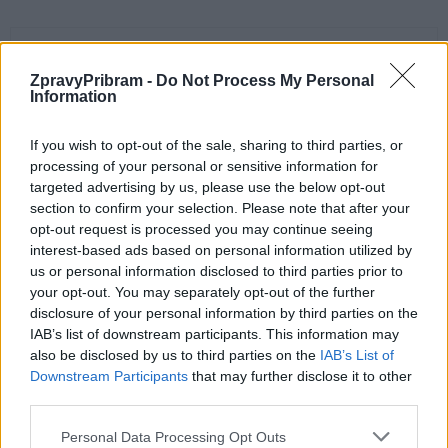
ZpravyPribram -
Do Not Process My Personal
Information
If you wish to opt-out of the sale, sharing to third parties, or
processing of your personal or sensitive information for
targeted advertising by us, please use the below opt-out
Předchozí článek
Následující článek
section to confirm your selection. Please note that after your
Václav Dvořák: Postřehy ze
Jan Konvalinka komentuje
opt-out request is processed you may continue seeing
zastupitelstva
červnové jednání zastupitelstva
interest-based ads based on personal information utilized by
us or personal information disclosed to third parties prior to
your opt-out. You may separately opt-out of the further
SOUVISEJÍCÍ ČLÁNKY
disclosure of your personal information by third parties on the
IAB’s list of downstream participants. This information may
VÍCE OD AUTORA
also be disclosed by us to third parties on the
IAB’s List of
Downstream Participants
that may further disclose it to other
Většina koupališť na Příbramsku nabízí
third parties.
výborné podmínky. Horší voda je jen na
Živohošti
Zpravodajství
Personal Data Processing Opt Outs