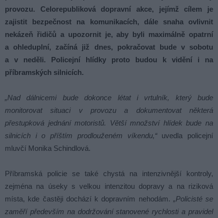
provozu. Celorepubliková dopravní akce, jejímž cílem je
zajistit bezpečnost na komunikacích, dále snaha ovlivnit
nekázeň řidičů a upozornit je, aby byli maximálně opatrní
a ohleduplní, začíná již dnes, pokračovat bude v sobotu
a v neděli. Policejní hlídky proto budou k vidění i na
příbramských silnicích.
„Nad dálnicemi bude dokonce létat i vrtulník, který bude
monitorovat situaci v provozu a dokumentovat některá
přestupková jednání motoristů. Větší množství hlídek bude na
silnicích i o příštím prodlouženém víkendu,“
uvedla policejní
mluvčí Monika Schindlová.
Příbramská policie se také chystá na intenzivnější kontroly,
zejména na úseky s velkou intenzitou dopravy a na riziková
místa, kde častěji dochází k dopravním nehodám.
„Policisté se
zaměří především na dodržování stanovené rychlosti a pravidel