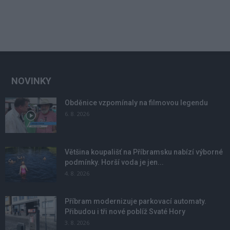
NOVINKY
Obděnice vzpomínaly na filmovou legendu
6. 8. 2026
Většina koupališť na Příbramsku nabízí výborné
podmínky. Horší voda je jen...
4. 8. 2026
Příbram modernizuje parkovací automaty.
Přibudou i tři nové poblíž Svaté Hory
3. 8. 2026