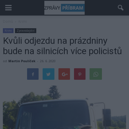
Domů
Krimi
Krimi
Zpravodajství
Kvůli odjezdu na prázdniny
bude na silnicích více policistů
od
Martin Poulíček
-
26. 6. 2020