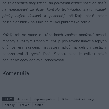
na železničních přejezdech, na používání bezpečnostních pásů,
na telefonování za jízdy, kontrolu technického stavu vozidel,
předepsaných dokladů a podobně,“
přibližuje náplň práce
policejních hlídek na silnicích mluvčí příbramské policie.
Každý rok se stane o prázdninách značné množství nehod,
mnohdy s vážným zraněním, což je připisováno únavě s teplých
dnů, oslnění sluncem, nevyspání řidičů na delších cestách,
nepozornosti či rychlé jízdě. Snahou akce je ovlivnit právě
nepříznivý vývoj dopravní nehodovosti.
Komentáře
TAGY
doprava
dopravní policie
hlídka
letní prázdniny
nehody
provoz
silnice