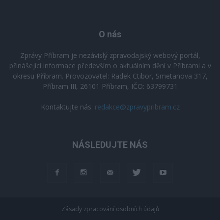
O nás
Zprávy Příbram je nezávislý zpravodajský webový portál,
přinášející informace především o aktuálním dění v Příbrami a v
okresu Příbram. Provozovatel: Radek Ctibor, Smetanova 317,
Příbram III, 26101 Příbram, IČO: 63799731
Kontaktujte nás:
redakce@zpravypribram.cz
NÁSLEDUJTE NÁS
Zásady zpracování osobních údajů