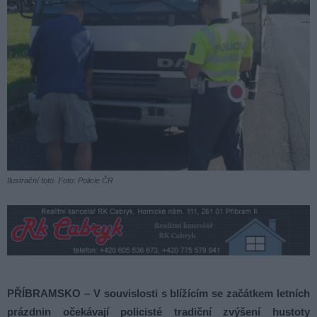
Ilustrační foto. Foto: Policie ČR
PŘÍBRAMSKO – V souvislosti s blížícím se začátkem letních
prázdnin očekávají policisté tradiční zvýšení hustoty