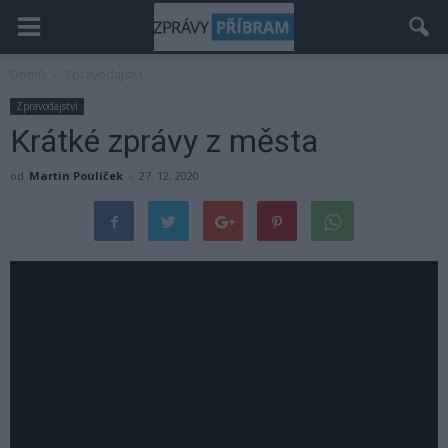
Domů
Zpravodajství
Zpravodajství
Krátké zprávy z města
od
Martin Poulíček
-
27. 12. 2020