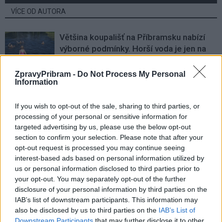
VÍCE OD AUTORA
Většina koupališť na Příbramsku nabízí
výborné podmínky. Horší voda je jen na
Živohošti
Zpravodajství
ZpravyPribram -
Do Not Process My Personal
Information
Příbram modernizuje parkovací automaty.
Přibudou i tři nové poblíž Svaté Hory
If you wish to opt-out of the sale, sharing to third parties, or
Zpravodajství
processing of your personal or sensitive information for
targeted advertising by us, please use the below opt-out
Středočeský kraj upravil pravidla soutěže.
section to confirm your selection. Please note that after your
Obce nově získají body i za předcházení
opt-out request is processed you may continue seeing
vzniku odpadu
Zpravodajství
interest-based ads based on personal information utilized by
us or personal information disclosed to third parties prior to
your opt-out. You may separately opt-out of the further
disclosure of your personal information by third parties on the
IAB’s list of downstream participants. This information may
also be disclosed by us to third parties on the
IAB’s List of
Downstream Participants
that may further disclose it to other