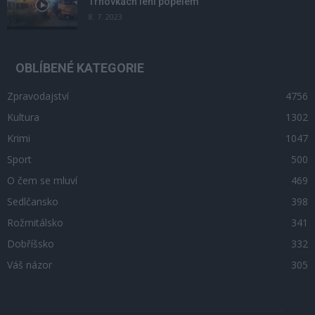
Trhovkách lehl popelem
8. 7. 2023
OBLÍBENÉ KATEGORIE
Zpravodajství
4756
Kultura
1302
Krimi
1047
Sport
500
O čem se mluví
469
Sedlčansko
398
Rožmitálsko
341
Dobříšsko
332
Váš názor
305