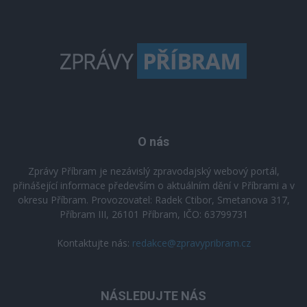
O nás
Zprávy Příbram je nezávislý zpravodajský webový portál,
přinášející informace především o aktuálním dění v Příbrami a v
okresu Příbram. Provozovatel: Radek Ctibor, Smetanova 317,
Příbram III, 26101 Příbram, IČO: 63799731
Kontaktujte nás:
redakce@zpravypribram.cz
NÁSLEDUJTE NÁS