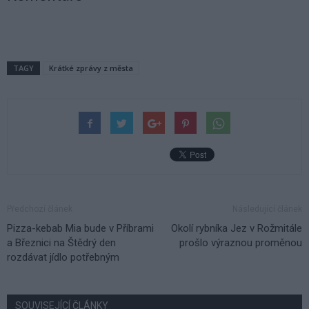
TAGY
Krátké zprávy z města
Předchozí článek
Následující článek
Pizza-kebab Mia bude v Příbrami
Okolí rybníka Jez v Rožmitále
a Březnici na Štědrý den
prošlo výraznou proměnou
rozdávat jídlo potřebným
SOUVISEJÍCÍ ČLÁNKY