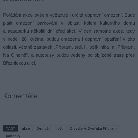
Pořádání akce ovšem vyžaduje i určitá dopravní omezení. Bude
platit omezení parkování v oblasti kolem kulturního domu
a aquaparku několik dní před akcí. V den samotné akce, tedy
v neděli 28. května, budou omezena i dopravní opatření v této
oblasti, včetně zastávek „Příbram, sídl. II. poliklinika“ a „Příbram,
Na Cihelně“, a autobusy budou vedeny po objízdné trase přes
Březnickou ulici.
Komentáře
TAGY
akce
Den dětí
děti
Divadlo A. Dvořáka Příbram
pohádky