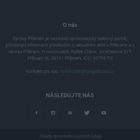
O nás
Zprávy Příbram je nezávislý zpravodajský webový portál,
přinášející informace především o aktuálním dění v Příbrami a v
okresu Příbram. Provozovatel: Radek Ctibor, Smetanova 317,
Příbram III, 26101 Příbram, IČO: 63799731
Kontaktujte nás:
redakce@zpravypribram.cz
NÁSLEDUJTE NÁS
Zásady zpracování osobních údajů