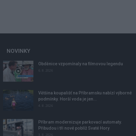
NOVINKY
Obděnice vzpomínaly na filmovou legendu
6. 8. 2026
Většina koupališť na Příbramsku nabízí výborné
podmínky. Horší voda je jen...
4. 8. 2026
Příbram modernizuje parkovací automaty.
Přibudou i tři nové poblíž Svaté Hory
3. 8. 2026