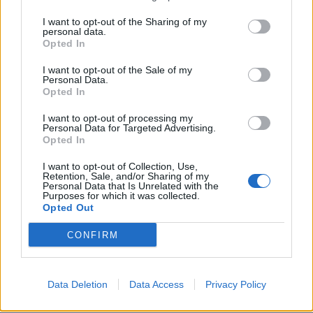
I want to opt-out of the Sharing of my
Festival hudby na zámku Dobříš sází na
personal data.
Opted In
jedinečnou atmosféru. Klasiku propojí
s dalšími žánry i rodinným programem
Dobříšsko
I want to opt-out of the Sale of my
Personal Data.
Opted In
Fesťáczek Presents poprvé míří do
Lesního divadla Skalka. Nabídne hudbu,
I want to opt-out of processing my
Personal Data for Targeted Advertising.
divadlo i tvořivé dílny
Kultura
Opted In
I want to opt-out of Collection, Use,
Retention, Sale, and/or Sharing of my
Personal Data that Is Unrelated with the
Purposes for which it was collected.
Opted Out
CONFIRM
Data Deletion
Data Access
Privacy Policy