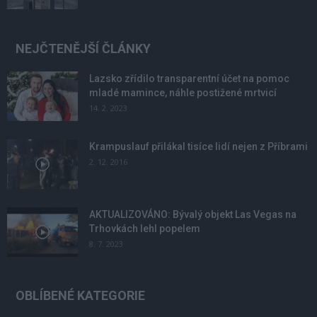
NEJČTENĚJŠÍ ČLÁNKY
Lazsko zřídilo transparentní účet na pomoc
mladé mamince, náhle postižené mrtvicí
14. 2. 2023
Krampuslauf přilákal tisíce lidí nejen z Příbrami
2. 12. 2016
AKTUALIZOVÁNO: Bývalý objekt Las Vegas na
Trhovkách lehl popelem
8. 7. 2023
OBLÍBENÉ KATEGORIE