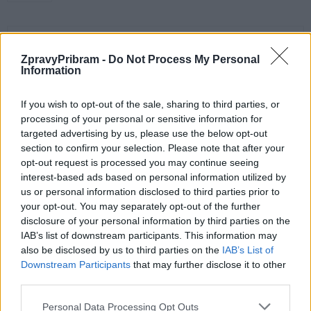
ZpravyPribram -
Do Not Process My Personal
Information
If you wish to opt-out of the sale, sharing to third parties, or
processing of your personal or sensitive information for
targeted advertising by us, please use the below opt-out
Předchozí článek
Následující článek
section to confirm your selection. Please note that after your
Ohlednutí za letošním
Už podesáté zazní v příbramské
opt-out request is processed you may continue seeing
Svatohorským downtownem
nemocnici gospely
interest-based ads based on personal information utilized by
us or personal information disclosed to third parties prior to
your opt-out. You may separately opt-out of the further
SOUVISEJÍCÍ ČLÁNKY
disclosure of your personal information by third parties on the
IAB’s list of downstream participants. This information may
VÍCE OD AUTORA
also be disclosed by us to third parties on the
IAB’s List of
Downstream Participants
that may further disclose it to other
Dnes se v Příbrami otevře výstava
third parties.
Rovnováha života. Vernisáž nabídne
i hudební a básnický program
Personal Data Processing Opt Outs
Kultura