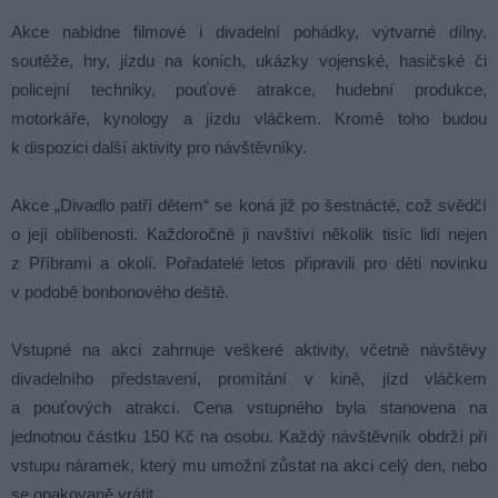
Akce nabídne filmové i divadelní pohádky, výtvarné dílny,
soutěže, hry, jízdu na koních, ukázky vojenské, hasičské či
policejní techniky, pouťové atrakce, hudební produkce,
motorkáře, kynology a jízdu vláčkem. Kromě toho budou
k dispozici další aktivity pro návštěvníky.
Akce „Divadlo patří dětem“ se koná již po šestnácté, což svědčí
o její oblíbenosti. Každoročně ji navštíví několik tisíc lidí nejen
z Příbrami a okolí. Pořadatelé letos připravili pro děti novinku
v podobě bonbonového deště.
Vstupné na akci zahrnuje veškeré aktivity, včetně návštěvy
divadelního představení, promítání v kině, jízd vláčkem
a pouťových atrakcí. Cena vstupného byla stanovena na
jednotnou částku 150 Kč na osobu. Každý návštěvník obdrží při
vstupu náramek, který mu umožní zůstat na akci celý den, nebo
se opakovaně vrátit.