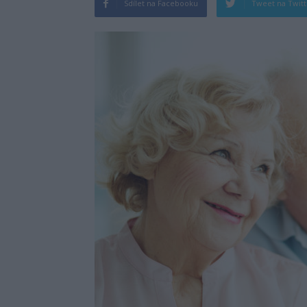
Sdílet na Facebooku
Tweet na Twit