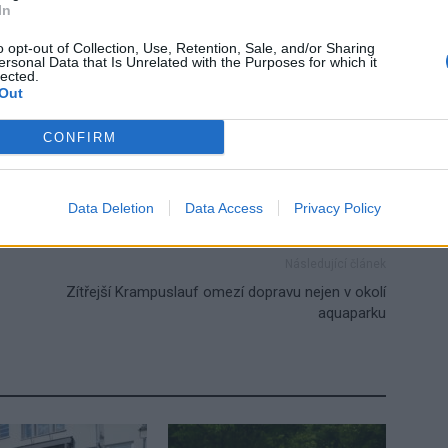
In
o opt-out of Collection, Use, Retention, Sale, and/or Sharing
ersonal Data that Is Unrelated with the Purposes for which it
lected.
Out
Příbram
přihláška
senioři
Žežická ulice
CONFIRM
Data Deletion
Data Access
Privacy Policy
Následující článek
Zítřejší Krampuslauf omezí dopravu nejen v okolí
aquaparku