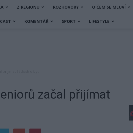
RA
Z REGIONU
ROZHOVORY
O ČEM SE MLUVÍ
DCAST
KOMENTÁŘ
SPORT
LIFESTYLE
 přijímat žádosti o byt
niorů začal přijímat