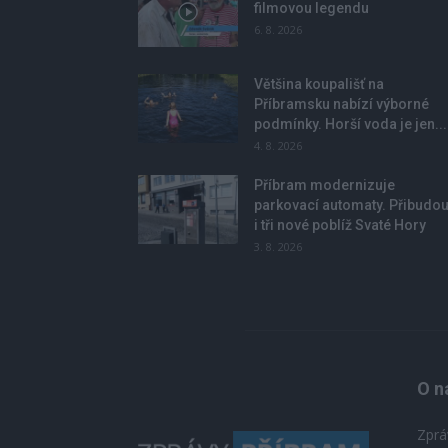
filmovou legendu
6. 8. 2026
Většina koupališť na
Příbramsku nabízí výborné
podmínky. Horší voda je jen...
4. 8. 2026
Příbram modernizuje
parkovací automaty. Přibudo
i tři nové poblíž Svaté Hory
3. 8. 2026
O n
Zprá