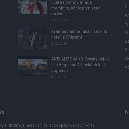
účet na pomoc mladé
Ku
mamince, náhle postižené
mrtvicí
Kr
14. 2. 2023
Sp
Krampuslauf přilákal tisíce lidí
O
nejen z Příbrami
S
2. 12. 2016
R
D
u
AKTUALIZOVÁNO: Bývalý objekt
Las Vegas na Trhovkách lehl
V
popelem
8. 7. 2023
ás
N
vy Příbram je nezávislý zpravodajský webový portál,