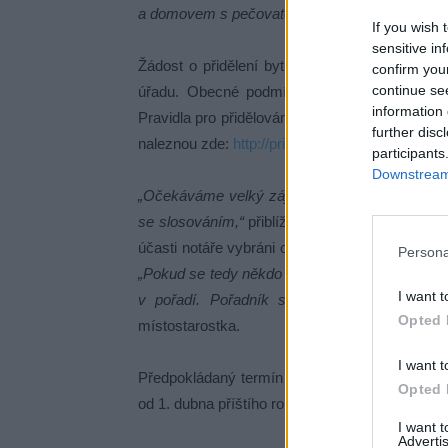
a domovem s pečovatelskou službou,“
říká mís
If you wish 
sensitive in
Žádost o přidělení bytu je třeba doručit nej
confirm you
continue se
úřadu. Obecné podmínky k podání žádosti o
information 
Pravidla pro přidělování a směnu bytů ve vlast
further disc
naleznou zde:
http://pribram.eu/mestsky-urad/o
participants
Downstream 
„Očekáváme velký zájem, který převýší možno
se slosováním,“
přiblížila další postup Alena Ž
účasti notáře vybráni obyvatelé pro všech 23 
Persona
„Pokud se tedy někdo nenastěhuje, nebo po ča
I want t
v pořadí. Pořadník se bude průběžně doplň
Opted 
místostarostka.
I want t
Předpokládaný termín dostavby komunitního do
Opted 
od 1. dubna příštího roku.
I want 
Advertis