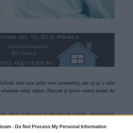
ické ulici sice ještě není dostavěný, ale už je v něm
 očekává velký zájem. Žádosti je proto nutné podat do
jem, který bude značně převyšovat nabídku postavených
 dohledem notáře jednotlivé byty z celkových třiadvaceti
bram -
Do Not Process My Personal Information
 seniory, které je mezičlánkem mezi samostatným bydlením