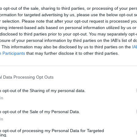
tostarostka Alena Ženíšková.
to opt-out of the sale, sharing to third parties, or processing of your per
formation for targeted advertising by us, please use the below opt-out s
déle do 6. ledna 2017 na podatelnu příbramského městského
r selection. Please note that after your opt-out request is processed y
eing interest-based ads based on personal information utilized by us or
 byt v komunitním domě stanovuje směrnice č. 1/2015.
disclosed to third parties prior to your opt-out. You may separately opt-
nictví města Příbram a spolu s dalšími informacemi zájemci
losure of your personal information by third parties on the IAB’s list of
dbory-meu/odbor-socialnich-veci-a-zdravotnictvi.html
. This information may also be disclosed by us to third parties on the
IA
Participants
that may further disclose it to other third parties.
u nabídku bytů. Proto po ověření všech žádostí počítáme
eníšková. Při losování dle legislativních podmínek budou za
bytů. Další případné žádosti budou slosovány do pořadníku.
l Data Processing Opt Outs
se dům z nejrůznějších důvodů opustí, bude oslovený další
o opt-out of the Sharing of my personal data.
ovat, jak budou přibývat zájemci,“
doplnila příbramská
In
o opt-out of the Sale of my Personal Data.
mu je únor 2017 a první nájemníci by se měli nastěhovat
In
to opt-out of processing my Personal Data for Targeted
ing.