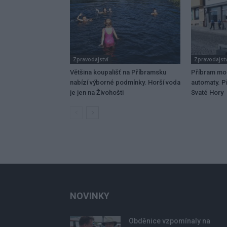
Zpravodajství
Zpravodajstv
Většina koupališť na Příbramsku
Příbram mo
nabízí výborné podmínky. Horší voda
automaty. Př
je jen na Živohošti
Svaté Hory
NOVINKY
Obděnice vzpomínaly na