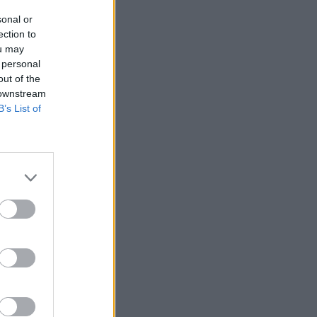
sonal or
ection to
ou may
 personal
out of the
 downstream
B’s List of