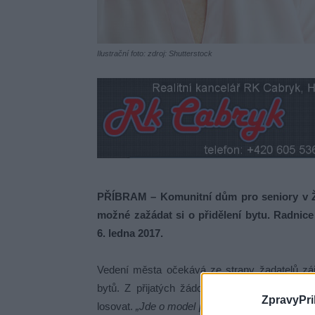
Ilustrační foto: zdroj: Shutterstock
PŘÍBRAM – Komunitní dům pro seniory v Žež
možné zažádat si o přidělení bytu. Radnice
6. ledna 2017.
Vedení města očekává ze strany žadatelů zá
bytů. Z přijatých žádostí se proto budou pod
ZpravyPri
losovat.
„Jde o model prostupného bydlení pro