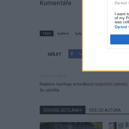
Komentáře
Opted 
I want t
of my P
was col
Opted 
TAGY
bydlení
byty
komunitní dům
loterie
SDÍLET
Facebook
Twitter
Předchozí článek
Radnice navrhuje schodkový rozpočet i přesto,
že ušetřila
SOUVISEJÍCÍ ČLÁNKY
VÍCE OD AUTORA