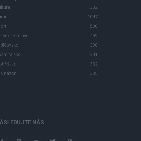
ltura
1302
imi
1047
ort
500
 čem se mluví
469
edlčansko
398
ožmitálsko
341
obříšsko
332
áš názor
305
ÁSLEDUJTE NÁS