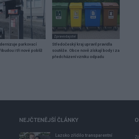
í
Zpravodajství
dernizuje parkovací
Středočeský kraj upravil pravidla
ibudou i tři nové poblíž
soutěže. Obce nově získají body i za
předcházení vzniku odpadu
NEJČTENĚJŠÍ ČLÁNKY
O
Lazsko zřídilo transparentní
Zp