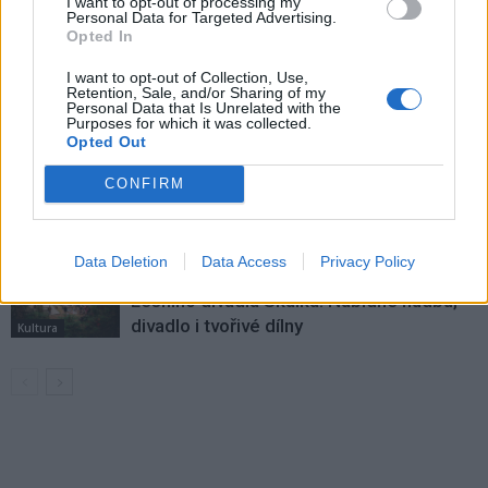
I want to opt-out of processing my
VÍCE OD AUTORA
Personal Data for Targeted Advertising.
Opted In
Dnes se v Příbrami otevře výstava
I want to opt-out of Collection, Use,
Rovnováha života. Vernisáž nabídne
Retention, Sale, and/or Sharing of my
Personal Data that Is Unrelated with the
i hudební a básnický program
Kultura
Purposes for which it was collected.
Opted Out
Festival hudby na zámku Dobříš sází na
CONFIRM
jedinečnou atmosféru. Klasiku propojí
s dalšími žánry i rodinným programem
Dobříšsko
Data Deletion
Data Access
Privacy Policy
Fesťáczek Presents poprvé míří do
Lesního divadla Skalka. Nabídne hudbu,
divadlo i tvořivé dílny
Kultura