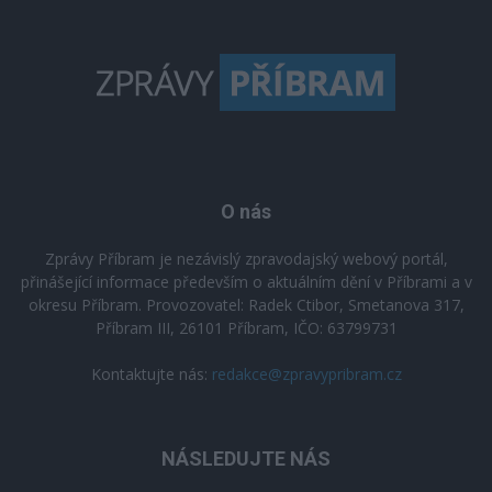
O nás
Zprávy Příbram je nezávislý zpravodajský webový portál,
přinášející informace především o aktuálním dění v Příbrami a v
okresu Příbram. Provozovatel: Radek Ctibor, Smetanova 317,
Příbram III, 26101 Příbram, IČO: 63799731
Kontaktujte nás:
redakce@zpravypribram.cz
NÁSLEDUJTE NÁS