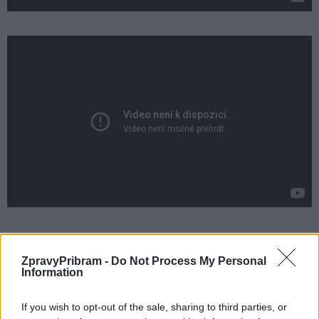
Komentáře
ZpravyPribram -
Do Not Process My Personal
Information
If you wish to opt-out of the sale, sharing to third parties, or
TAGY
Bon Pari
CD
Junior klub
koncert
Příbram