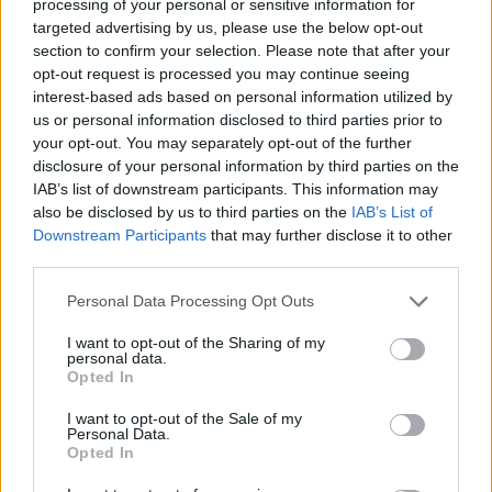
processing of your personal or sensitive information for
Znouzectnost
targeted advertising by us, please use the below opt-out
section to confirm your selection. Please note that after your
opt-out request is processed you may continue seeing
interest-based ads based on personal information utilized by
us or personal information disclosed to third parties prior to
your opt-out. You may separately opt-out of the further
disclosure of your personal information by third parties on the
IAB’s list of downstream participants. This information may
also be disclosed by us to third parties on the
IAB’s List of
Downstream Participants
that may further disclose it to other
Předchozí článek
Následující článek
third parties.
Jak to bylo doopravdy
Příbram chce koupit poslední
s časovou schránkou? Pátrání
pozemek pod parkovištěm na
Personal Data Processing Opt Outs
po událostech okolo
Rynečku. V budoucnu by tam
I want to opt-out of the Sharing of my
nalezeného dokumentu
mohl stát parkovací dům
personal data.
v poškozené soše provedla
Opted In
ředitelka archivu
I want to opt-out of the Sale of my
Personal Data.
Opted In
SOUVISEJÍCÍ ČLÁNKY