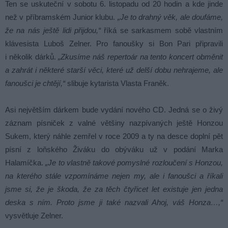
Ten se uskuteční v sobotu 6. listopadu od 20 hodin a kde jinde
než v příbramském Junior klubu.
„Je to drahný věk, ale doufáme,
že na nás ještě lidi přijdou,“
říká se sarkasmem sobě vlastním
klávesista Luboš Zelner. Pro fanoušky si Bon Pari připravili
i několik dárků.
„Zkusíme náš repertoár na tento koncert obměnit
a zahrát i některé starší věci, které už delší dobu nehrajeme, ale
fanoušci je chtějí,“
slibuje kytarista Vlasta Franěk.
Asi největším dárkem bude vydání nového CD. Jedná se o živý
záznam písniček z valné většiny nazpívaných ještě Honzou
Sukem, který náhle zemřel v roce 2009 a ty na desce doplní pět
písní z loňského Živáku do obýváku už v podání Marka
Halamíčka.
„Je to vlastně takové pomyslné rozloučení s Honzou,
na kterého stále vzpomínáme nejen my, ale i fanoušci a říkali
jsme si, že je škoda, že za těch čtyřicet let existuje jen jedna
deska s ním. Proto jsme ji také nazvali Ahoj, váš Honza…,“
vysvětluje Zelner.