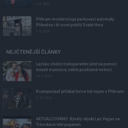
4. 8. 2026
Příbram modernizuje parkovací automaty.
Přibudou i tři nové poblíž Svaté Hory
3. 8. 2026
NEJČTENĚJŠÍ ČLÁNKY
Lazsko zřídilo transparentní účet na pomoc
mladé mamince, náhle postižené mrtvicí
14. 2. 2023
Krampuslauf přilákal tisíce lidí nejen z Příbrami
2. 12. 2016
AKTUALIZOVÁNO: Bývalý objekt Las Vegas na
Trhovkách lehl popelem