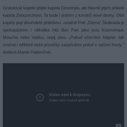
Gratulovat kapele přijde kapela Dexempo, ale hlavně jejich přátelé
kapela Znouzectnost. Ta bude i jedním z kmotrů nové desky. Obě
kapely pojí dlouholeté přátelství, ostatně Petr „Déma“ Škabrada je
spoluautorem i několika hitů Bon Pari jako jsou Kosmonaut,
Moucha nebo Vašku, nepij pivo.
„Pokud všechno klapne, tak
možná i některé naše písničky zazpíváme právě s našimi hosty,“
dodává Marek Halamíček.