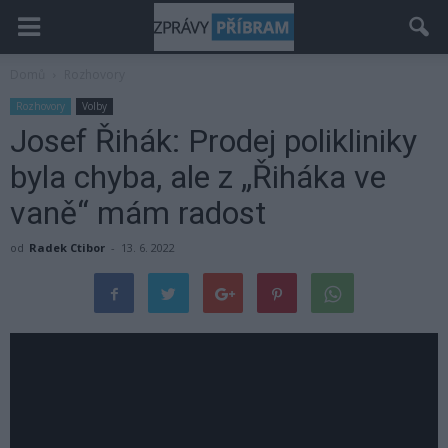
Domů
Rozhovory
Rozhovory
Volby
Josef Řihák: Prodej polikliniky
byla chyba, ale z „Řiháka ve
vaně“ mám radost
od
Radek Ctibor
-
13. 6. 2022