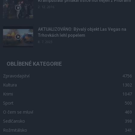
Krampuslauf přilákal tisíce lidí nejen z Příbrami
2. 12. 2016
AKTUALIZOVÁNO: Bývalý objekt Las Vegas na
Trhovkách lehl popelem
8. 7. 2023
OBLÍBENÉ KATEGORIE
Zpravodajství
4756
Kultura
1302
Krimi
1047
Sport
500
O čem se mluví
469
Sedlčansko
398
Rožmitálsko
341