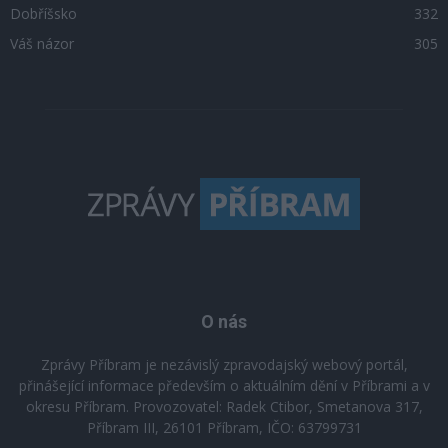
Dobříšsko
332
Váš názor
305
O nás
Zprávy Příbram je nezávislý zpravodajský webový portál,
přinášející informace především o aktuálním dění v Příbrami a v
okresu Příbram. Provozovatel: Radek Ctibor, Smetanova 317,
Příbram III, 26101 Příbram, IČO: 63799731