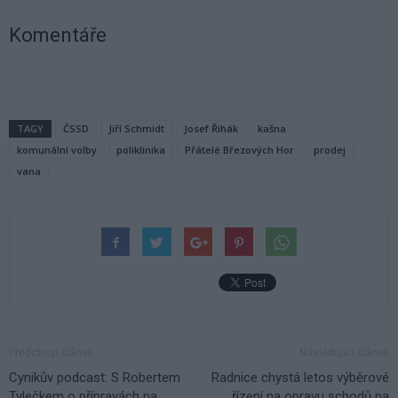
Komentáře
TAGY
ČSSD
Jiří Schmidt
Josef Řihák
kašna
komunální volby
poliklinika
Přátelé Březových Hor
prodej
vana
Předchozí článek
Následující článek
Cynikův podcast: S Robertem
Radnice chystá letos výběrové
Tylečkem o přípravách na
řízení na opravu schodů na