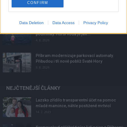
Obděnice vzpomínaly na filmovou legendu
CONFIRM
6. 8. 2026
Data Deletion
Data Access
Privacy Policy
Většina koupališť na Příbramsku nabízí výborné
podmínky. Horší voda je jen...
4. 8. 2026
Příbram modernizuje parkovací automaty.
Přibudou i tři nové poblíž Svaté Hory
3. 8. 2026
NEJČTENĚJŠÍ ČLÁNKY
Lazsko zřídilo transparentní účet na pomoc
mladé mamince, náhle postižené mrtvicí
14. 2. 2023