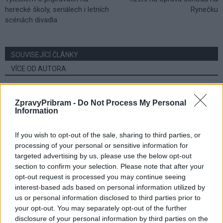
herecké školy, seriálech i letních
Rynečku
scénách divadla
SOUVISEJÍCÍ ČLÁNKY
VÍCE OD AUTORA
Vojtaano: Příbram je místo, kam se rád
ZpravyPribram -
Do Not Process My Personal
vracím
Information
Rozhovory
If you wish to opt-out of the sale, sharing to third parties, or
Daniel Rosenbaum potřeboval změnit
processing of your personal or sensitive information for
prostředí. Teď bude naším soupeřem,
targeted advertising by us, please use the below opt-out
říká jeho otec
section to confirm your selection. Please note that after your
Rozhovory
opt-out request is processed you may continue seeing
interest-based ads based on personal information utilized by
Přípravy na komunální a senátní volby
us or personal information disclosed to third parties prior to
začaly. Město zveřejnilo potřebné
your opt-out. You may separately opt-out of the further
formuláře
Volby
disclosure of your personal information by third parties on the