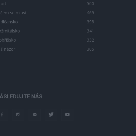
ort
500
 čem se mluví
469
edlčansko
398
ožmitálsko
341
obříšsko
332
áš názor
305
ÁSLEDUJTE NÁS