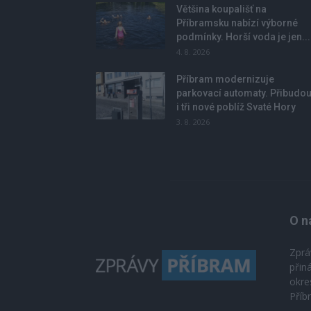
Většina koupališť na
Příbramsku nabízí výborné
podmínky. Horší voda je jen...
4. 8. 2026
Příbram modernizuje
parkovací automaty. Přibudo
i tři nové poblíž Svaté Hory
3. 8. 2026
O n
Zprá
přin
okre
Příb