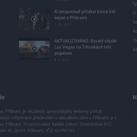
Sp
Krampuslauf přilákal tisíce lidí
O
nejen z Příbrami
S
2. 12. 2016
R
D
u
AKTUALIZOVÁNO: Bývalý objekt
Las Vegas na Trhovkách lehl
V
popelem
8. 7. 2023
ás
N
vy Příbram je nezávislý zpravodajský webový portál,
ášející informace především o aktuálním dění v Příbrami a v
su Příbram. Provozovatel: Radek Ctibor, Smetanova 317,
ram III, 26101 Příbram, IČO: 63799731