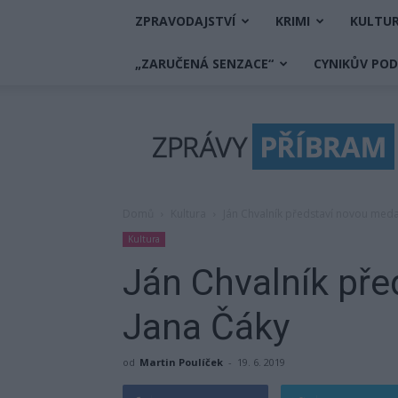
ZPRAVODAJSTVÍ
KRIMI
KULTU
„ZARUČENÁ SENZACE“
CYNIKŮV PO
Zprávy
Příbram
Domů
Kultura
Ján Chvalník představí novou medai
Kultura
Ján Chvalník pře
Jana Čáky
od
Martin Poulíček
-
19. 6. 2019