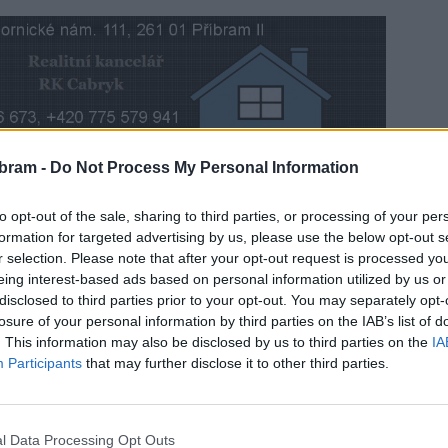
bram -
Do Not Process My Personal Information
k představí v rámci vernisáže své výstavy v Galerii
tní medaili, věnovanou k nedožitým devadesátinám Jana
to opt-out of the sale, sharing to third parties, or processing of your per
 od 17 hodin.
formation for targeted advertising by us, please use the below opt-out s
r selection. Please note that after your opt-out request is processed y
eing interest-based ads based on personal information utilized by us or
disclosed to third parties prior to your opt-out. You may separately opt-
losure of your personal information by third parties on the IAB’s list of
. This information may also be disclosed by us to third parties on the
IA
Participants
that may further disclose it to other third parties.
l Data Processing Opt Outs