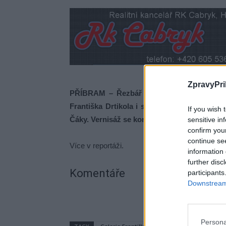
ZpravyPri
PŘÍBRAM – Řezbář a výtvarník Ján Chvalní
Františka Drtikola i svou nejnovější pamě
If you wish 
Čáky. Vernisáž se koná ve čtvrtek 20. června
sensitive in
confirm you
continue se
Více v reportáži.
information 
further disc
Komentáře
participants
Downstream 
Persona