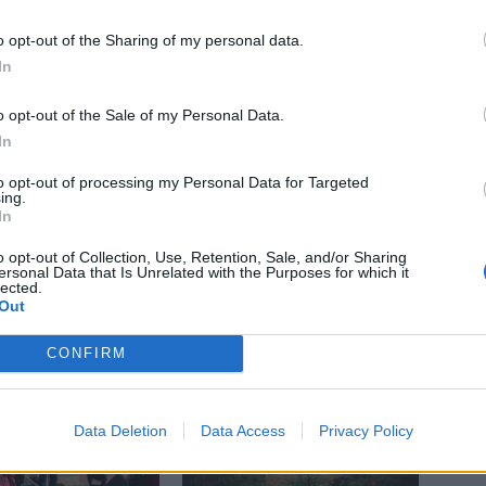
 Chvalník
jubileum
medaile
Příbram
vernisáž
o opt-out of the Sharing of my personal data.
In
o opt-out of the Sale of my Personal Data.
In
to opt-out of processing my Personal Data for Targeted
Následující článek
ing.
In
V pátek se bude debatovat o obchvatu, termín
však mnoha lidem nevyhovuje
o opt-out of Collection, Use, Retention, Sale, and/or Sharing
ersonal Data that Is Unrelated with the Purposes for which it
lected.
Out
CONFIRM
Data Deletion
Data Access
Privacy Policy