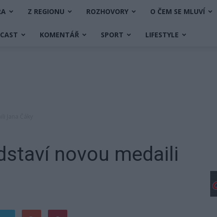
RA
Z REGIONU
ROZHOVORY
O ČEM SE MLUVÍ
DCAST
KOMENTÁŘ
SPORT
LIFESTYLE
li Jana Čáky
dstaví novou medaili