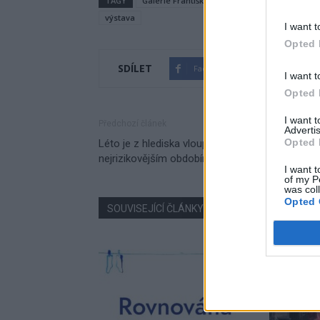
TAGY
Galerie Františka Drtikola
Jan Čáka
Ján
výstava
I want t
Opted 
SDÍLET
Facebook
Twitter
I want t
Opted 
I want 
Předchozí článek
Advertis
Opted 
Léto je z hlediska vloupání do domů a bytů
nejrizikovějším obdobím
I want t
of my P
was col
Opted 
SOUVISEJÍCÍ ČLÁNKY
VÍCE OD AUTORA