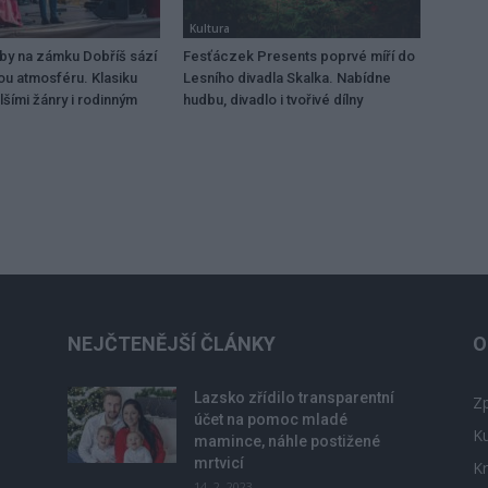
Kultura
dby na zámku Dobříš sází
Fesťáczek Presents poprvé míří do
ou atmosféru. Klasiku
Lesního divadla Skalka. Nabídne
lšími žánry i rodinným
hudbu, divadlo i tvořivé dílny
NEJČTENĚJŠÍ ČLÁNKY
O
Lazsko zřídilo transparentní
Zp
účet na pomoc mladé
Ku
mamince, náhle postižené
mrtvicí
Kr
14. 2. 2023