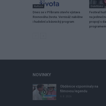
Kultura
Dobříšsko
Dnes se v Příbrami otevře výstava
Festival hu
Rovnováha života. Vernisáž nabídne
na jedinečn
i hudební a básnický program
propojí s da
programem
NOVINKY
Obděnice vzpomínaly na
filmovou legendu
6. 8. 2026