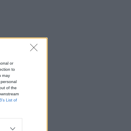
sonal or
ection to
ou may
 personal
out of the
 downstream
B’s List of