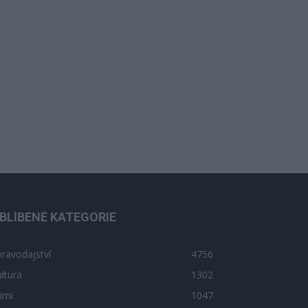
BLÍBENÉ KATEGORIE
ravodajství
4756
ltura
1302
imi
1047