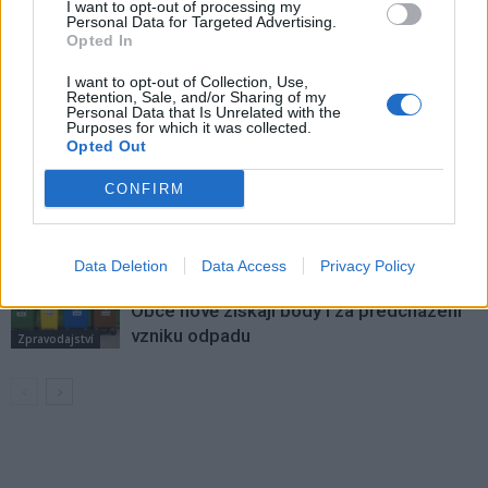
I want to opt-out of processing my
VÍCE OD AUTORA
Personal Data for Targeted Advertising.
Opted In
Většina koupališť na Příbramsku nabízí
I want to opt-out of Collection, Use,
Retention, Sale, and/or Sharing of my
výborné podmínky. Horší voda je jen na
Personal Data that Is Unrelated with the
Živohošti
Purposes for which it was collected.
Zpravodajství
Opted Out
Příbram modernizuje parkovací automaty.
CONFIRM
Přibudou i tři nové poblíž Svaté Hory
Zpravodajství
Data Deletion
Data Access
Privacy Policy
Středočeský kraj upravil pravidla soutěže.
Obce nově získají body i za předcházení
vzniku odpadu
Zpravodajství