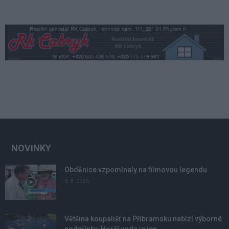
NOVINKY
Obděnice vzpomínaly na filmovou legendu
6. 8. 2026
Většina koupališť na Příbramsku nabízí výborné
podmínky. Horší voda je jen...