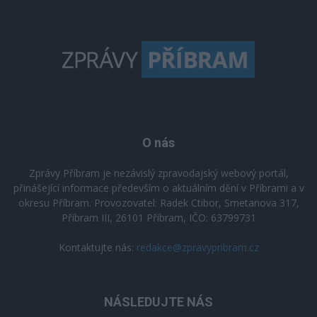
O nás
Zprávy Příbram je nezávislý zpravodajský webový portál,
přinášející informace především o aktuálním dění v Příbrami a v
okresu Příbram. Provozovatel: Radek Ctibor, Smetanova 317,
Příbram III, 26101 Příbram, IČO: 63799731
Kontaktujte nás:
redakce@zpravypribram.cz
NÁSLEDUJTE NÁS