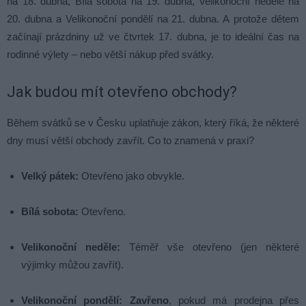
na 18. dubna, Bílá sobota na 19. dubna, Velikonoční neděle na
20. dubna a Velikonoční pondělí na 21. dubna. A protože dětem
začínají prázdniny už ve čtvrtek 17. dubna, je to ideální čas na
rodinné výlety – nebo větší nákup před svátky.
Jak budou mít otevřeno obchody?
Během svátků se v Česku uplatňuje zákon, který říká, že některé
dny musí větší obchody zavřít. Co to znamená v praxi?
Velký pátek:
Otevřeno jako obvykle.
Bílá sobota:
Otevřeno.
Velikonoční neděle:
Téměř vše otevřeno (jen některé
výjimky můžou zavřít).
Velikonoční pondělí:
Zavřeno
, pokud má prodejna přes