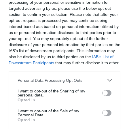
processing of your personal or sensitive information for
targeted advertising by us, please use the below opt-out
section to confirm your selection. Please note that after your
opt-out request is processed you may continue seeing
interest-based ads based on personal information utilized by
TAGY
obchody
otevřeno
Velikonoce
us or personal information disclosed to third parties prior to
your opt-out. You may separately opt-out of the further
disclosure of your personal information by third parties on the
IAB’s list of downstream participants. This information may
also be disclosed by us to third parties on the
IAB’s List of
Downstream Participants
that may further disclose it to other
third parties.
Personal Data Processing Opt Outs
Předchozí článek
Následující článek
I want to opt-out of the Sharing of my
Mistrovství ČR v šipkách se
Maturanti vystaví svá díla
personal data.
vrací do Příbrami. Kulturní dům
v Čajovně Na Zemi
Opted In
ožije třídenním turnajem
I want to opt-out of the Sale of my
Personal Data.
Opted In
SOUVISEJÍCÍ ČLÁNKY