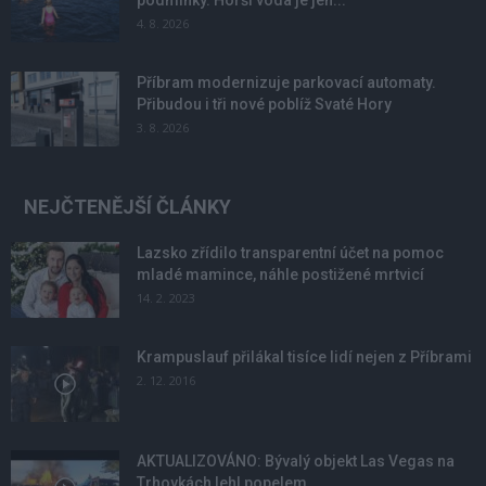
4. 8. 2026
Příbram modernizuje parkovací automaty.
Přibudou i tři nové poblíž Svaté Hory
3. 8. 2026
NEJČTENĚJŠÍ ČLÁNKY
Lazsko zřídilo transparentní účet na pomoc
mladé mamince, náhle postižené mrtvicí
14. 2. 2023
Krampuslauf přilákal tisíce lidí nejen z Příbrami
2. 12. 2016
AKTUALIZOVÁNO: Bývalý objekt Las Vegas na
Trhovkách lehl popelem