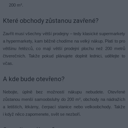
200 m².
Které obchody zůstanou zavřené?
Zavřít musí všechny větší prodejny – tedy klasické supermarkety
a hypermarkety, kam běžně chodíme na velký nákup. Platí to pro
většinu řetězců, co mají větší prodejní plochu než 200 metrů
čtverečních. Takže pokud plánujete doplnit lednici, udělejte to
včas.
A kde bude otevřeno?
Nebojte, úplně bez možností nákupu nebudete. Otevřené
zůstanou menší samoobsluhy do 200 m², obchody na nádražích
a letištích, lékárny, čerpací stanice nebo velkoobchody. Takže
i když něco zapomenete, svět se nezboří.