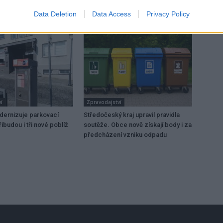
Data Deletion
Data Access
Privacy Policy
í
Zpravodajství
dernizuje parkovací
Středočeský kraj upravil pravidla
ibudou i tři nové poblíž
soutěže. Obce nově získají body i za
předcházení vzniku odpadu