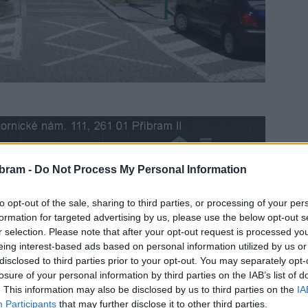
bram -
Do Not Process My Personal Information
to opt-out of the sale, sharing to third parties, or processing of your per
formation for targeted advertising by us, please use the below opt-out s
říbram na Zámečku bude z důvodu malování od středy
r selection. Please note that after your opt-out request is processed y
eing interest-based ads based on personal information utilized by us or
disclosed to third parties prior to your opt-out. You may separately opt-
losure of your personal information by third parties on the IAB’s list of
případně využít služeb informačního centra v Knihovně Jana
. This information may also be disclosed by us to third parties on the
IA
o,St 8.00-18.00 hod.
Participants
that may further disclose it to other third parties.