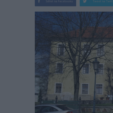
Sdílet na Facebooku
Tweet na Twit