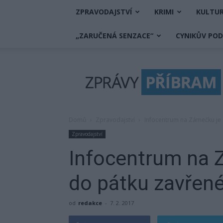
ZPRAVODAJSTVÍ
KRIMI
KULTU
„ZARUČENÁ SENZACE“
CYNIKŮV PO
Zprávy
Příbram
Domů
Zpravodajství
Infocentrum na Zámečku je 
Zpravodajství
Infocentrum na 
do pátku zavřen
od
redakce
-
7. 2. 2017