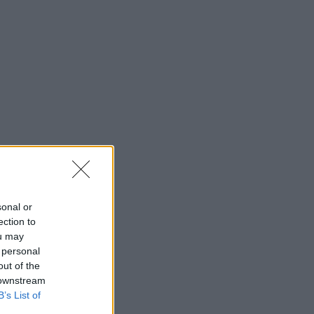
sonal or
ection to
ou may
 personal
out of the
 downstream
B’s List of