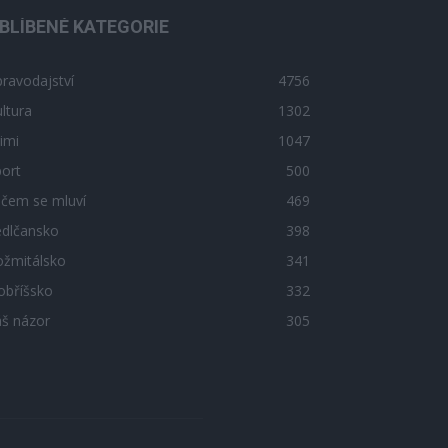
BLÍBENÉ KATEGORIE
ravodajství
4756
ltura
1302
imi
1047
ort
500
 čem se mluví
469
edlčansko
398
ožmitálsko
341
obříšsko
332
áš názor
305