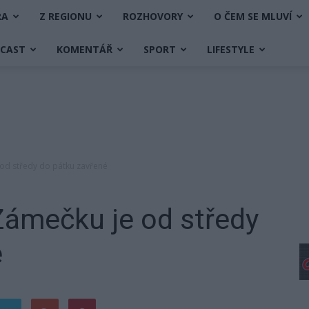
RA
Z REGIONU
ROZHOVORY
O ČEM SE MLUVÍ
DCAST
KOMENTÁŘ
SPORT
LIFESTYLE
od středy do pátku zavřené
Zámečku je od středy
é