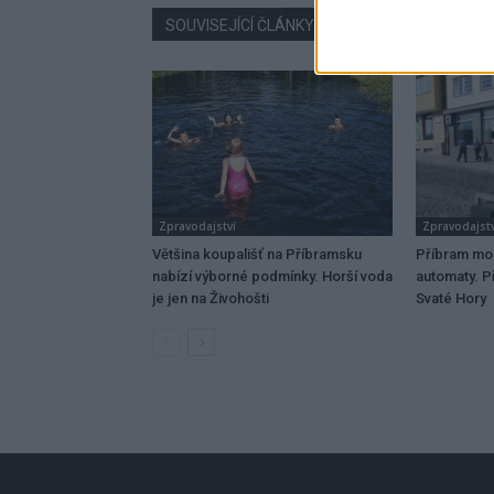
SOUVISEJÍCÍ ČLÁNKY
VÍCE OD AUTORA
Zpravodajství
Zpravodajstv
Většina koupališť na Příbramsku
Příbram mo
nabízí výborné podmínky. Horší voda
automaty. Př
je jen na Živohošti
Svaté Hory