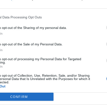
l Data Processing Opt Outs
o opt-out of the Sharing of my personal data.
In
ovna
malování
náměstí
Příbram
služby
TGM
o opt-out of the Sale of my Personal Data.
In
to opt-out of processing my Personal Data for Targeted
ing.
In
o opt-out of Collection, Use, Retention, Sale, and/or Sharing
ersonal Data that Is Unrelated with the Purposes for which it
lected.
Následující článek
Out
V březnu začne oprava mostu na Skalce,
zkomplikuje to cestu do Prahy a zpět
CONFIRM