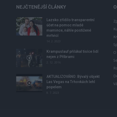
NEJČTENĚJŠÍ ČLÁNKY
O
Lazsko zřídilo transparentní
Zp
účet na pomoc mladé
Ku
mamince, náhle postižené
mrtvicí
Kr
14. 2. 2023
Sp
Krampuslauf přilákal tisíce lidí
O
nejen z Příbrami
S
2. 12. 2016
R
D
u
AKTUALIZOVÁNO: Bývalý objekt
Las Vegas na Trhovkách lehl
V
popelem
8. 7. 2023