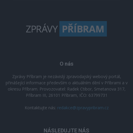
O nás
Zprávy Příbram je nezávislý zpravodajský webový portál,
přinášející informace především o aktuálním dění v Příbrami a v
okresu Příbram. Provozovatel: Radek Ctibor, Smetanova 317,
Příbram III, 26101 Příbram, IČO: 63799731
Kontaktujte nás:
redakce@zpravypribram.cz
NÁSLEDUJTE NÁS