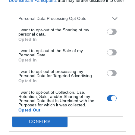
Downstream Participants
that may further disclose it to other
SOUVISEJÍCÍ ČLÁNKY
third parties.
VÍCE OD AUTORA
Personal Data Processing Opt Outs
Dnes se v Příbrami otevře výstava
I want to opt-out of the Sharing of my
Rovnováha života. Vernisáž nabídne
personal data.
i hudební a básnický program
Opted In
Kultura
I want to opt-out of the Sale of my
Festival hudby na zámku Dobříš sází na
Personal Data.
Opted In
jedinečnou atmosféru. Klasiku propojí
s dalšími žánry i rodinným programem
Dobříšsko
I want to opt-out of processing my
Personal Data for Targeted Advertising.
Opted In
Fesťáczek Presents poprvé míří do
Lesního divadla Skalka. Nabídne hudbu,
I want to opt-out of Collection, Use,
divadlo i tvořivé dílny
Retention, Sale, and/or Sharing of my
Kultura
Personal Data that Is Unrelated with the
Purposes for which it was collected.
Opted Out
CONFIRM