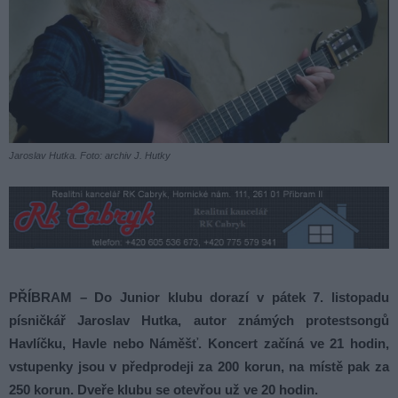
Jaroslav Hutka. Foto: archiv J. Hutky
PŘÍBRAM – Do Junior klubu dorazí v pátek 7. listopadu
písničkář Jaroslav Hutka, autor známých protestsongů
Havlíčku, Havle nebo Náměšť. Koncert začíná ve 21 hodin,
vstupenky jsou v předprodeji za 200 korun, na místě pak za
250 korun. Dveře klubu se otevřou už ve 20 hodin.