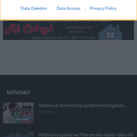
Data Deletion
Data Access
Privacy Policy
NOVINKY
Obděnice vzpomínaly na filmovou legendu
6. 8. 2026
Většina koupališť na Příbramsku nabízí výborné