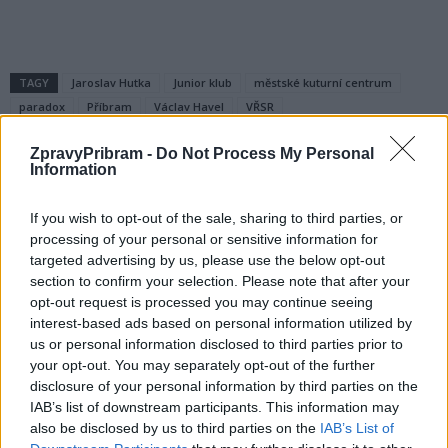
TAGY
Jaroslav Hutka
Junior klub
městské kuturní centrum
paradox
Příbram
Václav Havel
VŘSR
ZpravyPribram -
Do Not Process My Personal
Information
If you wish to opt-out of the sale, sharing to third parties, or
processing of your personal or sensitive information for
targeted advertising by us, please use the below opt-out
section to confirm your selection. Please note that after your
opt-out request is processed you may continue seeing
Předchozí článek
Následující článek
interest-based ads based on personal information utilized by
Konec plánů na parkovací dům
Dnes odpoledne se opět sejdou
us or personal information disclosed to third parties prior to
v Milínské? Zastupitelé budou
zastupitelé Příbrami
your opt-out. You may separately opt-out of the further
řešit zrušení memoranda
disclosure of your personal information by third parties on the
IAB’s list of downstream participants. This information may
also be disclosed by us to third parties on the
IAB’s List of