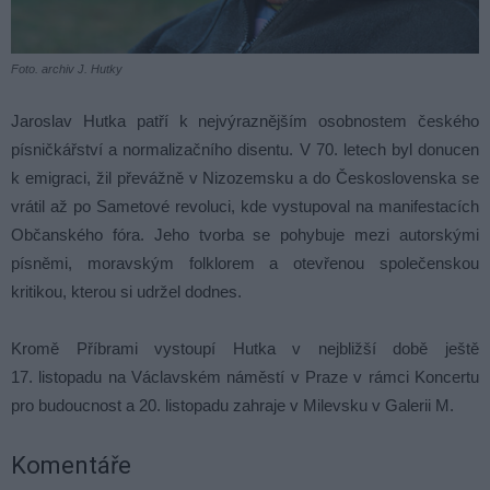
Foto. archiv J. Hutky
Jaroslav Hutka patří k nejvýraznějším osobnostem českého
písničkářství a normalizačního disentu. V 70. letech byl donucen
k emigraci, žil převážně v Nizozemsku a do Československa se
vrátil až po Sametové revoluci, kde vystupoval na manifestacích
Občanského fóra. Jeho tvorba se pohybuje mezi autorskými
písněmi, moravským folklorem a otevřenou společenskou
kritikou, kterou si udržel dodnes.
Kromě Příbrami vystoupí Hutka v nejbližší době ještě
17. listopadu na Václavském náměstí v Praze v rámci Koncertu
pro budoucnost a 20. listopadu zahraje v Milevsku v Galerii M.
Komentáře