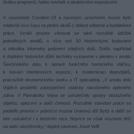
škálou programů, řadou novinek a atraktivními expozicemi.
V souvislosti Covidem-19 a nuceným uzavřením muzeí bylo
relativně více času na plnění úkolů z oblasti odborné a badatelské
práce. Vznikl prostor věnovat se také rozsáhlé údržbě
jednotlivých areálů, s více než 50 historickými budovami
a několika kilometry podzemí zdejších dolů. Došlo například
k doplnění historické důlní techniky vystavené v plenéru v areálu
Ševčinského dolu, k opravě funkčního hornického vláčku,
k inovaci interiérových expozic, k modernizaci depozitářů,
pracoviště ekonomického úseku a IT specialisty.
„V areálu dolu
Vojtěch proběhlo zabezpečení staticky narušeného opěrného
zdiva. V Památníku Vojna se uskutečnily opravy obslužného
objektu, oplocení a další činnosti. Rozsáhlé stavební práce se
podařilo provést v pobočce muzea Uranový důl Bytíz a další se
tam uskuteční i v letošním roce. Nejvíce se však muzeum těší
na další návštěvníky,“
doplnil závěrem Josef Velfl.