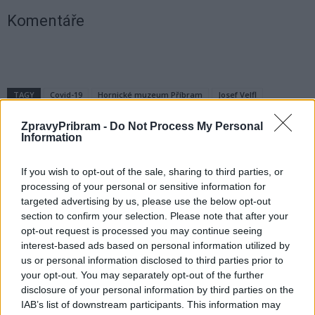
Komentáře
TAGY
Covid-19
Hornické muzeum Příbram
Josef Velfl
návštěvnost
ZpravyPribram -
Do Not Process My Personal
Information
If you wish to opt-out of the sale, sharing to third parties, or
processing of your personal or sensitive information for
targeted advertising by us, please use the below opt-out
section to confirm your selection. Please note that after your
opt-out request is processed you may continue seeing
interest-based ads based on personal information utilized by
Předchozí článek
Následující článek
us or personal information disclosed to third parties prior to
Starosta se mýlil, semafor patří
Solární lampy z Flusárny se
your opt-out. You may separately opt-out of the further
městu a nikoli ŘSD, město
přesunou jinam, starosta uznal
disclosure of your personal information by third parties on the
pracuje na jeho opravě
jejich nefunkčnost
IAB’s list of downstream participants. This information may