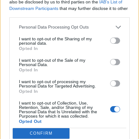
also be disclosed by us to third parties on the
IAB’s List of
Downstream Participants
that may further disclose it to other
third parties.
SOUVISEJÍCÍ ČLÁNKY
VÍCE OD AUTORA
Personal Data Processing Opt Outs
I want to opt-out of the Sharing of my
Většina koupališť na Příbramsku nabízí
personal data.
Opted In
výborné podmínky. Horší voda je jen na
Živohošti
Zpravodajství
I want to opt-out of the Sale of my
Personal Data.
Opted In
Příbram modernizuje parkovací automaty.
Přibudou i tři nové poblíž Svaté Hory
I want to opt-out of processing my
Personal Data for Targeted Advertising.
Zpravodajství
Opted In
Středočeský kraj upravil pravidla soutěže.
I want to opt-out of Collection, Use,
Retention, Sale, and/or Sharing of my
Obce nově získají body i za předcházení
Personal Data that Is Unrelated with the
vzniku odpadu
Purposes for which it was collected.
Zpravodajství
Opted Out
CONFIRM