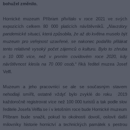
bohužel změnilo.
Hornické muzeum Příbram přivítalo v roce 2021 ve svých
expozicích celkem 80 000 platících návštěvníků.
„Navzdory
pandemické situaci, která způsobila, že až do května muselo být
muzeum pro veřejnost uzavřené, se nakonec podařilo přilákat
tento relativně vysoký počet zájemců o kulturu. Bylo to zhruba
o 10 000 více, než v prvním covidovém roce 2020, kdy
návštěvnost klesla na 70 000 osob,“
říká ředitel muzea Josef
Velfl.
Muzeum a jeho pracovníci se ale se současným stavem
nehodlají smířit, ostatně vždyť bylo zvyklé do roku 2019
každoročně registrovat více než 100 000 turistů a tak podle slov
ředitele Josefa Velfla se i v letošním roce bude Hornické muzeum
Příbram bude snažit, pokud to okolnosti dovolí, oslovit další
milovníky historie hornictví a technických památek s pestrou