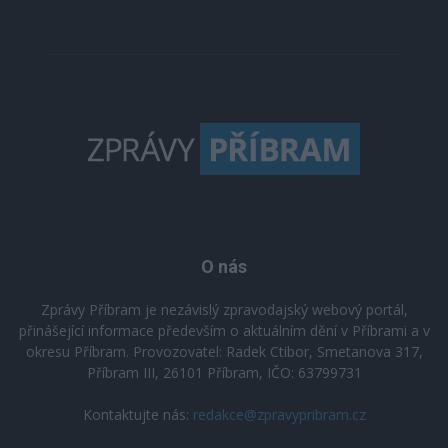
O nás
Zprávy Příbram je nezávislý zpravodajský webový portál,
přinášející informace především o aktuálním dění v Příbrami a v
okresu Příbram. Provozovatel: Radek Ctibor, Smetanova 317,
Příbram III, 26101 Příbram, IČO: 63799731
Kontaktujte nás:
redakce@zpravypribram.cz