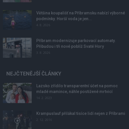
Většina koupališť na Příbramsku nabízí výborné
podmínky. Horší voda je jen...
4. 8. 2026
Příbram modernizuje parkovací automaty.
Přibudou i tři nové poblíž Svaté Hory
3. 8. 2026
NEJČTENĚJŠÍ ČLÁNKY
Lazsko zřídilo transparentní účet na pomoc
mladé mamince, náhle postižené mrtvicí
14. 2. 2023
Krampuslauf přilákal tisíce lidí nejen z Příbrami
2. 12. 2016