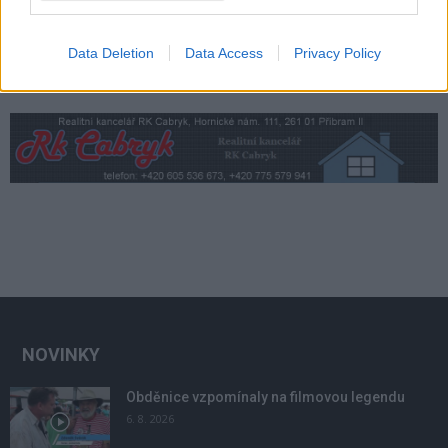
Data Deletion
Data Access
Privacy Policy
NOVINKY
Obděnice vzpomínaly na filmovou legendu
6. 8. 2026