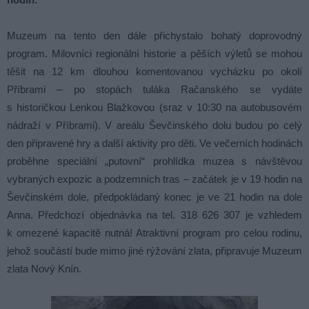
Muzeum na tento den dále přichystalo bohatý doprovodný
program. Milovníci regionální historie a pěších výletů se mohou
těšit na 12 km dlouhou komentovanou vycházku po okolí
Příbrami – po stopách tuláka Račanského se vydáte
s historičkou Lenkou Blažkovou (sraz v 10:30 na autobusovém
nádraží v Příbrami). V areálu Ševčinského dolu budou po celý
den připravené hry a další aktivity pro děti. Ve večerních hodinách
proběhne speciální „putovní“ prohlídka muzea s návštěvou
vybraných expozic a podzemních tras – začátek je v 19 hodin na
Ševčinském dole, předpokládaný konec je ve 21 hodin na dole
Anna. Předchozí objednávka na tel. 318 626 307 je vzhledem
k omezené kapacitě nutná! Atraktivní program pro celou rodinu,
jehož součástí bude mimo jiné rýžování zlata, připravuje Muzeum
zlata Nový Knín.