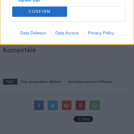
tajenku v něm ukrytou.
CONFIRM
Stanislava Moravcová,
Data Deletion
Data Access
Privacy Policy
Hornické muzeum Příbram
Komentáře
TAGY
Dny evropského dědictví
Hornické muzeum Příbram