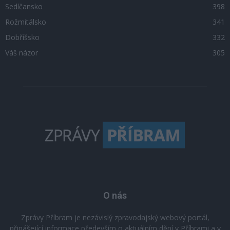
Sedlčansko
398
Rožmitálsko
341
Dobříšsko
332
Váš názor
305
O nás
Zprávy Příbram je nezávislý zpravodajský webový portál,
přinášející informace především o aktuálním dění v Příbrami a v