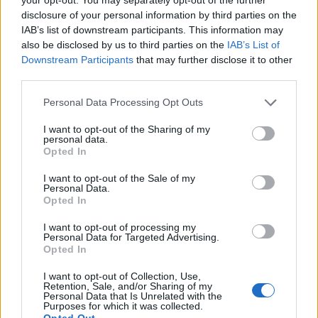
disclosure of your personal information by third parties on the
IAB’s list of downstream participants. This information may
also be disclosed by us to third parties on the
IAB’s List of
Downstream Participants
that may further disclose it to other
third parties.
Personal Data Processing Opt Outs
I want to opt-out of the Sharing of my
personal data.
Den plný zábavy v Muzeu zlata Nový Knín
Opted In
Při příležitosti Dnů evropského dědictví bude Muzeum zlata
I want to opt-out of the Sale of my
Personal Data.
stejně jako všechny ostatní areály a pobočky Hornického muzea
Opted In
Příbram otevřeno za symbolické vstupné 1 Kč. A co dalšího zde
I want to opt-out of processing my
kromě prohlídky expozice zažijete? Můžete si vyzkoušet
Personal Data for Targeted Advertising.
Opted In
rýžování zlata, ve výtvarné dílně namalovat obrázky permoníků,
luštit a hledat v expozici odpovědi na otázky. Pro zájemce budou
I want to opt-out of Collection, Use,
Retention, Sale, and/or Sharing of my
připravené brožurky s průvodcem po městě – pokud počasí
Personal Data that Is Unrelated with the
dovolí, můžete spolu s ním vyrazit na procházku a zkusit vyluštit
Purposes for which it was collected.
Opted Out