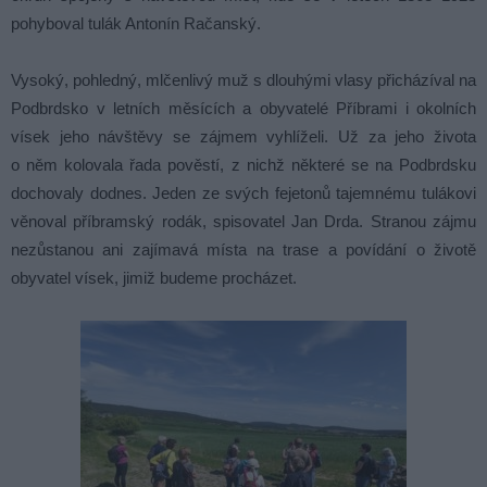
pohyboval tulák Antonín Račanský.
Vysoký, pohledný, mlčenlivý muž s dlouhými vlasy přicházíval na
Podbrdsko v letních měsících a obyvatelé Příbrami i okolních
vísek jeho návštěvy se zájmem vyhlíželi. Už za jeho života
o něm kolovala řada pověstí, z nichž některé se na Podbrdsku
dochovaly dodnes. Jeden ze svých fejetonů tajemnému tulákovi
věnoval příbramský rodák, spisovatel Jan Drda. Stranou zájmu
nezůstanou ani zajímavá místa na trase a povídání o životě
obyvatel vísek, jimiž budeme procházet.