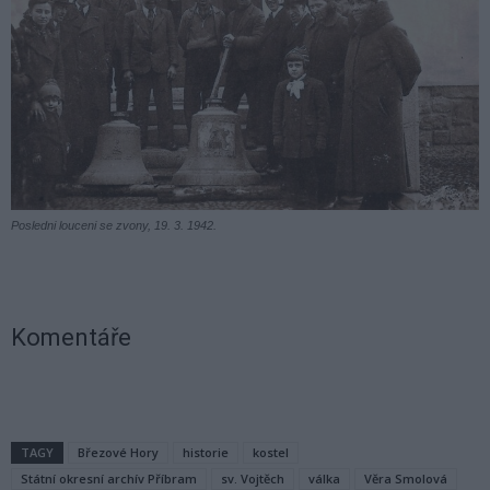
Posledni louceni se zvony, 19. 3. 1942.
Komentáře
TAGY
Březové Hory
historie
kostel
Státní okresní archív Příbram
sv. Vojtěch
válka
Věra Smolová