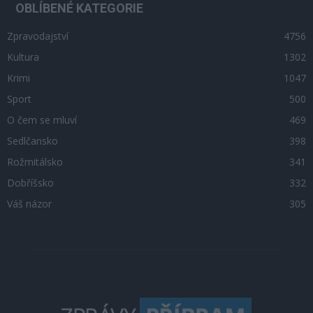
OBLÍBENÉ KATEGORIE
Zpravodajství
4756
Kultura
1302
Krimi
1047
Sport
500
O čem se mluví
469
Sedlčansko
398
Rožmitálsko
341
Dobříšsko
332
Váš názor
305