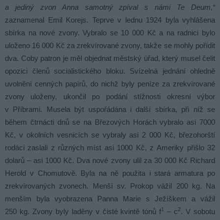
a jediný zvon Anna samotný zpíval s námi Te Deum,“
zaznamenal Emil Korejs. Teprve v lednu 1924 byla vyhlášena
sbírka na nové zvony. Vybralo se 10 000 Kč a na radnici bylo
uloženo 16 000 Kč za zrekvírované zvony, takže se mohly pořídit
dva. Coby patron je měl objednat městský úřad, který musel čelit
opozici členů socialistického bloku. Svízelná jednání ohledně
uvolnění cenných papírů, do nichž byly peníze za zrekvírované
zvony uloženy, ukončil po podání stížnosti okresní výbor
v Příbrami. Musela být uspořádána i další sbírka, při níž se
během čtrnácti dnů se na Březových Horách vybralo asi 7000
Kč, v okolních vesnicích se vybraly asi 2 000 Kč, březohorští
rodáci zaslali z různých míst asi 1000 Kč, z Ameriky přišlo 32
dolarů – asi 1000 Kč. Dva nové zvony ulil za 30 000 Kč Richard
Herold v Chomutově. Byla na ně použita i stará armatura po
zrekvírovaných zvonech. Menší sv. Prokop vážil 200 kg. Na
menším byla vyobrazena Panna Marie s Ježíškem a vážil
1
2
250 kg. Zvony byly laděny v čisté kvintě tónů f
– c
. V sobotu