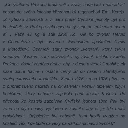
„Co svatému Prokopu krutá válka vzala, naše láska nahradila,“
napsal do svého fotoalba březohorský regenschori Emil Korejs.
„Z výtěžku slavnosti a z daru přátel Cyrilské jednoty byl pro
kostelíček sv. Prokopa zakoupen nový zvon se smluvním tónem
2
a
. Vážil 43 kg a stál 1260 Kč. Ulil ho zvonař Herold
v Chomutově a byl zasvěcen slovanským apoštolům Cyrilu
a Metodějovi. Osamělý starý zvonek „veterán“, který svým
smutným hláskem sám oslavoval vždy svátek milého svatého
Prokopa, dostal věrného druha, aby v duetu a veseleji mohli zvát
naše dobré havíře i ostatní věrný lid do našeho starobylého
svatoprokopského kostelíčku. Zvon byl 26. srpna 1926 přivezen
z příbramského nádraží na okrášleném vozíku taženém bílým
koníčkem, který ochotně zapůjčila paní Josefa Kášová. Při
příchodu ke kostelu zazpívala Cyrilská jednota sbor. Pak byl
zvon na čtyři hodiny vystaven v kostele, aby si jej lidé mohli
prohlédnout. Odpoledne byl ochotně třemi havíři vytažen na
kostelní věž, kde bude na věky památkou na naši slavnost.“