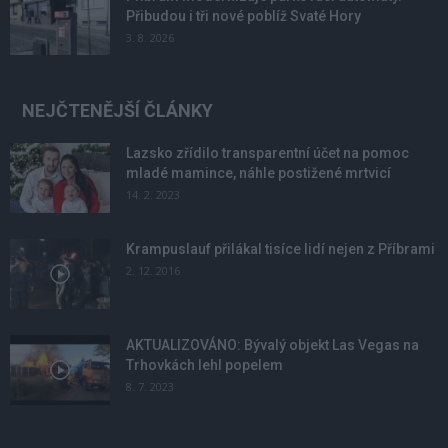
Přibudou i tři nové poblíž Svaté Hory
3. 8. 2026
NEJČTENĚJŠÍ ČLÁNKY
Lazsko zřídilo transparentní účet na pomoc
mladé mamince, náhle postižené mrtvicí
14. 2. 2023
Krampuslauf přilákal tisíce lidí nejen z Příbrami
2. 12. 2016
AKTUALIZOVÁNO: Bývalý objekt Las Vegas na
Trhovkách lehl popelem
8. 7. 2023