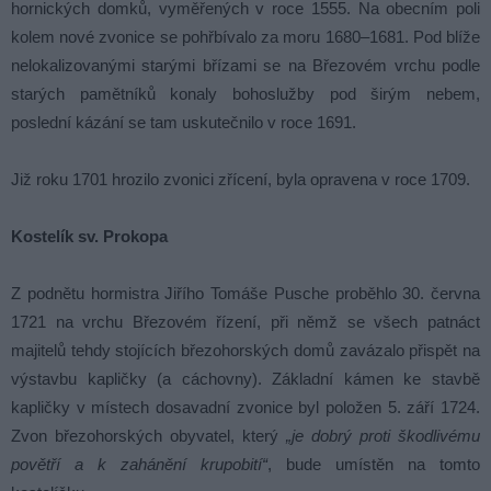
hornických domků, vyměřených v roce 1555. Na obecním poli
kolem nové zvonice se pohřbívalo za moru 1680–1681. Pod blíže
nelokalizovanými starými břízami se na Březovém vrchu podle
starých pamětníků konaly bohoslužby pod širým nebem,
poslední kázání se tam uskutečnilo v roce 1691.
Již roku 1701 hrozilo zvonici zřícení, byla opravena v roce 1709.
Kostelík sv. Prokopa
Z podnětu hormistra Jiřího Tomáše Pusche proběhlo 30. června
1721 na vrchu Březovém řízení, při němž se všech patnáct
majitelů tehdy stojících březohorských domů zavázalo přispět na
výstavbu kapličky (a cáchovny). Základní kámen ke stavbě
kapličky v místech dosavadní zvonice byl položen 5. září 1724.
Zvon březohorských obyvatel, který
„je dobrý proti škodlivému
povětří a k zahánění krupobití“
, bude umístěn na tomto