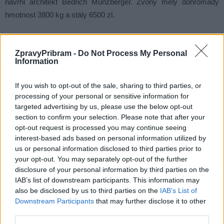
navrhl architekt Bedřich Münzberger. Zvony měly dohromady
hmotnost 3800 kg a stály 6500 zl.
ZpravyPribram -
Do Not Process My Personal
Information
If you wish to opt-out of the sale, sharing to third parties, or
processing of your personal or sensitive information for
targeted advertising by us, please use the below opt-out
section to confirm your selection. Please note that after your
opt-out request is processed you may continue seeing
interest-based ads based on personal information utilized by
us or personal information disclosed to third parties prior to
your opt-out. You may separately opt-out of the further
disclosure of your personal information by third parties on the
Arcibiskup František Kordač světí nové zvony v roce 1924.
IAB’s list of downstream participants. This information may
also be disclosed by us to third parties on the
IAB’s List of
Slavnost zavěšení zvonů na kostel se konala 28. listopadu 1888.
Downstream Participants
that may further disclose it to other
Poprvé se jimi zvonilo 7. prosince 1888.
„Radostné nadšení bylo
third parties.
zříti ve tvářích všech osadníků, když velebný jejich hlas ozval se