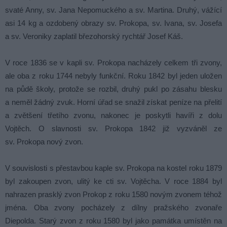
svaté Anny, sv. Jana Nepomuckého a sv. Martina. Druhý, vážící
asi 14 kg a ozdobený obrazy sv. Prokopa, sv. Ivana, sv. Josefa
a sv. Veroniky zaplatil březohorský rychtář Josef Káš.
V roce 1836 se v kapli sv. Prokopa nacházely celkem tři zvony,
ale oba z roku 1744 nebyly funkční. Roku 1842 byl jeden uložen
na půdě školy, protože se rozbil, druhý pukl po zásahu blesku
a neměl žádný zvuk. Horní úřad se snažil získat peníze na přelití
a zvětšení třetího zvonu, nakonec je poskytli havíři z dolu
Vojtěch. O slavnosti sv. Prokopa 1842 již vyzváněl ze
sv. Prokopa nový zvon.
V souvislosti s přestavbou kaple sv. Prokopa na kostel roku 1879
byl zakoupen zvon, ulitý ke cti sv. Vojtěcha. V roce 1884 byl
nahrazen prasklý zvon Prokop z roku 1580 novým zvonem téhož
jména. Oba zvony pocházely z dílny pražského zvonaře
Diepolda. Starý zvon z roku 1580 byl jako památka umístěn na