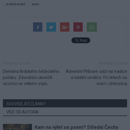
zrekvírování
zvon
Předchozí článek
Následující článek
Derniéra Brdského běžeckého
Adventní Příbram sází na tradice
poháru: Závodníci ukončili
a lokální umělce: Po letech se
sezónu ve velkém stylu
vrací i ohňostroj
SOUVISEJÍCÍ ČLÁNKY
VÍCE OD AUTORA
Kam na výlet se psem? Střední Čechy