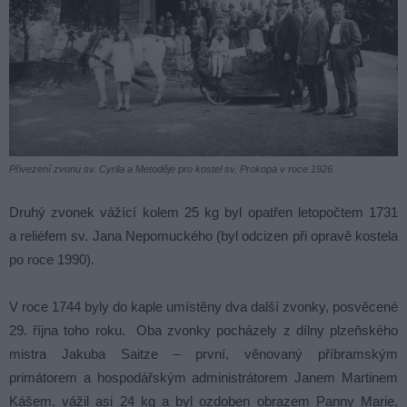
Přivezení zvonu sv. Cyrila a Metoděje pro kostel sv. Prokopa v roce 1926.
Druhý zvonek vážící kolem 25 kg byl opatřen letopočtem 1731
a reliéfem sv. Jana Nepomuckého (byl odcizen při opravě kostela
po roce 1990).
V roce 1744 byly do kaple umístěny dva další zvonky, posvěcené
29. října toho roku. Oba zvonky pocházely z dílny plzeňského
mistra Jakuba Saitze – první, věnovaný příbramským
primátorem a hospodářským administrátorem Janem Martinem
Kášem, vážil asi 24 kg a byl ozdoben obrazem Panny Marie,