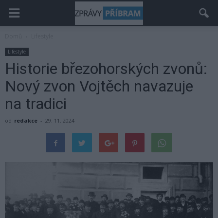
Domů
Lifestyle
Lifestyle
Historie březohorských zvonů:
Nový zvon Vojtěch navazuje
na tradici
od
redakce
-
29. 11. 2024