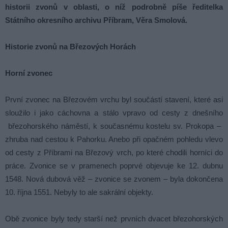
historii zvonů v oblasti, o níž podrobně píše ředitelka
Státního okresního archivu Příbram, Věra Smolová.
Historie zvonů na Březových Horách
Horní zvonec
První zvonec na Březovém vrchu byl součástí stavení, které asi
sloužilo i jako cáchovna a stálo vpravo od cesty z dnešního
březohorského náměstí, k současnému kostelu sv. Prokopa –
zhruba nad cestou k Pahorku. Anebo při opačném pohledu vlevo
od cesty z Příbrami na Březový vrch, po které chodili horníci do
práce. Zvonice se v pramenech poprvé objevuje ke 12. dubnu
1548. Nová dubová věž – zvonice se zvonem – byla dokončena
10. října 1551. Nebyly to ale sakrální objekty.
Obě zvonice byly tedy starší než prvních dvacet březohorských