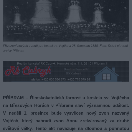
Přivezení nových zvonů pro kostel sv. Vojtěcha 28. listopadu 1888. Foto: Státní okresní
archiv Příbram
PŘÍBRAM – Římskokatolická farnost u kostela sv. Vojtěcha
na Březových Horách v Příbrami slaví významnou událost.
V neděli 1. prosince bude vysvěcen nový zvon nazvaný
Vojtěch, který nahradí zvon Annu zrekvírovaný za druhé
světové války. Tento akt navazuje na dlouhou a pohnutou