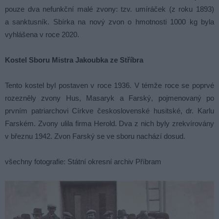
pouze dva nefunkční malé zvony: tzv. umíráček (z roku 1893)
a sanktusník. Sbírka na nový zvon o hmotnosti 1000 kg byla
vyhlášena v roce 2020.
Kostel Sboru Mistra Jakoubka ze Stříbra
Tento kostel byl postaven v roce 1936. V témže roce se poprvé
rozezněly zvony Hus, Masaryk a Farský, pojmenovaný po
prvním patriarchovi Církve československé husitské, dr. Karlu
Farském. Zvony ulila firma Herold. Dva z nich byly zrekvírovány
v březnu 1942. Zvon Farský se ve sboru nachází dosud.
všechny fotografie: Státní okresní archiv Příbram