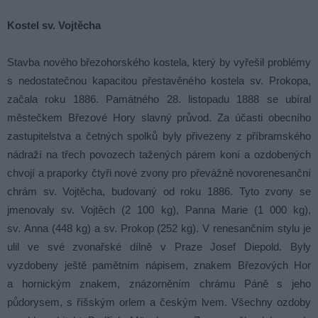
Kostel sv. Vojtěcha
Stavba nového březohorského kostela, který by vyřešil problémy
s nedostatečnou kapacitou přestavěného kostela sv. Prokopa,
začala roku 1886. Památného 28. listopadu 1888 se ubíral
městečkem Březové Hory slavný průvod. Za účasti obecního
zastupitelstva a četných spolků byly přivezeny z příbramského
nádraží na třech povozech tažených párem koní a ozdobených
chvojí a praporky čtyři nové zvony pro převážně novorenesanční
chrám sv. Vojtěcha, budovaný od roku 1886. Tyto zvony se
jmenovaly sv. Vojtěch (2 100 kg), Panna Marie (1 000 kg),
sv. Anna (448 kg) a sv. Prokop (252 kg). V renesančním stylu je
ulil ve své zvonařské dílně v Praze Josef Diepold. Byly
vyzdobeny ještě pamětním nápisem, znakem Březových Hor
a hornickým znakem, znázorněním chrámu Páně s jeho
půdorysem, s říšským orlem a českým lvem. Všechny ozdoby