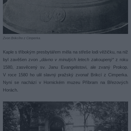
Zvon Brikcího z Cimperka.
Kaple s tříbokým presbytářem měla na střeše lodi věžičku, na niž
byl zavěšen zvon
„dávno v minulých letech zakoupený“
z roku
1580, zasvěcený sv. Janu Evangelistovi, ale zvaný Prokop.
V roce 1580 ho ulil slavný pražský zvonař Brikcí z Cimperka.
Nyní se nachází v Hornickém muzeu Příbram na Březových
Horách.