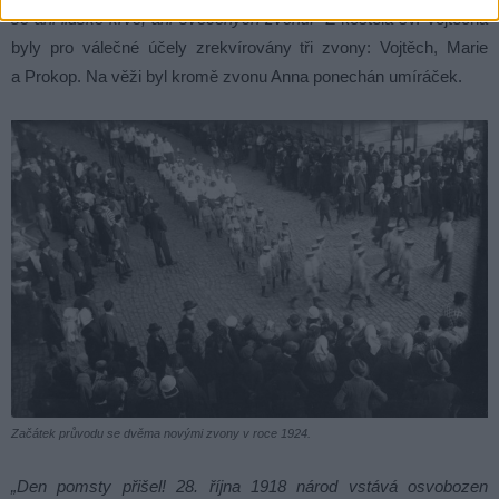
se ani lidské krve, ani svěcených zvonů.“
Z kostela sv. Vojtěcha
byly pro válečné účely zrekvírovány tři zvony: Vojtěch, Marie
a Prokop. Na věži byl kromě zvonu Anna ponechán umíráček.
Začátek průvodu se dvěma novými zvony v roce 1924.
„Den pomsty přišel! 28. října 1918 národ vstává osvobozen