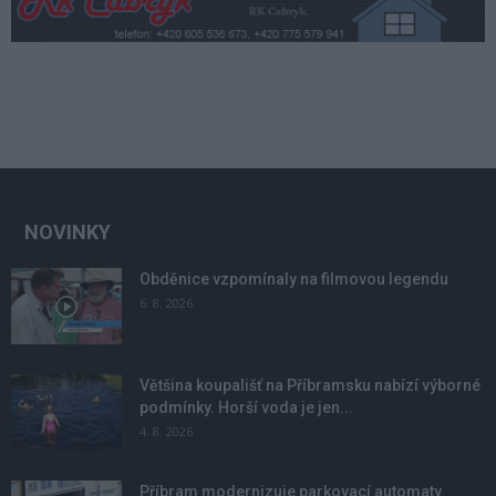
NOVINKY
Obděnice vzpomínaly na filmovou legendu
6. 8. 2026
Většina koupališť na Příbramsku nabízí výborné
podmínky. Horší voda je jen...
4. 8. 2026
Příbram modernizuje parkovací automaty.