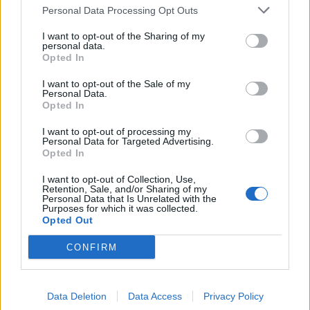
Personal Data Processing Opt Outs
z věže. Byli jsme hrdými na naše zvony, neboť takových nemělo
celé daleké okolí.“
I want to opt-out of the Sharing of my
personal data.
Opted In
Benedikce (požehnání) dostavěného chrámu se konala 13. října
I want to opt-out of the Sale of my
1889, od tohoto dne se v něm konaly pravidelné bohoslužby. Dne
Personal Data.
21. září 1890 kostel vysvětil arcibiskup František de Paula hrabě
Opted In
Schönborn. V roce 1893 přibyly pro hodinový stroj dva zvony jako
I want to opt-out of processing my
cymbály a zvon umíráček.
Personal Data for Targeted Advertising.
Opted In
O vigilii slavnosti sv. Václava 1916 přijela na Březové Hory rota
I want to opt-out of Collection, Use,
Retention, Sale, and/or Sharing of my
vojáků s kladivy, dláty a vrkadly.
„Zvony se rozezvučely. Proč
Personal Data that Is Unrelated with the
Purposes for which it was collected.
zvoní? Ne pro oslavu Boha? Ne! Vždyť všichni pláčeme. Zvony
Opted Out
se s námi loučí – znějí naposled. Za chvíli bylo slyšet rány, ozývá
CONFIRM
se po delším vzdorování sten – a kus po kuse odpadával z jejich
těl. Ve dnech 27. až 27. září zvony rozbili. Jejich hlas dozněl
nekonečným nářkem v daleký vesmír, kde lkal a žaloval, prose
Data Deletion
Data Access
Privacy Policy
Boha o pomstu. Rakouský militarismus a válečný moloch nebál