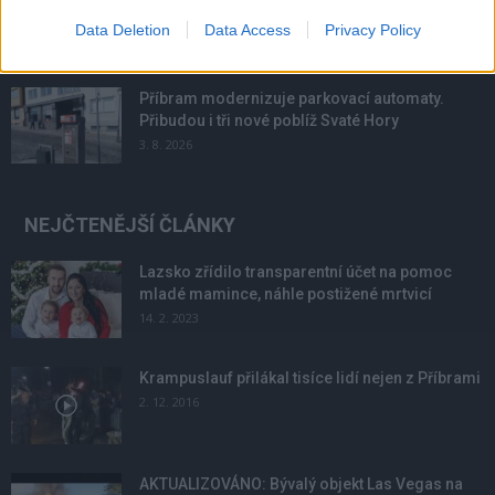
podmínky. Horší voda je jen...
Data Deletion
Data Access
Privacy Policy
4. 8. 2026
Příbram modernizuje parkovací automaty.
Přibudou i tři nové poblíž Svaté Hory
3. 8. 2026
NEJČTENĚJŠÍ ČLÁNKY
Lazsko zřídilo transparentní účet na pomoc
mladé mamince, náhle postižené mrtvicí
14. 2. 2023
Krampuslauf přilákal tisíce lidí nejen z Příbrami
2. 12. 2016
AKTUALIZOVÁNO: Bývalý objekt Las Vegas na