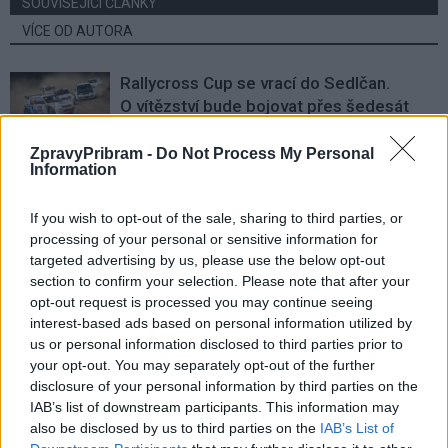
SOUVISEJÍCÍ ČLÁNKY
VÍCE OD AUTORA
Rallycross Cup se vrací do Sedlčan.
O vítězství bude bojovat přes šedesát
jezdců
Sedlčansko
ZpravyPribram -
Do Not Process My Personal
Information
Daniel Rosenbaum potřeboval změnit
prostředí. Teď bude naším soupeřem,
If you wish to opt-out of the sale, sharing to third parties, or
říká jeho otec
Rozhovory
processing of your personal or sensitive information for
targeted advertising by us, please use the below opt-out
Dan Rosenbaum bilancuje sezonu
section to confirm your selection. Please note that after your
volejbalistů i změny v týmu. Cílem zůstává
opt-out request is processed you may continue seeing
play off
interest-based ads based on personal information utilized by
Sport
us or personal information disclosed to third parties prior to
your opt-out. You may separately opt-out of the further
disclosure of your personal information by third parties on the
IAB’s list of downstream participants. This information may
also be disclosed by us to third parties on the
IAB’s List of