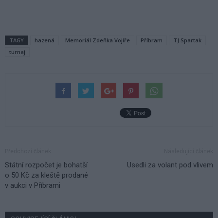
TAGY
hazená
Memoriál Zdeňka Vojíře
Příbram
TJ Spartak
turnaj
Předchozí článek
Následující článek
Státní rozpočet je bohatší
Usedli za volant pod vlivem
o 50 Kč za kleště prodané
v aukci v Příbrami