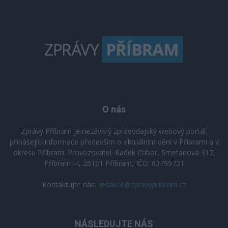
O nás
Zprávy Příbram je nezávislý zpravodajský webový portál,
přinášející informace především o aktuálním dění v Příbrami a v
okresu Příbram. Provozovatel: Radek Ctibor, Smetanova 317,
Příbram III, 26101 Příbram, IČO: 63799731
Kontaktujte nás:
redakce@zpravypribram.cz
NÁSLEDUJTE NÁS