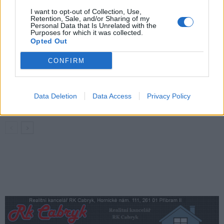
O čem se mluví
I want to opt-out of Collection, Use,
Retention, Sale, and/or Sharing of my
Personal Data that Is Unrelated with the
Stačí občanka, nebo je průkazka nutná?
Purposes for which it was collected.
Opted Out
Příbram řeší jednodušší cestování
seniorů MHD
O čem se mluví
CONFIRM
Obyvatelé upozorňují na problémy v okolí
náměstí 17. listopadu. Radnice tvrdí, že
Data Deletion
Data Access
Privacy Policy
situaci má pod kontrolou
O čem se mluví