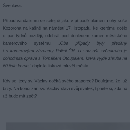
Švehlová.
Případ vandalismu se setejně jako v případě ulomení nohy soše
Kozoroha na kašně na náměstí 17. listopadu, ke kterému došlo
o pár týdnů později, odehrál pod dohledem kamer městského
kamerového systému.
„Oba případy byly předány
i s kamerovými záznamy Policii ČR. U sousoší zvěrokruhu je
dohodnuta oprava s Tomášem Otoupalem, která vyjde zhruba na
60 tisíc korun,“
doplnila tisková mluvčí města.
Kdy se tedy sv. Václav dočká svého praporce? Doufejme, že už
brzy. Na konci září sv. Václav slaví svůj svátek, tipněte si, zda ho
už bude mít zpět?