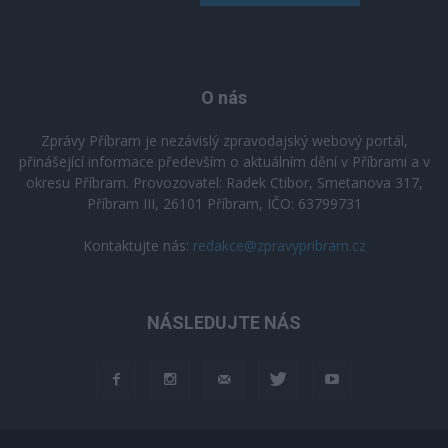
O nás
Zprávy Příbram je nezávislý zpravodajský webový portál,
přinášející informace především o aktuálním dění v Příbrami a v
okresu Příbram. Provozovatel: Radek Ctibor, Smetanova 317,
Příbram III, 26101 Příbram, IČO: 63799731
Kontaktujte nás:
redakce@zpravypribram.cz
NÁSLEDUJTE NÁS