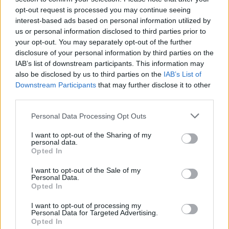
opt-out request is processed you may continue seeing
interest-based ads based on personal information utilized by
us or personal information disclosed to third parties prior to
your opt-out. You may separately opt-out of the further
disclosure of your personal information by third parties on the
IAB’s list of downstream participants. This information may
also be disclosed by us to third parties on the
IAB’s List of
Downstream Participants
that may further disclose it to other
third parties.
Předchozí článek
Následující článek
Zmizela hasičská nádrž
Fotogalerie: Chalupáři by kapra
Personal Data Processing Opt Outs
i reklamní slunečník
v Uranu už nekoupili aneb další
konec provozoven
I want to opt-out of the Sharing of my
personal data.
Opted In
I want to opt-out of the Sale of my
SOUVISEJÍCÍ ČLÁNKY
Personal Data.
VÍCE OD AUTORA
Opted In
I want to opt-out of processing my
Parkovací dům jako levná garáž? Opozice
Personal Data for Targeted Advertising.
Opted In
zpochybňuje jeho využití