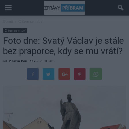
Domů
O čem se mluví
O čem se mluví
Foto dne: Svatý Václav je stále
bez praporce, kdy se mu vrátí?
od
Martin Poulíček
-
20. 8. 2019