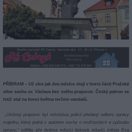
PŘÍBRAM – Už více jak dva měsíce stojí v horní části Pražské
ulice socha sv. Václava bez svého praporce. Český patron se
totiž stal na konci května terčem vandalů.
„Utržený praporec byl městskou policií předaný odboru správy
majetku, který jedná s autorem sochy o možnostech a způsobu
opravy,“
sdělila pře dvěma měsíci tisková mluvčí města Eva