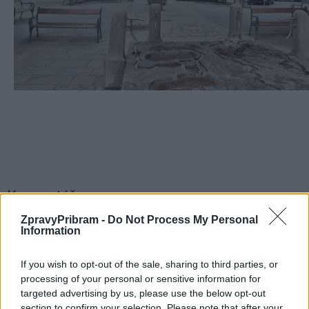
Komentáře
ZpravyPribram -
Do Not Process My Personal
Information
If you wish to opt-out of the sale, sharing to third parties, or
TAGY
kamera
městská policie
Polcie ČR
praporec
processing of your personal or sensitive information for
Pražská ulice
Příbram
radnice
socha
sv. Václav
targeted advertising by us, please use the below opt-out
vandalismus
záznam
section to confirm your selection. Please note that after your