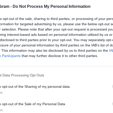
bram -
Do Not Process My Personal Information
to opt-out of the sale, sharing to third parties, or processing of your per
formation for targeted advertising by us, please use the below opt-out s
r selection. Please note that after your opt-out request is processed y
eing interest-based ads based on personal information utilized by us or
disclosed to third parties prior to your opt-out. You may separately opt-
losure of your personal information by third parties on the IAB’s list of
. This information may also be disclosed by us to third parties on the
IA
Participants
that may further disclose it to other third parties.
l Data Processing Opt Outs
o opt-out of the Sharing of my personal data.
In
 tedy Středočeský kraj, zjišťujeme. Nicméně pro obyvatele
chod opravil co nejdříve, neboť je přirozenou spojnicí mezi
o opt-out of the Sale of my Personal Data.
In
ařilo omítku opravit, třeba by se tento prostor dal využít