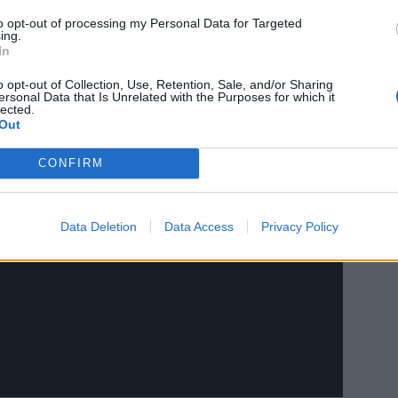
onka).
to opt-out of processing my Personal Data for Targeted
ing.
In
o opt-out of Collection, Use, Retention, Sale, and/or Sharing
ersonal Data that Is Unrelated with the Purposes for which it
lected.
Out
CONFIRM
Data Deletion
Data Access
Privacy Policy