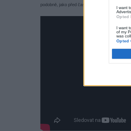
podobně, jako před časem. (viz. reportáž TV F
I want 
Advertis
Opted 
I want t
of my P
was col
Opted 