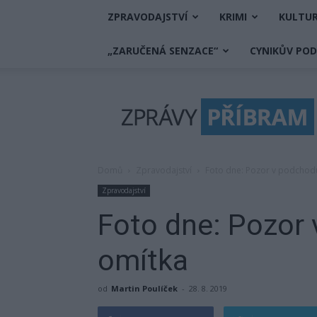
ZPRAVODAJSTVÍ
KRIMI
KULTU
„ZARUČENÁ SENZACE“
CYNIKŮV PO
Zprávy
Příbram
Domů
Zpravodajství
Foto dne: Pozor v podchod
Zpravodajství
Foto dne: Pozor
omítka
od
Martin Poulíček
-
28. 8. 2019