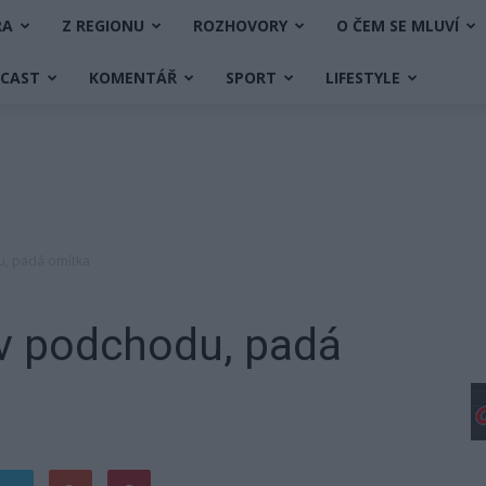
RA
Z REGIONU
ROZHOVORY
O ČEM SE MLUVÍ
DCAST
KOMENTÁŘ
SPORT
LIFESTYLE
u, padá omítka
 v podchodu, padá