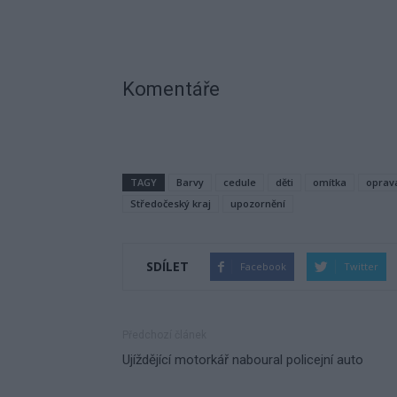
Komentáře
TAGY
Barvy
cedule
děti
omítka
oprav
Středočeský kraj
upozornění
SDÍLET
Facebook
Twitter
Předchozí článek
Ujíždějící motorkář naboural policejní auto