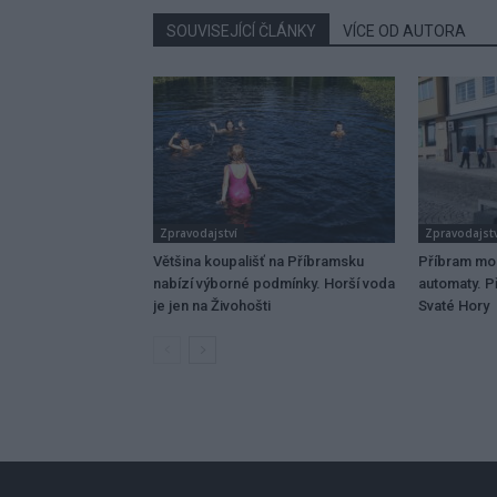
SOUVISEJÍCÍ ČLÁNKY
VÍCE OD AUTORA
Zpravodajství
Zpravodajstv
Většina koupališť na Příbramsku
Příbram mo
nabízí výborné podmínky. Horší voda
automaty. Př
je jen na Živohošti
Svaté Hory