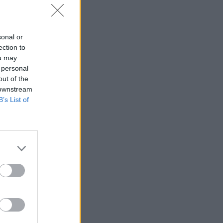
sonal or
ection to
ou may
 personal
out of the
 downstream
B’s List of