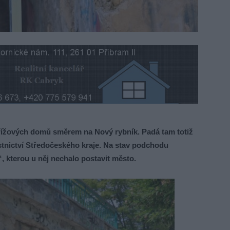
ížových domů směrem na Nový rybník. Padá tam totiž
astnictví Středočeského kraje. Na stav podchodu
terou u něj nechalo postavit město.