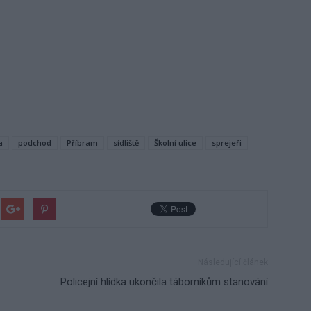
a
podchod
Příbram
sídliště
Školní ulice
sprejeři
Následující článek
Policejní hlídka ukončila táborníkům stanování