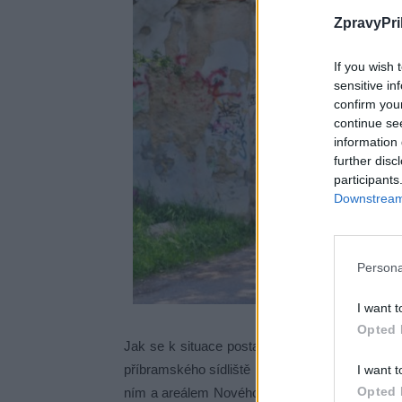
ZpravyPri
If you wish 
sensitive in
confirm you
continue se
information 
further disc
participants
Downstream 
Persona
I want t
Opted 
Jak se k situace postaví vlastník komunikace,
příbramského sídliště by bylo dobré, aby se pod
I want t
Opted 
ním a areálem Nového rybníku a pokud by se pod