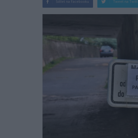
Sdílet na Facebooku
Tweet na Twit