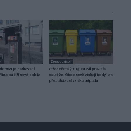
í
Zpravodajství
dernizuje parkovací
Středočeský kraj upravil pravidla
ibudou i tři nové poblíž
soutěže. Obce nově získají body i za
předcházení vzniku odpadu