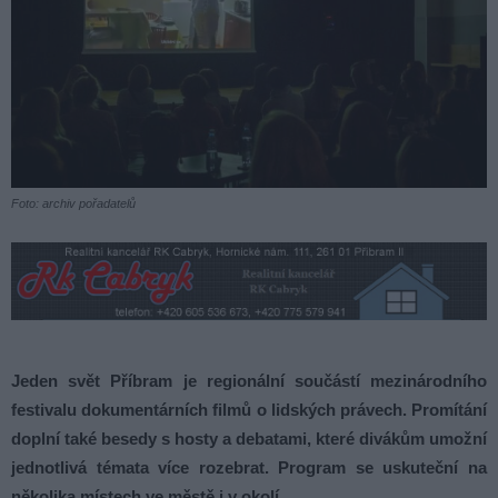
Foto: archiv pořadatelů
Jeden svět Příbram je regionální součástí mezinárodního
festivalu dokumentárních filmů o lidských právech. Promítání
doplní také besedy s hosty a debatami, které divákům umožní
jednotlivá témata více rozebrat. Program se uskuteční na
několika místech ve městě i v okolí.