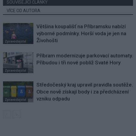
SOUVISEJÍCÍ ČLÁNKY
VÍCE OD AUTORA
Většina koupališť na Příbramsku nabízí
výborné podmínky. Horší voda je jen na
Živohošti
Zpravodajství
Příbram modernizuje parkovací automaty.
Přibudou i tři nové poblíž Svaté Hory
Zpravodajství
Středočeský kraj upravil pravidla soutěže.
Obce nově získají body i za předcházení
vzniku odpadu
Zpravodajství