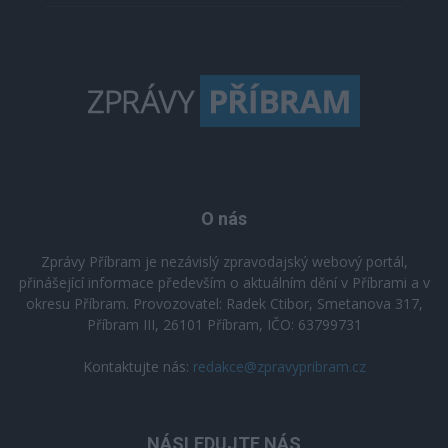
O nás
Zprávy Příbram je nezávislý zpravodajský webový portál,
přinášející informace především o aktuálním dění v Příbrami a v
okresu Příbram. Provozovatel: Radek Ctibor, Smetanova 317,
Příbram III, 26101 Příbram, IČO: 63799731
Kontaktujte nás:
redakce@zpravypribram.cz
NÁSLEDUJTE NÁS