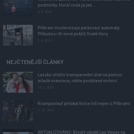
podmínky. Horší voda je jen...
4. 8. 2026
Příbram modernizuje parkovací automaty.
Přibudou i tři nové poblíž Svaté Hory
3. 8. 2026
NEJČTENĚJŠÍ ČLÁNKY
Lazsko zřídilo transparentní účet na pomoc
mladé mamince, náhle postižené mrtvicí
14. 2. 2023
Krampuslauf přilákal tisíce lidí nejen z Příbrami
2. 12. 2016
AKTUALIZOVÁNO: Bývalý objekt Las Vegas na