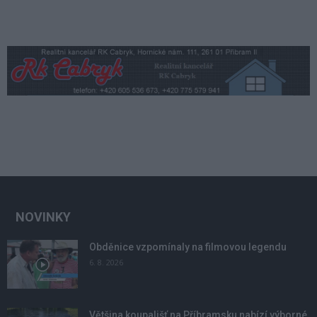
NOVINKY
Obděnice vzpomínaly na filmovou legendu
6. 8. 2026
Většina koupališť na Příbramsku nabízí výborné