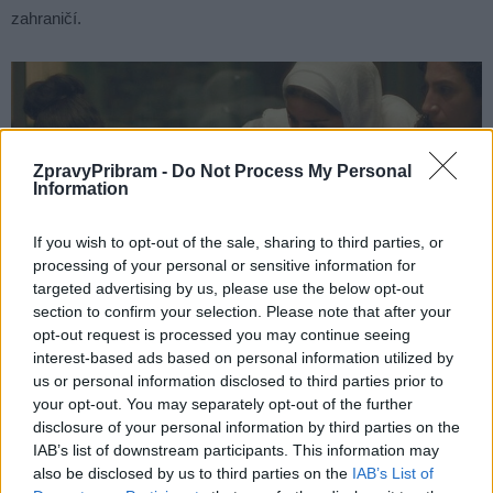
zahraničí.
ZpravyPribram -
Do Not Process My Personal
Information
If you wish to opt-out of the sale, sharing to third parties, or
processing of your personal or sensitive information for
targeted advertising by us, please use the below opt-out
section to confirm your selection. Please note that after your
Hlas Hind Radžab. Foto: archiv pořadatelů
opt-out request is processed you may continue seeing
interest-based ads based on personal information utilized by
Místa na jednotlivá promítání je možné rezervovat předem
us or personal information disclosed to third parties prior to
prostřednictvím e-mailu
jedensvet.pribram@gmail.com
nebo na
your opt-out. You may separately opt-out of the further
sociálních sítích festivalu. Vstupenky budou k dispozici také
disclosure of your personal information by third parties on the
IAB’s list of downstream participants. This information may
přímo na místě. Základní vstupné činí 100 korun, děti, studenti,
also be disclosed by us to third parties on the
IAB’s List of
senioři a držitelé průkazů ZTP a ZTP/P zaplatí 80 korun,