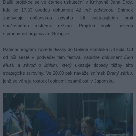
Další projekce se ve čtvrtek uskuteční v Knihovně Jana Drdy,
kde od 17.30 uvedou dokument
Až mě zabásnou
. Snímek
zachycuje občanskou odvahu lidí vystupujících proti
současnému ruskému režimu. Projekci doplní beseda
s pracovnicí organizace Gulag.cz.
Páteční program zavede diváky do Galerie Františka Drtikola. Od
od půl šesté v podvečer tam festival nabídne dokument
Elon
Musk a závod o lithium
, který ukazuje dopady těžby této
strategické suroviny. Ve 20.00 pak naváže snímek
Drahý zítřku
,
jenž se věnuje rostoucí epidemii osamělosti v Japonsku.