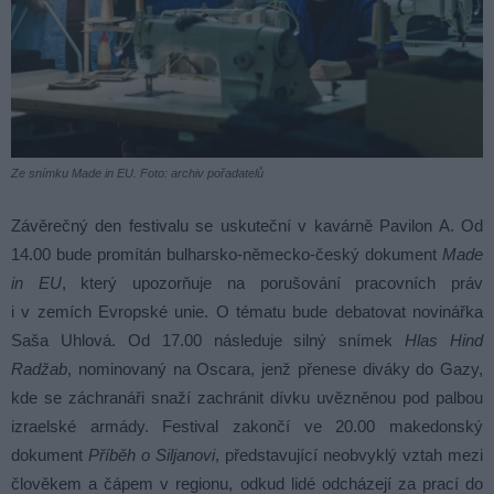
Ze snímku Made in EU. Foto: archiv pořadatelů
Závěrečný den festivalu se uskuteční v kavárně Pavilon A. Od
14.00 bude promítán bulharsko-německo-český dokument
Made
in EU
, který upozorňuje na porušování pracovních práv
i v zemích Evropské unie. O tématu bude debatovat novinářka
Saša Uhlová. Od 17.00 následuje silný snímek
Hlas Hind
Radžab
, nominovaný na Oscara, jenž přenese diváky do Gazy,
kde se záchranáři snaží zachránit dívku uvězněnou pod palbou
izraelské armády. Festival zakončí ve 20.00 makedonský
dokument
Příběh o Siljanovi
, představující neobvyklý vztah mezi
člověkem a čápem v regionu, odkud lidé odcházejí za prací do