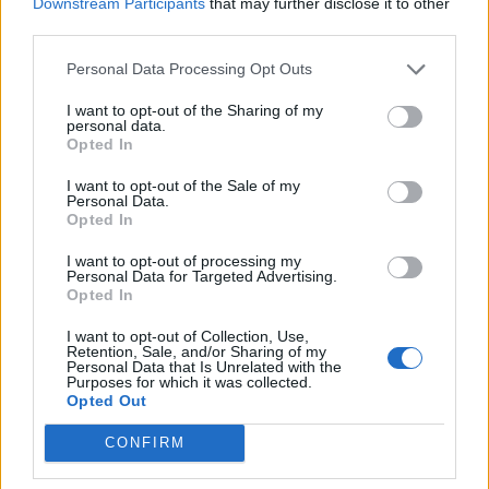
Downstream Participants
that may further disclose it to other
doprovod držitele ZTP/P má vstup zdarma.
third parties.
Personal Data Processing Opt Outs
Festival Jeden svět letos slaví svůj 28. ročník. V Příbrami se
koná podruhé a navazuje na loňský úspěšný debut. V rámci
I want to opt-out of the Sharing of my
personal data.
letošního ročníku zamíří do zhruba šesti desítek měst po celé
Opted In
České republice, kde nabídne více než stovku filmů otevírajících
témata, o nichž by se podle organizátorů nemělo mlčet.
I want to opt-out of the Sale of my
Personal Data.
Opted In
I want to opt-out of processing my
Personal Data for Targeted Advertising.
Opted In
I want to opt-out of Collection, Use,
Retention, Sale, and/or Sharing of my
Personal Data that Is Unrelated with the
Purposes for which it was collected.
Opted Out
CONFIRM