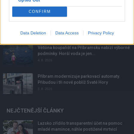
NOVINKY
CONFIRM
Obděnice vzpomínaly na filmovou legendu
6. 8. 2026
Data Deletion
Data Access
Privacy Policy
Většina koupališť na Příbramsku nabízí výborné
podmínky. Horší voda je jen...
4. 8. 2026
Příbram modernizuje parkovací automaty.
Přibudou i tři nové poblíž Svaté Hory
3. 8. 2026
NEJČTENĚJŠÍ ČLÁNKY
Lazsko zřídilo transparentní účet na pomoc
mladé mamince, náhle postižené mrtvicí