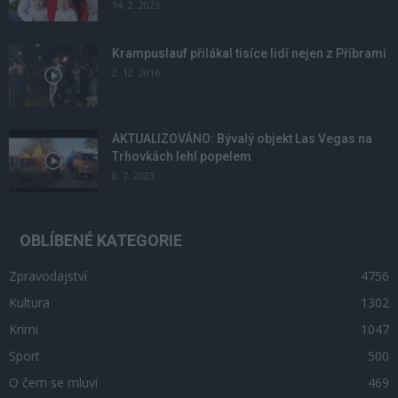
14. 2. 2023
Krampuslauf přilákal tisíce lidí nejen z Příbrami
2. 12. 2016
AKTUALIZOVÁNO: Bývalý objekt Las Vegas na
Trhovkách lehl popelem
8. 7. 2023
OBLÍBENÉ KATEGORIE
Zpravodajství
4756
Kultura
1302
Krimi
1047
Sport
500
O čem se mluví
469