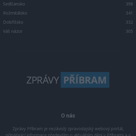
Sedlčansko
398
Rožmitálsko
341
Dobříšsko
332
Váš názor
305
O nás
Zprávy Příbram je nezávislý zpravodajský webový portál,
přinášející informace především o aktuálním dění v Příbrami a v