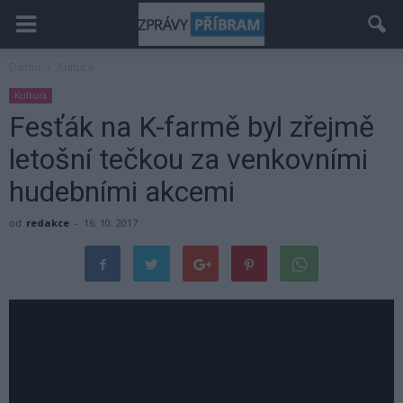
Domů
Kultura
Kultura
Fesťák na K-farmě byl zřejmě
letošní tečkou za venkovními
hudebními akcemi
od
redakce
-
16. 10. 2017