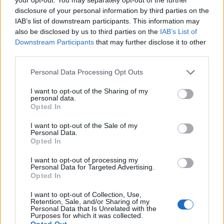
Lesního divadla Skalka. Nabídne hudbu,
disclosure of your personal information by third parties on the
divadlo i tvořivé dílny
IAB’s list of downstream participants. This information may
Kultura
also be disclosed by us to third parties on the
IAB’s List of
Downstream Participants
that may further disclose it to other
third parties.
Personal Data Processing Opt Outs
I want to opt-out of the Sharing of my
personal data.
Opted In
I want to opt-out of the Sale of my
Personal Data.
Opted In
I want to opt-out of processing my
Personal Data for Targeted Advertising.
Opted In
I want to opt-out of Collection, Use,
Retention, Sale, and/or Sharing of my
Personal Data that Is Unrelated with the
Purposes for which it was collected.
Opted Out