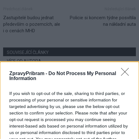
Předchozí článek
Následující článek
Zastupitelé budou jednat
Policie si koncem týdne posvítila
především o pozemcích, ale
na nákladní auta
i o cenách MHD
SOUVISEJÍCÍ ČLÁNKY
VÍCE OD AUTORA
ZpravyPribram -
Do Not Process My Personal
Dnes se v Příbrami otevře výstava
Information
Rovnováha života. Vernisáž nabídne
i hudební a básnický program
Kultura
If you wish to opt-out of the sale, sharing to third parties, or
processing of your personal or sensitive information for
targeted advertising by us, please use the below opt-out
Festival hudby na zámku Dobříš sází na
section to confirm your selection. Please note that after your
jedinečnou atmosféru. Klasiku propojí
opt-out request is processed you may continue seeing
s dalšími žánry i rodinným programem
Dobříšsko
interest-based ads based on personal information utilized by
us or personal information disclosed to third parties prior to
Fesťáczek Presents poprvé míří do
your opt-out. You may separately opt-out of the further