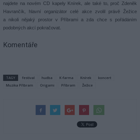
najdete na novém CD kapely Knírek, ale také to, proč Zdeněk
Havrančík, hlavní organizátor celé akce zvolil právě Žežice
a nikoli nějaký prostor v Příbrami a zda chce s pořádáním
podobných akcí pokračovat.
Komentáře
TAGY
festival
hudba
K-farma
Knírek
koncert
Muzika Příbram
Origami
Příbram
Žežice