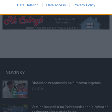
Data Deletion
Data Access
Privacy Policy
NOVINKY
Obděnice vzpomínaly na filmovou legendu
6. 8. 2026
Většina koupališť na Příbramsku nabízí výborné