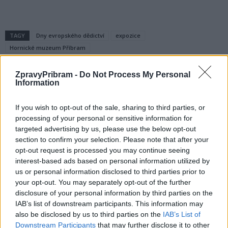
TAGY
Dny evropského dědictví
expozice
Hornické muzeum Příbram
ZpravyPribram -
Do Not Process My Personal
Information
If you wish to opt-out of the sale, sharing to third parties, or
processing of your personal or sensitive information for
targeted advertising by us, please use the below opt-out
section to confirm your selection. Please note that after your
opt-out request is processed you may continue seeing
Předchozí článek
Následující článek
interest-based ads based on personal information utilized by
Václav Dvořák: Postřehy ze
V rožmitálském centru oslavili
us or personal information disclosed to third parties prior to
zářijového zastupitelstva
101. narozeniny pana Václava
your opt-out. You may separately opt-out of the further
Jančara
disclosure of your personal information by third parties on the
IAB’s list of downstream participants. This information may
also be disclosed by us to third parties on the
IAB’s List of
SOUVISEJÍCÍ ČLÁNKY
Downstream Participants
that may further disclose it to other