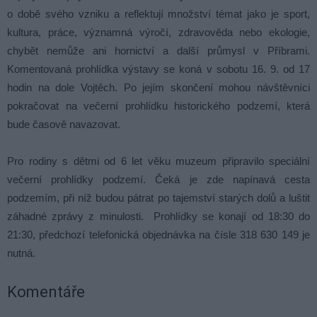
o době svého vzniku a reflektují množství témat jako je sport,
kultura, práce, významná výročí, zdravověda nebo ekologie,
chybět nemůže ani hornictví a další průmysl v Příbrami.
Komentovaná prohlídka výstavy se koná v sobotu 16. 9. od 17
hodin na dole Vojtěch. Po jejím skončení mohou návštěvníci
pokračovat na večerní prohlídku historického podzemí, která
bude časově navazovat.
Pro rodiny s dětmi od 6 let věku muzeum připravilo speciální
večerní prohlídky podzemí. Čeká je zde napínavá cesta
podzemím, při níž budou pátrat po tajemství starých dolů a luštit
záhadné zprávy z minulosti. Prohlídky se konají od 18:30 do
21:30, předchozí telefonická objednávka na čísle 318 630 149 je
nutná.
Komentáře