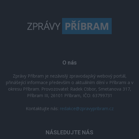
O nás
Zprávy Příbram je nezávislý zpravodajský webový portál,
přinášející informace především o aktuálním dění v Příbrami a v
okresu Příbram. Provozovatel: Radek Ctibor, Smetanova 317,
Příbram III, 26101 Příbram, IČO: 63799731
Kontaktujte nás:
redakce@zpravypribram.cz
NÁSLEDUJTE NÁS