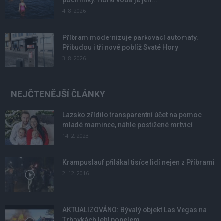
podmínky. Horší voda je jen...
4. 8. 2026
Příbram modernizuje parkovací automaty.
Přibudou i tři nové poblíž Svaté Hory
3. 8. 2026
NEJČTENĚJŠÍ ČLÁNKY
Lazsko zřídilo transparentní účet na pomoc
mladé mamince, náhle postižené mrtvicí
14. 2. 2023
Krampuslauf přilákal tisíce lidí nejen z Příbrami
2. 12. 2016
AKTUALIZOVÁNO: Bývalý objekt Las Vegas na
Trhovkách lehl popelem