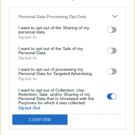
third parties.
VÍCE OD AUTORA
Personal Data Processing Opt Outs
Dnes se v Příbrami otevře výstava
Rovnováha života. Vernisáž nabídne
I want to opt-out of the Sharing of my
personal data.
i hudební a básnický program
Kultura
Opted In
I want to opt-out of the Sale of my
Festival hudby na zámku Dobříš sází na
Personal Data.
jedinečnou atmosféru. Klasiku propojí
Opted In
s dalšími žánry i rodinným programem
Dobříšsko
I want to opt-out of processing my
Personal Data for Targeted Advertising.
Fesťáczek Presents poprvé míří do
Opted In
Lesního divadla Skalka. Nabídne hudbu,
I want to opt-out of Collection, Use,
divadlo i tvořivé dílny
Kultura
Retention, Sale, and/or Sharing of my
Personal Data that Is Unrelated with the
Purposes for which it was collected.
Opted Out
CONFIRM