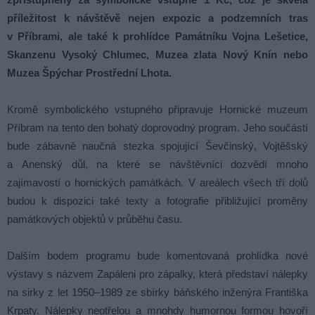
příležitost k návštěvě nejen expozic a podzemních tras
v Příbrami, ale také k prohlídce Památníku Vojna Lešetice,
Skanzenu Vysoký Chlumec, Muzea zlata Nový Knín nebo
Muzea Špýchar Prostřední Lhota.
Kromě symbolického vstupného připravuje Hornické muzeum
Příbram na tento den bohatý doprovodný program. Jeho součástí
bude zábavně naučná stezka spojující Ševčinský, Vojtěšský
a Anenský důl, na které se návštěvníci dozvědí mnoho
zajímavostí o hornických památkách. V areálech všech tří dolů
budou k dispozici také texty a fotografie přibližující proměny
památkových objektů v průběhu času.
Dalším bodem programu bude komentovaná prohlídka nové
výstavy s názvem Zapáleni pro zápalky, která představí nálepky
na sirky z let 1950–1989 ze sbírky báňského inženýra Františka
Krpaty. Nálepky neotřelou a mnohdy humornou formou hovoří