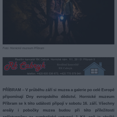
Foto: Hornické muzeum Příbram
PŘÍBRAM – V průběhu září si muzea a galerie po celé Evropě
připomínají Dny evropského dědictví. Hornické muzeum
Příbram se k této události připojí v sobotu 16. září. Všechny
areály i pobočky muzea budou při této příležitosti
zpřístupněny za symbolické vstupné 1 Kč, což je skvělá